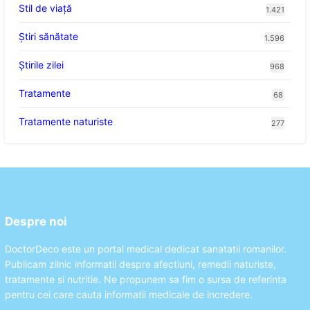
Stil de viaţă
1.421
Ştiri sănătate
1.596
Știrile zilei
968
Tratamente
68
Tratamente naturiste
277
Despre noi
DoctorDeco este un portal medical dedicat sanatatii romanilor.
Publicam zilnic informatii despre afectiuni, remedii naturiste,
tratamente si nutritie. Ne propunem sa fim o sursa de referinta
pentru cei care cauta informatii medicale de incredere.