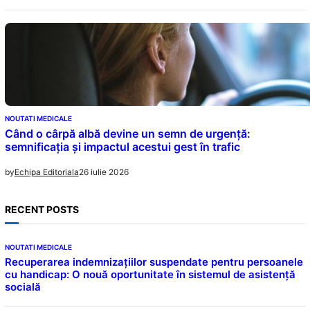
NOUTATI MEDICALE
Când o cârpă albă devine un semn de urgență:
semnificația și impactul acestui gest în trafic
26 iulie 2026
by
Echipa Editoriala
RECENT POSTS
NOUTATI MEDICALE
Recuperarea indemnizațiilor suspendate pentru persoanele
cu handicap: O nouă oportunitate în sistemul de asistență
socială