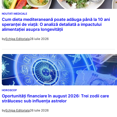
NOUTATI MEDICALE
Cum dieta mediteraneană poate adăuga până la 10 ani
speranței de viață: O analiză detaliată a impactului
alimentației asupra longevității
28 iulie 2026
by
Echipa Editoriala
HOROSCOP
Oportunități financiare în august 2026: Trei zodii care
strălucesc sub influența astrelor
26 iulie 2026
by
Echipa Editoriala