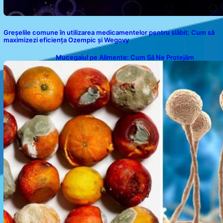
Greșelile comune în utilizarea medicamentelor pentru slăbit: Cum să
maximizezi eficiența Ozempic și Wegovy
Mucegaiul pe Alimente: Cum Să Ne Protejăm
Sănătatea?