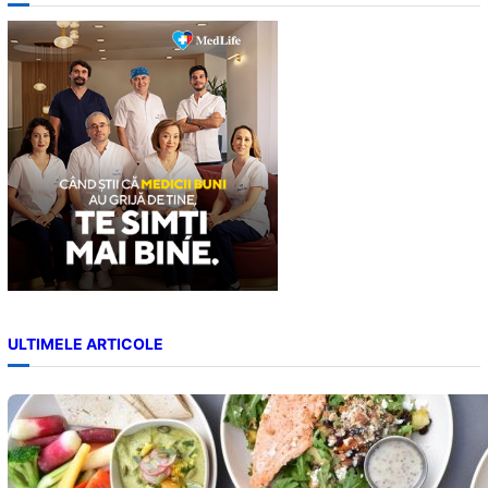
r
c
h
ULTIMELE ARTICOLE