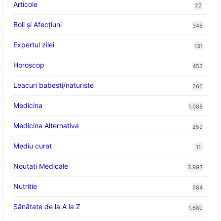
Articole
22
Boli și Afecțiuni
346
Expertul zilei
131
Horoscop
453
Leacuri babesti/naturiste
266
Medicina
1.088
Medicina Alternativa
259
Mediu curat
11
Noutati Medicale
3.993
Nutritie
584
Sănătate de la A la Z
1.680