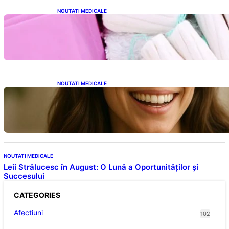
NOUTATI MEDICALE
Tampoanele menstruale: O analiză profundă
a riscurilor legate de metale toxice
NOUTATI MEDICALE
Ceaiul – Băutura care protejează inima:
Descoperiri recente despre beneficiile
consumului zilnic
NOUTATI MEDICALE
Leii Strălucesc în August: O Lună a Oportunităților și
Succesului
CATEGORIES
Afectiuni
102