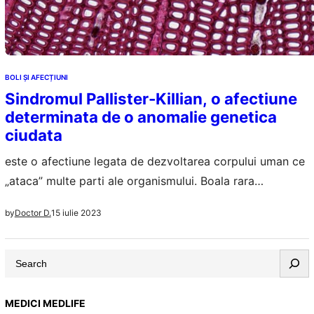
BOLI ȘI AFECȚIUNI
Sindromul Pallister-Killian, o afectiune
determinata de o anomalie genetica
ciudata
este o afectiune legata de dezvoltarea corpului uman ce
„ataca” multe parti ale organismului. Boala rara
cromozomiala apare ca urmare a prezentei a cel putin
15 iulie 2023
by
Doctor D.
patru copii ale cromozomului 12 in loc de doar doua,
cum ar fi normal sa avem. Numele sau vine de la cel care
S
a raportat prima data Sindromul, in 1977,…
e
a
MEDICI MEDLIFE