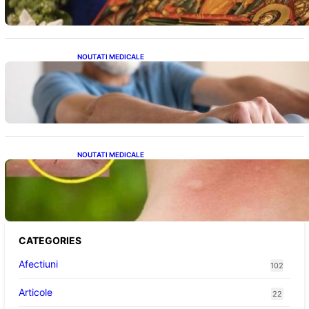
NOUTATI MEDICALE
Îmbunătățirea sănătății cardiovasculare:
Patru exerciții simple pentru reducerea
tensiunii arteriale la domiciliu
NOUTATI MEDICALE
Cum bacteriile pielii influențează atracția
țânțarilor: O nouă viziune asupra alegerii
victimelor
CATEGORIES
Afectiuni
102
Articole
22