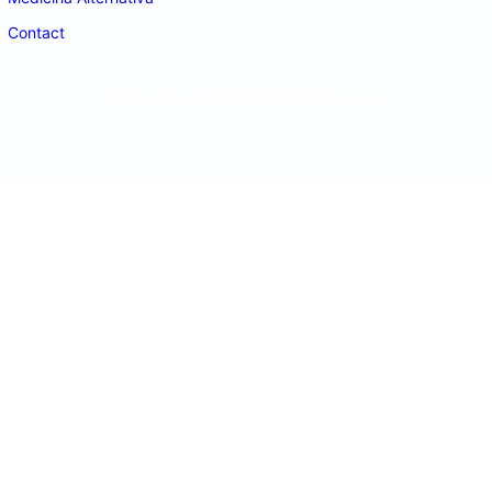
Contact
doctordeco.ro
©2026. All Rights Reserved.