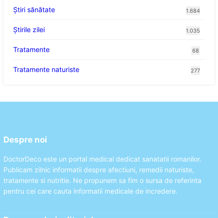
Ştiri sănătate
1.684
Știrile zilei
1.035
Tratamente
68
Tratamente naturiste
277
Despre noi
DoctorDeco este un portal medical dedicat sanatatii romanilor.
Publicam zilnic informatii despre afectiuni, remedii naturiste,
tratamente si nutritie. Ne propunem sa fim o sursa de referinta
pentru cei care cauta informatii medicale de incredere.