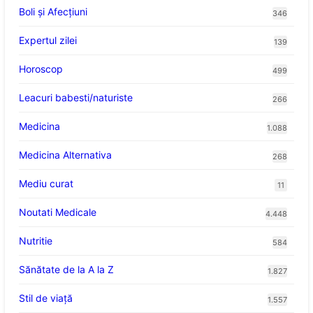
Boli și Afecțiuni
346
Expertul zilei
139
Horoscop
499
Leacuri babesti/naturiste
266
Medicina
1.088
Medicina Alternativa
268
Mediu curat
11
Noutati Medicale
4.448
Nutritie
584
Sănătate de la A la Z
1.827
Stil de viaţă
1.557