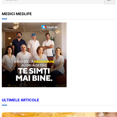
e
a
MEDICI MEDLIFE
r
c
h
ULTIMELE ARTICOLE