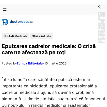
Sari
Skip
la
to
Boli si
Afectiun
conținut
content
Sănătat
de la A la
Medici
Tratame
Noutati Medicale
Ştiri sănătate
Nutriti
Diction
Epuizarea cadrelor medicale: O criză
care ne afectează pe toți
Posted by
Echipa Editoriala
–
15 martie 2026
Într-o lume în care sănătatea publică este mai
importantă ca niciodată, epuizarea profesională a
cadrelor medicale a ajuns să devină o problemă
alarmantă. Ultimele statistici sugerează că fenomenul
burnout-ului în rândul medicilor și asistentelor