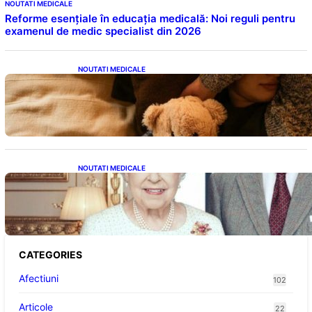
NOUTATI MEDICALE
Reforme esențiale în educația medicală: Noi reguli pentru
examenul de medic specialist din 2026
NOUTATI MEDICALE
Somnul Sănătos: Câte Ore Trebuie Să Dormi
în Funcție de Vârstă și Impactul Asupra
Sănătății
NOUTATI MEDICALE
Longevitatea în Rândul Celebrităților: Lecții
din Viața Prințului Philip și a Altora care Au
Fost Pe Punctul de a Împlini 100 de Ani
CATEGORIES
Afectiuni
102
Articole
22