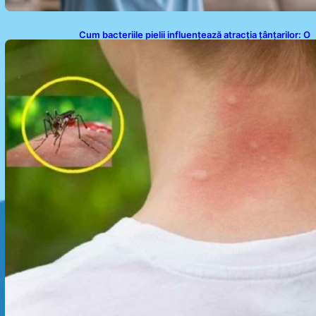
Cum bacteriile pielii influențează atracția țânțarilor: O
nouă viziune asupra alegerii victimelor