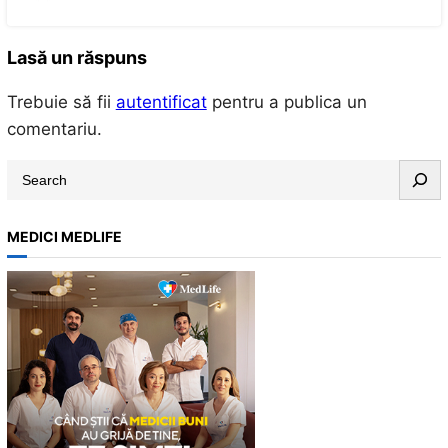
Lasă un răspuns
Trebuie să fii
autentificat
pentru a publica un
comentariu.
S
e
a
MEDICI MEDLIFE
r
c
h