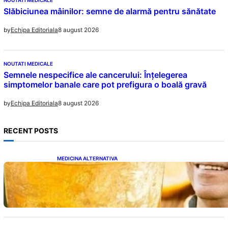
NOUTATI MEDICALE
Slăbiciunea mâinilor: semne de alarmă pentru sănătate
8 august 2026
by
Echipa Editoriala
NOUTATI MEDICALE
Semnele nespecifice ale cancerului: Înțelegerea
simptomelor banale care pot prefigura o boală gravă
8 august 2026
by
Echipa Editoriala
RECENT POSTS
MEDICINA ALTERNATIVA
Cele cinci băuturi esențiale pentru
menținerea glicemiei sub control pe timpul
nopții: Ghidul specialistului