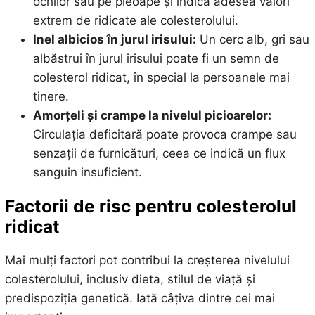
ochilor sau pe pleoape și indică adesea valori
extrem de ridicate ale colesterolului.
Inel albicios în jurul irisului:
Un cerc alb, gri sau
albăstrui în jurul irisului poate fi un semn de
colesterol ridicat, în special la persoanele mai
tinere.
Amorțeli și crampe la nivelul picioarelor:
Circulația deficitară poate provoca crampe sau
senzații de furnicături, ceea ce indică un flux
sanguin insuficient.
Factorii de risc pentru colesterolul
ridicat
Mai mulți factori pot contribui la creșterea nivelului
colesterolului, inclusiv dieta, stilul de viață și
predispoziția genetică. Iată câțiva dintre cei mai