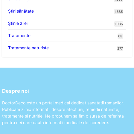
Ştiri sănătate
1.685
Știrile zilei
1.035
Tratamente
68
Tratamente naturiste
277
Despre noi
DoctorDeco este un portal medical dedicat sanatatii romanilor.
Publicam zilnic informatii despre afectiuni, remedii naturiste,
tratamente si nutritie. Ne propunem sa fim o sursa de referinta
pentru cei care cauta informatii medicale de incredere.