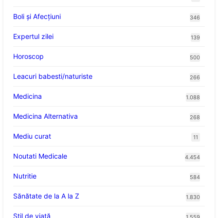
Boli și Afecțiuni
346
Expertul zilei
139
Horoscop
500
Leacuri babesti/naturiste
266
Medicina
1.088
Medicina Alternativa
268
Mediu curat
11
Noutati Medicale
4.454
Nutritie
584
Sănătate de la A la Z
1.830
Stil de viaţă
1.559