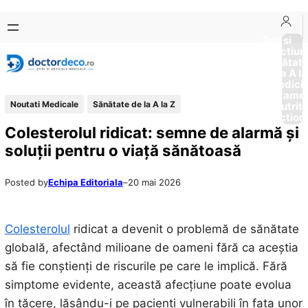
Sari
Skip
la
to
Boli si
Afectiun
conținut
content
Sănătat
de la A la
Medici
Tratame
Noutati Medicale
Sănătate de la A la Z
Nutriti
Diction
Colesterolul ridicat: semne de alarmă și
soluții pentru o viață sănătoasă
Posted by
Echipa Editoriala
–
20 mai 2026
Colesterolul
ridicat a devenit o problemă de sănătate
globală, afectând milioane de oameni fără ca aceștia
să fie conștienți de riscurile pe care le implică. Fără
simptome evidente, această afecțiune poate evolua
în tăcere, lăsându-i pe pacienți vulnerabili în fața unor