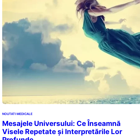
NOUTATI MEDICALE
Mesajele Universului: Ce Înseamnă
Visele Repetate și Interpretările Lor
Profunde