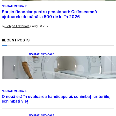
NOUTATI MEDICALE
Sprijin financiar pentru pensionari: Ce înseamnă
ajutoarele de până la 500 de lei în 2026
7 august 2026
by
Echipa Editoriala
RECENT POSTS
NOUTATI MEDICALE
Impactul Substanțelor de Contrast în RMN:
Îngrijorări Legate de Gadoliniu și Acidul
Oxalic
NOUTATI MEDICALE
O nouă eră în evaluarea handicapului: schimbați criteriile,
schimbați vieți
NOUTATI MEDICALE