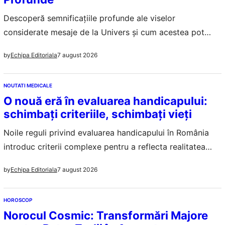
Descoperă semnificațiile profunde ale viselor
considerate mesaje de la Univers și cum acestea pot
influența viața ta. Visează liber, învață să te asculți!
7 august 2026
by
Echipa Editoriala
NOUTATI MEDICALE
O nouă eră în evaluarea handicapului:
schimbați criteriile, schimbați vieți
Noile reguli privind evaluarea handicapului în România
introduc criterii complexe pentru a reflecta realitatea
vieții persoanelor afectate, având un impact semnificativ
7 august 2026
by
Echipa Editoriala
asupra societății.
HOROSCOP
Norocul Cosmic: Transformări Majore