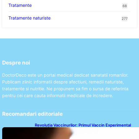
Tratamente
68
Tratamente naturiste
277
Despre noi
DoctorDeco este un portal medical dedicat sanatatii romanilor.
Publicam zilnic informatii despre afectiuni, remedii naturiste,
tratamente si nutritie. Ne propunem sa fim o sursa de referinta
pentru cei care cauta informatii medicale de incredere.
Recomandari editoriale
Revoluția Vaccinurilor: Primul Vaccin Experimental
Împotriva Cancerului de Colon în Studiu Uman