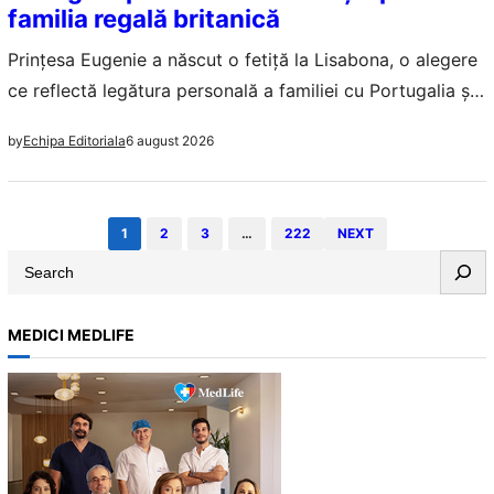
familia regală britanică
Prințesa Eugenie a născut o fetiță la Lisabona, o alegere
ce reflectă legătura personală a familiei cu Portugalia și
dorința de intimitate.
6 august 2026
by
Echipa Editoriala
1
2
3
…
222
NEXT
S
e
a
MEDICI MEDLIFE
r
c
h