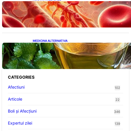
Vitamina K: Beneficii, Riscuri și Interacțiuni
în Coagularea Sângelui
MEDICINA ALTERNATIVA
Roinița: Soluția Naturală pentru Reducerea
Cortizolului și Îmbunătățirea Somnului
CATEGORIES
Afectiuni
102
Articole
22
Boli și Afecțiuni
346
Expertul zilei
139