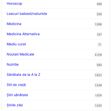
Horoscop
498
Leacuri babesti/naturiste
266
Medicina
1.088
Medicina Alternativa
267
Mediu curat
11
Noutati Medicale
4.418
Nutritie
584
Sănătate de la A la Z
1.822
Stil de viaţă
1.548
Ştiri sănătate
1.674
Știrile zilei
1.030