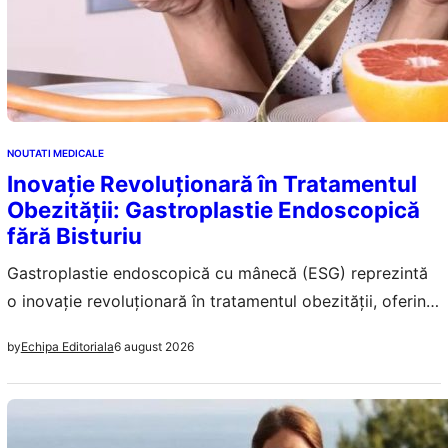
NOUTATI MEDICALE
Inovație Revoluționară în Tratamentul
Obezității: Gastroplastie Endoscopică
fără Bisturiu
Gastroplastie endoscopică cu mânecă (ESG) reprezintă
o inovație revoluționară în tratamentul obezității, oferind
o soluție minim invazivă pentru reducerea volumului
6 august 2026
by
Echipa Editoriala
stomacului.