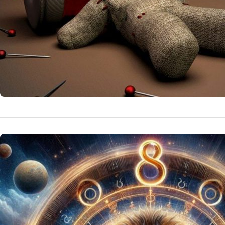
HOROSCOP
Portalul 
pentru Ci
Pe 8 august 2026
zodii, aducând tr