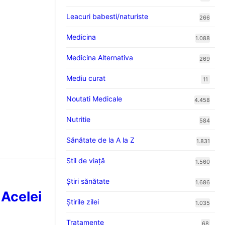
Leacuri babesti/naturiste
266
Medicina
1.088
Medicina Alternativa
269
Mediu curat
11
Noutati Medicale
4.458
Nutritie
584
Sănătate de la A la Z
1.831
Stil de viaţă
1.560
Ştiri sănătate
1.686
 Acelei
Știrile zilei
1.035
Tratamente
68