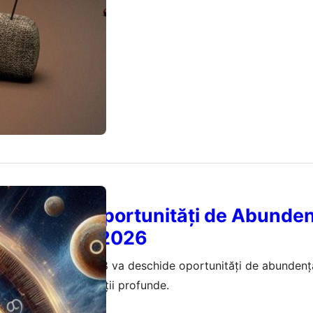
Leului 8/8: Oportunități de Abunde
nci Zodii în 2026
, Portalul Leului 8/8 va deschide oportunități de abundenț
ansformări și revelații profunde.