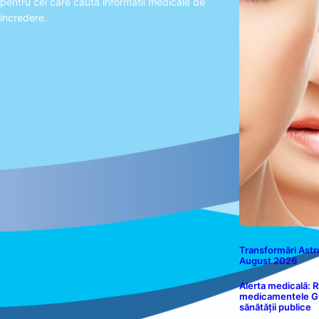
pentru cei care cauta informatii medicale de
incredere.
Transformări Astra
August 2026
Alerta medicală: R
medicamentele GLP
sănătății publice