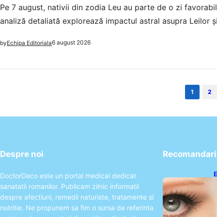
Pe 7 august, nativii din zodia Leu au parte de o zi favorabi
analiză detaliată explorează impactul astral asupra Leilor și
6 august 2026
by
Echipa Editoriala
1
2
Despre noi
Recomandari 
E
DoctorDeco este un portal medical dedicat
A
sanatatii romanilor. Publicam zilnic informatii
P
despre afectiuni, remedii naturiste, tratamente si
nutritie. Ne propunem sa fim o sursa de referinta