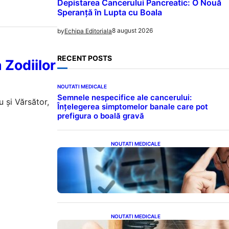
Depistarea Cancerului Pancreatic: O Nouă
Speranță în Lupta cu Boala
8 august 2026
by
Echipa Editoriala
RECENT POSTS
 Zodiilor
NOUTATI MEDICALE
Semnele nespecifice ale cancerului:
 și Vărsător,
Înțelegerea simptomelor banale care pot
prefigura o boală gravă
NOUTATI MEDICALE
Inteligența dincolo de note:
Semnele unui IQ ridicat care nu
țin de școală
NOUTATI MEDICALE
Semnele unei deficiențe de