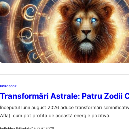
8 a
by
Echipa Editoriala
HOROSCOP
Transformări Astrale: Patru Zodii
Începutul lunii august 2026 aduce transformări semnificativ
Aflați cum pot profita de această energie pozitivă.
7 august 2026
by
Echipa Editoriala