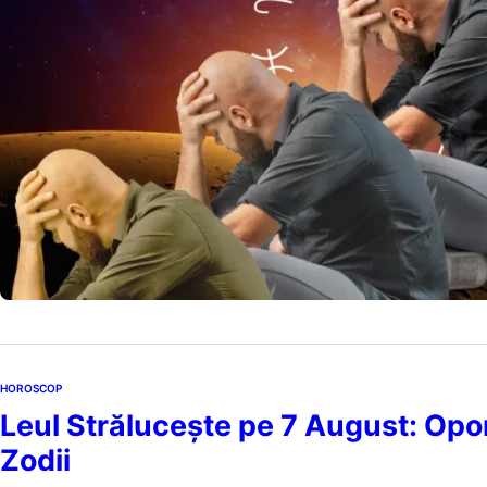
februarie, iunie,
6 a
by
Echipa Editoriala
HOROSCOP
Leul Strălucește pe 7 August: Oport
Zodii