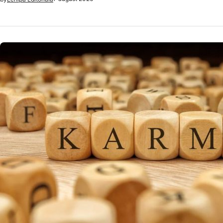
HOROSCOP
Eclipsa ș
Leu și Vă
Eclipsa din 12 a
explorând teme p
7 a
by
Echipa Editoriala