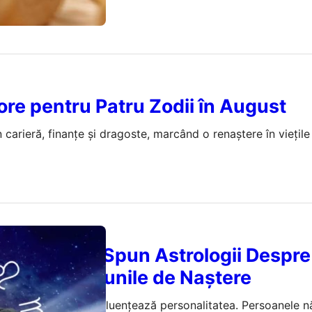
re pentru Patru Zodii în August
carieră, finanțe și dragoste, marcând o renaștere în viețile 
Realități: Ce Spun Astrologii Despre
 Bătrâne și Lunile de Naștere
e că luna nașterii influențează personalitatea. Persoanele n