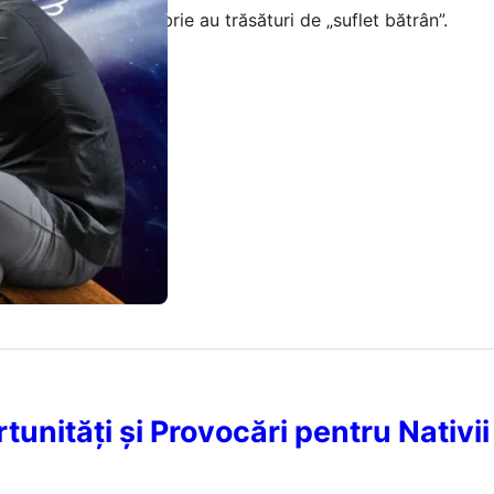
 septembrie și noiembrie au trăsături de „suflet bătrân”.
ugust 2026
unități și Provocări pentru Nativii