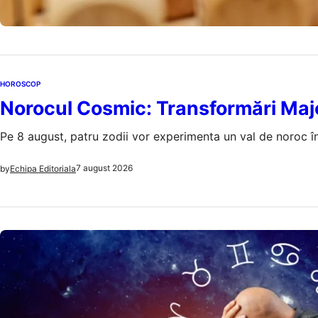
HOROSCOP
Norocul Cosmic: Transformări Majo
Pe 8 august, patru zodii vor experimenta un val de noroc în 
7 august 2026
by
Echipa Editoriala
HOROSCOP
Mituri și 
Sufletele
Astrologia susțin