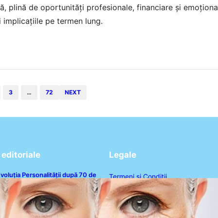
lă, plină de oportunități profesionale, financiare și emoțion
 implicațiile pe termen lung.
3
…
72
NEXT
editoriale
Legale
voluția Personalității după 70 de
Termeni și Condiții
ni: Ce Revelații Ne Oferă Studiile
sihologice
Politica de Confidențialitate
Politica de Cookies