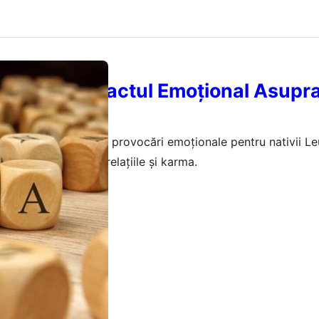
i Karma: Impactul Emoțional Asupra
rsător
ugust 2026 va aduce provocări emoționale pentru nativii Leu
recum identitatea, relațiile și karma.
ugust 2026