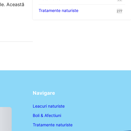
ale. Această
Tratamente naturiste
277
Navigare
Leacuri naturiste
Boli & Afectiuni
Tratamente naturiste