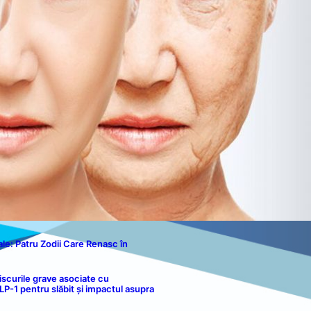
Disclaimer
Contact
le: Patru Zodii Care Renasc în
iscurile grave asociate cu
-1 pentru slăbit și impactul asupra