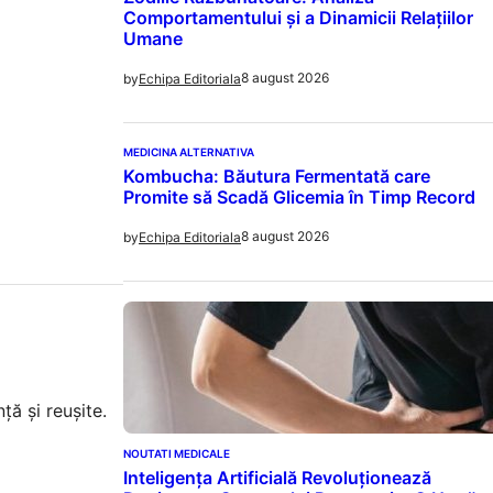
Comportamentului și a Dinamicii Relațiilor
Umane
8 august 2026
by
Echipa Editoriala
MEDICINA ALTERNATIVA
Kombucha: Băutura Fermentată care
Promite să Scadă Glicemia în Timp Record
8 august 2026
by
Echipa Editoriala
ă și reușite.
NOUTATI MEDICALE
Inteligența Artificială Revoluționează