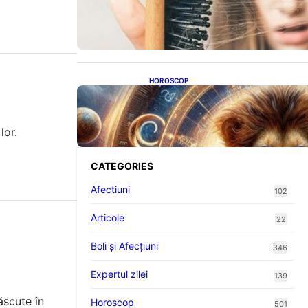
proteine: Impactul asupra
sănătății tale
HOROSCOP
Portalul Leului 8/8: Oportunități
de Abundență pentru Cinci
Zodii în 2026
lor.
CATEGORIES
Afectiuni
102
Articole
22
Boli și Afecțiuni
346
Expertul zilei
139
ăscute în
Horoscop
501