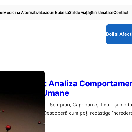
ei
Medicina Alternativa
Leacuri Babesti
Stil de viaţă
Ştiri sănătate
Contact
Boli si Afect
ăzbunătoare: Analiza Comportament
ii Relațiilor Umane
i răzbunătoare zodii – Scorpion, Capricorn și Leu – și modul
festă nemulțumirile. Descoperă cum poți recâștiga încredere
ugust 2026