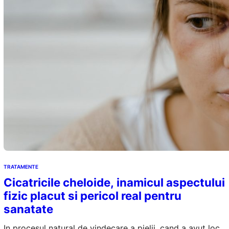
TRATAMENTE
Cicatricile cheloide, inamicul aspectului
fizic placut si pericol real pentru
sanatate
In procesul natural de vindecare a pielii, cand a avut loc