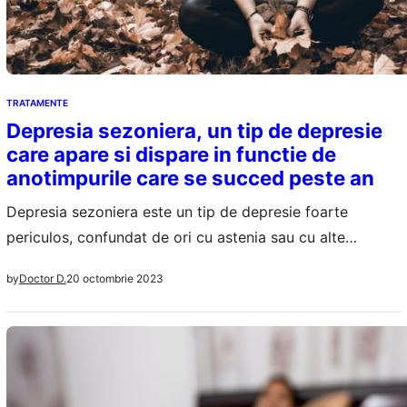
TRATAMENTE
Depresia sezoniera, un tip de depresie
care apare si dispare in functie de
anotimpurile care se succed peste an
Depresia sezoniera este un tip de depresie foarte
periculos, confundat de ori cu astenia sau cu alte
simptome tipice aparute la schimbarea anotimpurilor.
20 octombrie 2023
by
Doctor D.
Perioada in care incepe sa se manifeste este toamna,
simptomele sunt dintre cele mai variate, de la tristete si
lipsa de energie la lipsa interesului pentru activitati
normale, senzatie de somnolenta si…