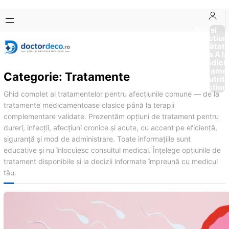
Sari
Skip
la
to
Boli si
Afectiun
conținut
content
Sănătat
de la A la
Medici
Tratame
Categorie:
Tratamente
Nutriti
Diction
Ghid complet al tratamentelor pentru afecțiunile comune — de la
tratamente medicamentoase clasice până la terapii
complementare validate. Prezentăm opțiuni de tratament pentru
dureri, infecții, afecțiuni cronice și acute, cu accent pe eficiență,
siguranță și mod de administrare. Toate informațiile sunt
educative și nu înlocuiesc consultul medical. Înțelege opțiunile de
tratament disponibile și ia decizii informate împreună cu medicul
tău.