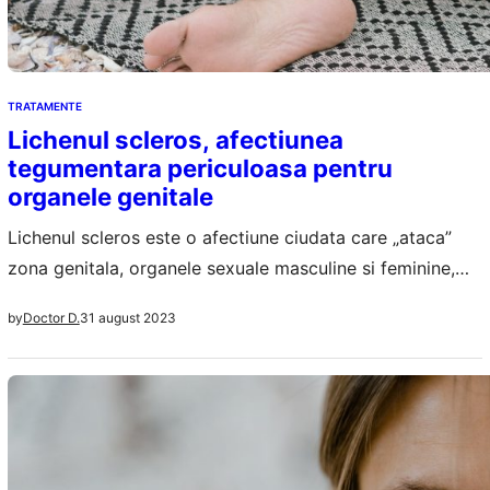
TRATAMENTE
Lichenul scleros, afectiunea
tegumentara periculoasa pentru
organele genitale
Lichenul scleros este o afectiune ciudata care „ataca”
zona genitala, organele sexuale masculine si feminine,
vulva, penis, dar si anusul. Cei care se confrunta cu o
31 august 2023
by
Doctor D.
astfel de boala vor avea pielea decolorata, mai subtire,
iritata, dar si mancarimi locale. Vezicule si leziuni apar
frecvent la nivelul organelor genitale si raman doar
acolo, pacientii vor…