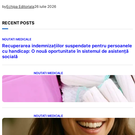
26 iulie 2026
by
Echipa Editoriala
RECENT POSTS
NOUTATI MEDICALE
Recuperarea indemnizațiilor suspendate pentru persoanele
cu handicap: O nouă oportunitate în sistemul de asistență
socială
NOUTATI MEDICALE
Tampoanele menstruale: O analiză profundă
a riscurilor legate de metale toxice
NOUTATI MEDICALE
Ceaiul – Băutura care protejează inima:
Descoperiri recente despre beneficiile
consumului zilnic