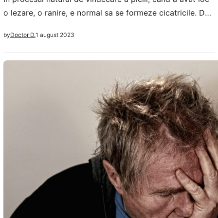
o lezare, o ranire, e normal sa se formeze cicatricile. De
multe ori cicatricile ajung sa dispara de la sine, fara
1 august 2023
by
Doctor D.
tratamente, sunt unele superficiale, insa la anumiti
pacienti acestea devin mult mai mari si contribuie la
estetica neplacuta a pielii. Practic pielea exagereaza…