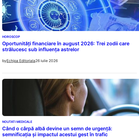
HOROSCOP
Oportunități financiare în august 2026: Trei zodii care
strălucesc sub influența astrelor
26 iulie 2026
by
Echipa Editoriala
NOUTATI MEDICALE
Când o cârpă albă devine un semn de urgență:
semnificația și impactul acestui gest în trafic