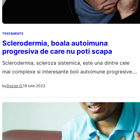
TRATAMENTE
Sclerodermia, boala autoimuna
progresiva de care nu poti scapa
Sclerodermia, scleroza sistemica, este una dintre cele
mai complexe si interesante boli autoimune progresive.
Discutam despre o afectiune cronica, rara, in care
18 iulie 2023
by
Doctor D.
tesuturile normale sunt inlocuite cu tesut fibros si dens,
gros. Sistemul imunitar, in loc sa protejeze corpul uman,
incepe sa stimuleze productia de colagen in plus la nivel
celular, colagen care se depoziteaza…