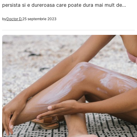
persista si e dureroasa care poate dura mai mult de
patru ore fara stimulare sexuala. Sangele nu mai poate
25 septembrie 2023
by
Doctor D.
iesi de la nivelul penisului, iar tratamentele aplicate pot
varia de la terapie la rece la medicamente si se poate
ajunge la interventii chirurgicale, asta pentru a preveni…