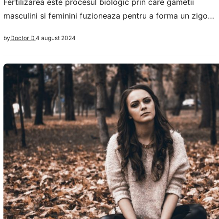
Fertilizarea este procesul biologic prin care gametii
masculini si feminini fuzioneaza pentru a forma un zigot,
care ulterior se va dezvolta intr-un organism nou. Desi
4 august 2024
by
Doctor D.
fertilizarea are loc in mod natural in interiorul corpului
uman, tehnologia avansata de fertilizare a permis
fertilizarea ovulelor si in afara acestuia, prin intermediul
fertilizarilor in vitro. Intelegerea diferentelor dintre…