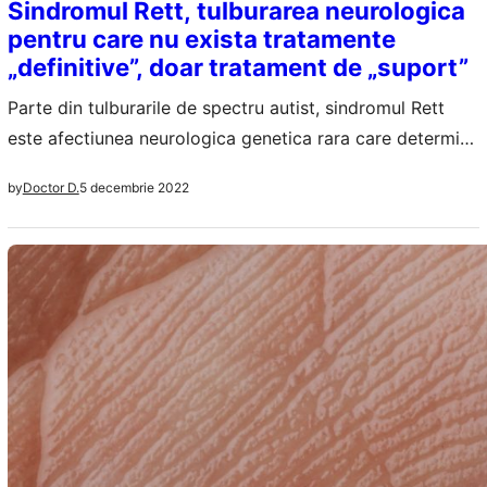
Sindromul Rett, tulburarea neurologica
pentru care nu exista tratamente
„definitive”, doar tratament de „suport”
Parte din tulburarile de spectru autist, sindromul Rett
este afectiunea neurologica genetica rara care determina
modificari in procesul de dezvoltare a creierului. Pe
5 decembrie 2022
by
Doctor D.
masura ce boala se agraveaza pacientul nu se mai poate
misca in mod normal si are probleme de vorbire. La
bebelusi dezvoltarea e normala pana la sase luni, insa
dupa sase luni…