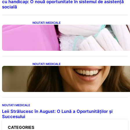
cu handicap: O nouă oportunitate în sistemul de asistență
socială
NOUTATI MEDICALE
Tampoanele menstruale: O analiză profundă
a riscurilor legate de metale toxice
NOUTATI MEDICALE
Ceaiul – Băutura care protejează inima:
Descoperiri recente despre beneficiile
consumului zilnic
NOUTATI MEDICALE
Leii Strălucesc în August: O Lună a Oportunităților și
Succesului
CATEGORIES