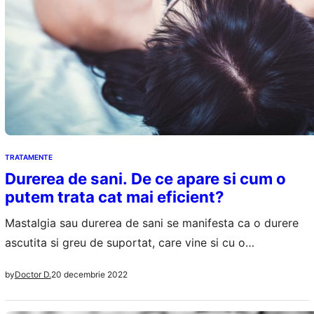
TRATAMENTE
Durerea de sani. De ce apare si cum o
putem trata cat mai eficient?
Mastalgia sau durerea de sani se manifesta ca o durere
ascutita si greu de suportat, care vine si cu o
sensibilitate crescuta la nivelul sanilor, la nivelul tesutului
20 decembrie 2022
by
Doctor D.
acestor organe feminine. Durerea resimtita poate fi
constanta sau poate sa apara cand si cand. Chiar si