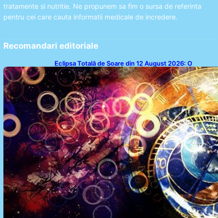
tratamente si nutritie. Ne propunem sa fim o sursa de referinta
pentru cei care cauta informatii medicale de incredere.
Recomandari editoriale
Eclipsa Totală de Soare din 12 August 2026: O
Analiză a Impactului asupra Trei Zodii și a Ciclului de
18 Ani