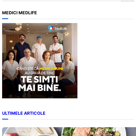
e
a
MEDICI MEDLIFE
r
c
h
ULTIMELE ARTICOLE