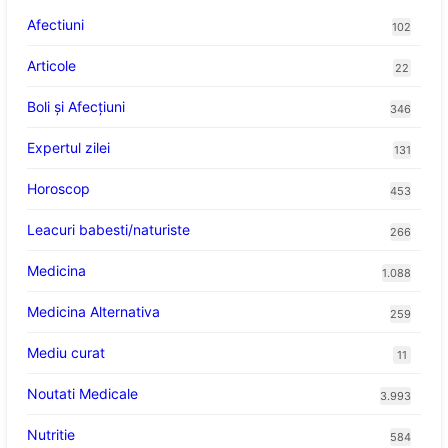
Afectiuni
102
Articole
22
Boli și Afecțiuni
346
Expertul zilei
131
Horoscop
453
Leacuri babesti/naturiste
266
Medicina
1.088
Medicina Alternativa
259
Mediu curat
11
Noutati Medicale
3.993
Nutritie
584