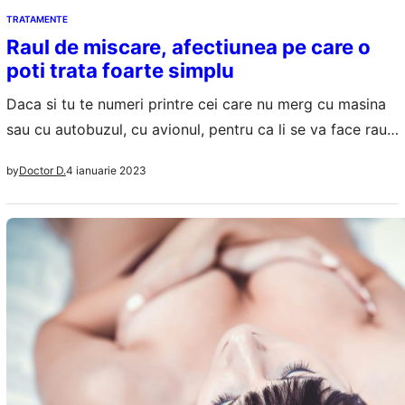
TRATAMENTE
Raul de miscare, afectiunea pe care o
poti trata foarte simplu
Daca si tu te numeri printre cei care nu merg cu masina
sau cu autobuzul, cu avionul, pentru ca li se va face rau,
s-ar putea sa suferi de rau de miscare. Cam 20 de
4 ianuarie 2023
by
Doctor D.
procente dintre oameni se confrunta cu aceasta
problema. De la greata sau varsaturi si ameteli mari pana
la senzatie permanenta…