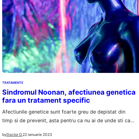
TRATAMENTE
Sindromul Noonan, afectiunea genetica
fara un tratament specific
Afectiunile genetice sunt foarte greu de depistat din
timp si de prevenit, asta pentru ca nu ai de unde sti cand
apare o eroare genetica sau s-a intamplat ceva in ADN-
22 ianuarie 2023
by
Doctor D.
ul uman. este un exemplu de boala genetica, avand drept