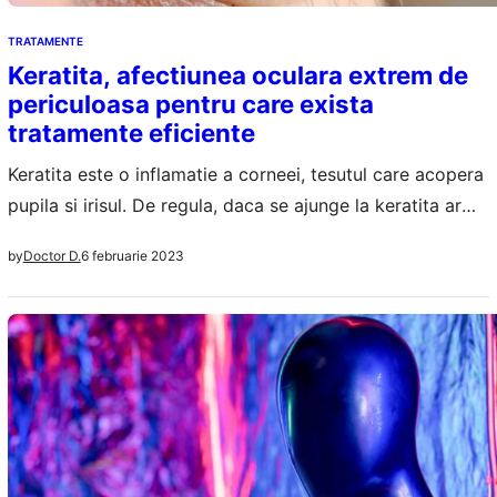
TRATAMENTE
Keratita, afectiunea oculara extrem de
periculoasa pentru care exista
tratamente eficiente
Keratita este o inflamatie a corneei, tesutul care acopera
pupila si irisul. De regula, daca se ajunge la keratita ar
putea fi vorba si despre o infectie. Cand nu exista
6 februarie 2023
by
Doctor D.
infectie, keratita este datorata unor corpuri straine din
ochi sau fi provocata de purtarea lentilelor de contact
pentru prea mult timp, iar cand avem infectie…