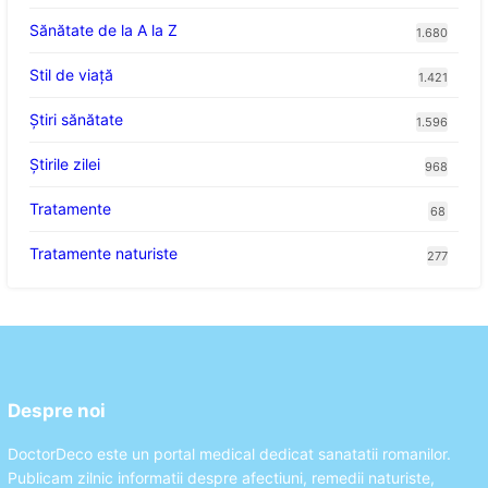
Sănătate de la A la Z
1.680
Stil de viaţă
1.421
Ştiri sănătate
1.596
Știrile zilei
968
Tratamente
68
Tratamente naturiste
277
Despre noi
DoctorDeco este un portal medical dedicat sanatatii romanilor.
Publicam zilnic informatii despre afectiuni, remedii naturiste,