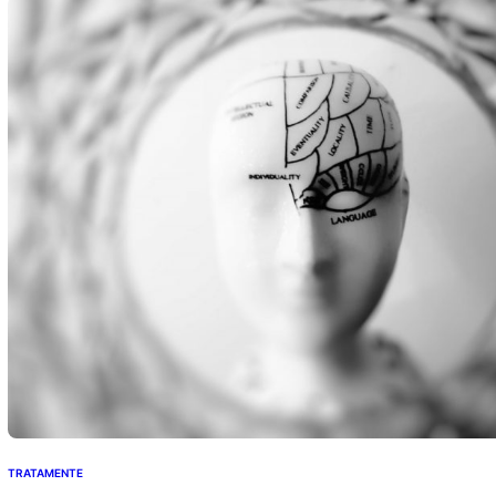
barbatii pot avea simptome asociate mastalgiei, durerile
pot fi severe…
TRATAMENTE