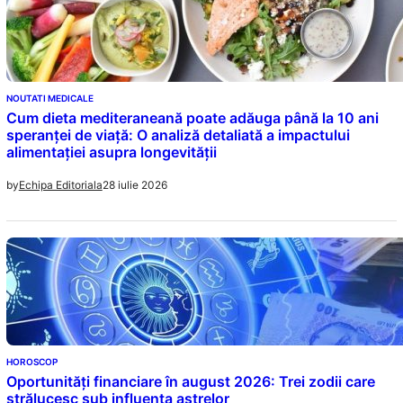
NOUTATI MEDICALE
Cum dieta mediteraneană poate adăuga până la 10 ani
speranței de viață: O analiză detaliată a impactului
alimentației asupra longevității
28 iulie 2026
by
Echipa Editoriala
HOROSCOP
Oportunități financiare în august 2026: Trei zodii care
strălucesc sub influența astrelor