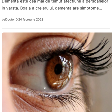
Dementa este cea mai de temut afectiune a persoanelor
in varsta. Boala a creierului, dementa are simptome
usoare la inceput, pierderi de memorie, probleme de
24 februarie 2023
by
Doctor D.
memorie care se agraveaza progresiv si afecteaza si alte
parti ale creierului. Raportat la frecventa tipurilor de
dementa, dementa cu Corpi Lewy este pe locul doi daca
ne referim la…