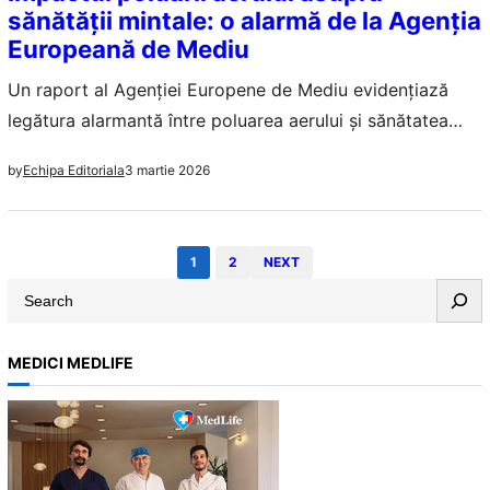
sănătății mintale: o alarmă de la Agenția
Europeană de Mediu
Un raport al Agenției Europene de Mediu evidențiază
legătura alarmantă între poluarea aerului și sănătatea
mintală, subliniind necesitatea unor politici eficiente de
3 martie 2026
by
Echipa Editoriala
mediu.
1
2
NEXT
S
e
a
MEDICI MEDLIFE
r
c
h