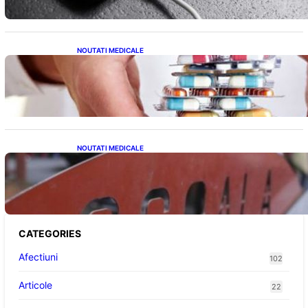
NOUTATI MEDICALE
Criza Medicamentelor pentru Tulburări
Digestive: Ce Înseamnă Suspendarea Colebil
și Panzcebil pentru Pacienți
NOUTATI MEDICALE
Reforma Educațională din Liceu: O
Schimbare Fundamentală pentru Generațiile
Viitoare
CATEGORIES
Afectiuni
102
Articole
22