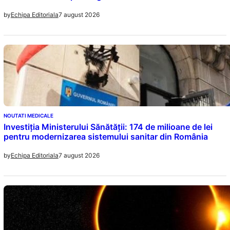
7 august 2026
by
Echipa Editoriala
NOUTATI MEDICALE
Investiția Ministerului Sănătății: 174 de milioane de lei
pentru modernizarea sistemului sanitar din România
7 august 2026
by
Echipa Editoriala