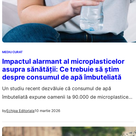
MEDIU CURAT
Impactul alarmant al microplasticelor
asupra sănătății: Ce trebuie să știm
despre consumul de apă îmbuteliată
Un studiu recent dezvăluie că consumul de apă
îmbuteliată expune oamenii la 90.000 de microplastice
anual, ridicând întrebări serioase despre sănătate și
10 martie 2026
by
Echipa Editoriala
mediu.