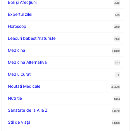
Boli și Afecțiuni
346
Expertul zilei
139
Horoscop
498
Leacuri babesti/naturiste
266
Medicina
1.088
Medicina Alternativa
267
Mediu curat
11
Noutati Medicale
4.439
Nutritie
584
Sănătate de la A la Z
1.826
Stil de viaţă
1.555