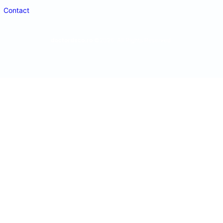
Contact
doctordeco.ro
©2026. All Rights Reserved.