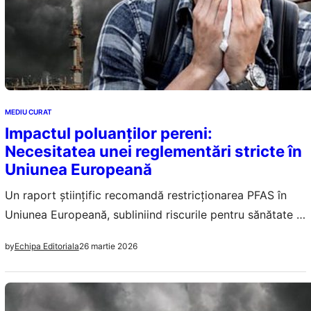
MEDIU CURAT
Impactul poluanților pereni:
Necesitatea unei reglementări stricte în
Uniunea Europeană
Un raport științific recomandă restricționarea PFAS în
Uniunea Europeană, subliniind riscurile pentru sănătate și
mediu.
26 martie 2026
by
Echipa Editoriala