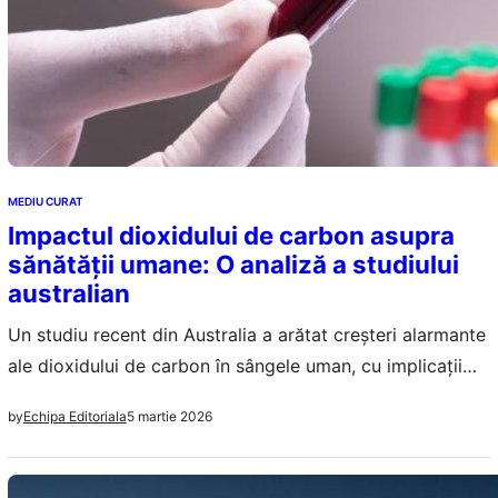
MEDIU CURAT
Impactul dioxidului de carbon asupra
sănătății umane: O analiză a studiului
australian
Un studiu recent din Australia a arătat creșteri alarmante
ale dioxidului de carbon în sângele uman, cu implicații
grave pentru sănătate. Aceasta reflectă impactul poluării
5 martie 2026
by
Echipa Editoriala
asupra organismului, mai ales în rândul tinerelor
generații.