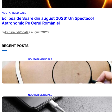
NOUTATI MEDICALE
Eclipsa de Soare din august 2026: Un Spectacol
Astronomic Pe Cerul României
7 august 2026
by
Echipa Editoriala
RECENT POSTS
NOUTATI MEDICALE
10 Semne Ascunse ale Cancerului de Piele:
Ce Trebuie să Știm pentru a Ne Proteja
NOUTATI MEDICALE
Încărcarea Telefonului Pe Timp de Noapte:
Mituri, Realități și Impact Asupra Bateriei