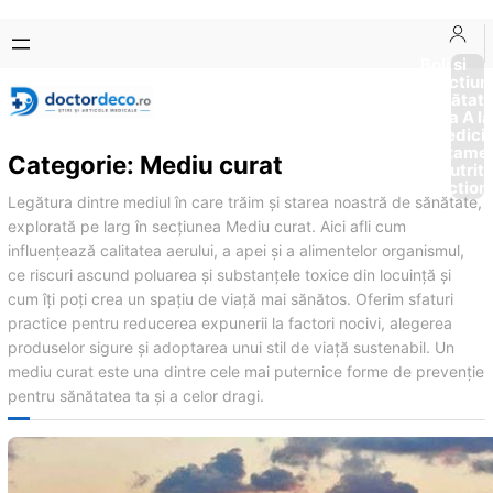
Sari
Skip
la
to
Boli si
Afectiun
conținut
content
Sănătat
de la A la
Medici
Tratame
Categorie:
Mediu curat
Nutriti
Diction
Legătura dintre mediul în care trăim și starea noastră de sănătate,
explorată pe larg în secțiunea Mediu curat. Aici afli cum
influențează calitatea aerului, a apei și a alimentelor organismul,
ce riscuri ascund poluarea și substanțele toxice din locuință și
cum îți poți crea un spațiu de viață mai sănătos. Oferim sfaturi
practice pentru reducerea expunerii la factori nocivi, alegerea
produselor sigure și adoptarea unui stil de viață sustenabil. Un
mediu curat este una dintre cele mai puternice forme de prevenție
pentru sănătatea ta și a celor dragi.