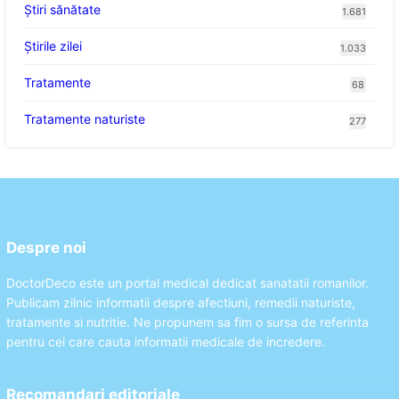
Ştiri sănătate
1.681
Știrile zilei
1.033
Tratamente
68
Tratamente naturiste
277
Despre noi
DoctorDeco este un portal medical dedicat sanatatii romanilor.
Publicam zilnic informatii despre afectiuni, remedii naturiste,
tratamente si nutritie. Ne propunem sa fim o sursa de referinta
pentru cei care cauta informatii medicale de incredere.
Recomandari editoriale