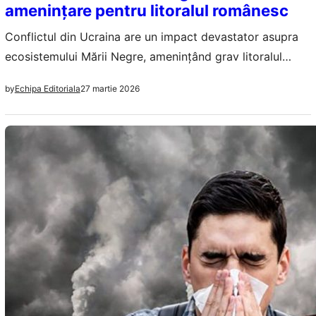
amenințare pentru litoralul românesc
Conflictul din Ucraina are un impact devastator asupra
ecosistemului Mării Negre, amenințând grav litoralul
românesc. Poluarea chimică și acustică, precum și
27 martie 2026
by
Echipa Editoriala
deteriorarea biodiversității sunt doar câteva dintre
efectele alarmante.