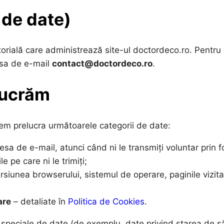
 de date)
orială care administrează site-ul doctordeco.ro. Pentru o
sa de e-mail
contact@doctordeco.ro
.
elucrăm
utem prelucra următoarele categorii de date:
sa de e-mail, atunci când ni le transmiți voluntar prin 
e pe care ni le trimiți;
ersiunea browserului, sistemul de operare, paginile vizit
are
– detaliate în
Politica de Cookies
.
i speciale de date (de exemplu, date privind starea de s