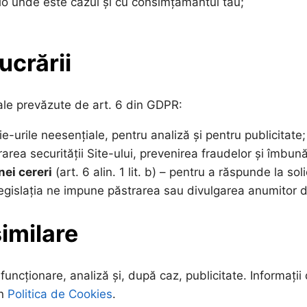
olo unde este cazul și cu consimțământul tău;
ucrării
ale prevăzute de art. 6 din GDPR:
okie-urile neesențiale, pentru analiză și pentru publicitate;
gurarea securității Site-ului, prevenirea fraudelor și îmbunăt
ei cereri
(art. 6 alin. 1 lit. b) – pentru a răspunde la solic
nd legislația ne impune păstrarea sau divulgarea anumitor 
similare
u funcționare, analiză și, după caz, publicitate. Informați
în
Politica de Cookies
.