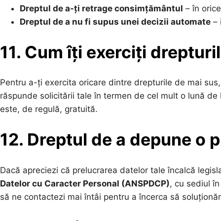
Dreptul de a-ți retrage consimțământul
– în orice
Dreptul de a nu fi supus unei decizii automate
– 
11. Cum îți exerciți drepturi
Pentru a-ți exercita oricare dintre drepturile de mai sus,
răspunde solicitării tale în termen de cel mult o lună de
este, de regulă, gratuită.
12. Dreptul de a depune o 
Dacă apreciezi că prelucrarea datelor tale încalcă legisl
Datelor cu Caracter Personal (ANSPDCP)
, cu sediul 
să ne contactezi mai întâi pentru a încerca să soluțion