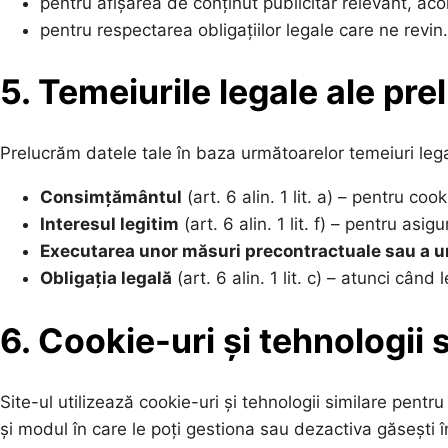
pentru afișarea de conținut publicitar relevant, ac
pentru respectarea obligațiilor legale care ne revin.
5. Temeiurile legale ale prel
Prelucrăm datele tale în baza următoarelor temeiuri leg
Consimțământul
(art. 6 alin. 1 lit. a) – pentru co
Interesul legitim
(art. 6 alin. 1 lit. f) – pentru asi
Executarea unor măsuri precontractuale sau a un
Obligația legală
(art. 6 alin. 1 lit. c) – atunci câ
6. Cookie-uri și tehnologii 
Site-ul utilizează cookie-uri și tehnologii similare pentr
și modul în care le poți gestiona sau dezactiva găsești 