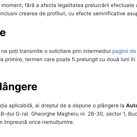
 moment, fără a afecta legalitatea prelucrării efectuate a
inclusiv crearea de profiluri, cu efecte semnificative asu
le
 ne poți transmite o solicitare prin intermediul
paginii d
 la primire, termen care poate fi prelungit cu două luni î
plângere
ația aplicabilă, ai dreptul de a depune o plângere la
Auto
în B-dul G-ral. Gheorghe Magheru nr. 28-30, sector 1, Bu
ăm împreună orice nemulțumire.