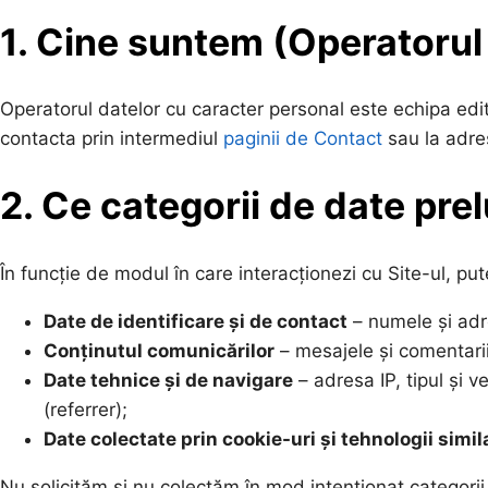
1. Cine suntem (Operatorul
Operatorul datelor cu caracter personal este echipa edit
contacta prin intermediul
paginii de Contact
sau la adre
2. Ce categorii de date pr
În funcție de modul în care interacționezi cu Site-ul, p
Date de identificare și de contact
– numele și adre
Conținutul comunicărilor
– mesajele și comentariil
Date tehnice și de navigare
– adresa IP, tipul și v
(referrer);
Date colectate prin cookie-uri și tehnologii simil
Nu solicităm și nu colectăm în mod intenționat categori