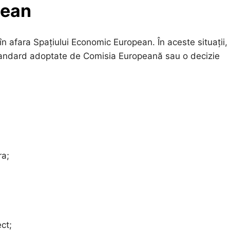
pean
 în afara Spațiului Economic European. În aceste situații,
 standard adoptate de Comisia Europeană sau o decizie
ra;
ct;