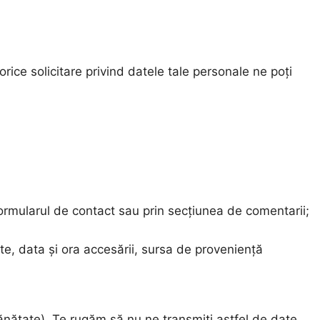
rice solicitare privind datele tale personale ne poți
formularul de contact sau prin secțiunea de comentarii;
ate, data și ora accesării, sursa de proveniență
ănătate). Te rugăm să nu ne transmiți astfel de date