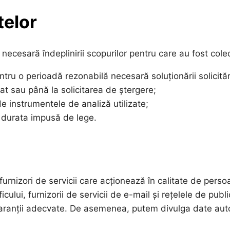
telor
ecesară îndeplinirii scopurilor pentru care au fost cole
ru o perioadă rezonabilă necesară soluționării solicitări
iat sau până la solicitarea de ștergere;
de instrumentele de analiză utilizate;
e durata impusă de lege.
rnizori de servicii care acționează în calitate de persoa
cului, furnizorii de servicii de e-mail și rețelele de pub
garanții adecvate. De asemenea, putem divulga date autor