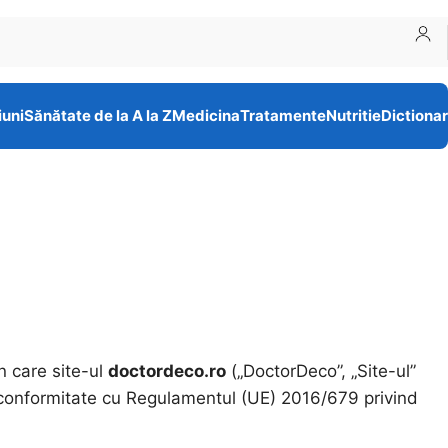
iuni
Sănătate de la A la Z
Medicina
Tratamente
Nutritie
Dictionar
n care site-ul
doctordeco.ro
(„DoctorDeco”, „Site-ul”
în conformitate cu Regulamentul (UE) 2016/679 privind