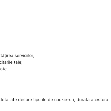
ățirea serviciilor;
itările tale;
date.
i detaliate despre tipurile de cookie-uri, durata acestora