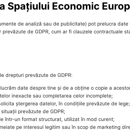
ara Spațiului Economic Euro
strumente de analiză sau de publicitate) pot prelucra date
lor prevăzute de GDPR, cum ar fi clauzele contractuale
ele drepturi prevăzute de GDPR:
lucrăm date despre tine și de a obține o copie a acesto
atelor inexacte sau completarea celor incomplete;
solicita ștergerea datelor, în condițiile prevăzute de lege;
 situații prevăzute de GDPR;
e într-un format structurat, utilizat în mod curent;
meiate pe interesul legitim sau în scop de marketing dire