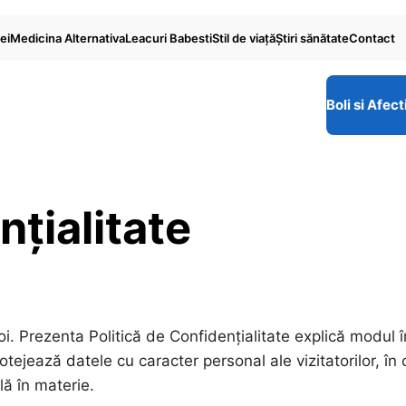
ei
Medicina Alternativa
Leacuri Babesti
Stil de viaţă
Ştiri sănătate
Contact
Boli si Afect
nțialitate
i. Prezenta Politică de Confidențialitate explică modul î
rotejează datele cu caracter personal ale vizitatorilor, 
lă în materie.