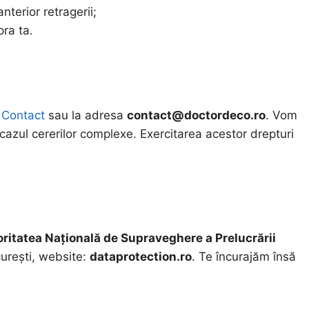
nterior retragerii;
pra ta.
e Contact
sau la adresa
contact@doctordeco.ro
. Vom
n cazul cererilor complexe. Exercitarea acestor drepturi
ritatea Națională de Supraveghere a Prelucrării
curești, website:
dataprotection.ro
. Te încurajăm însă