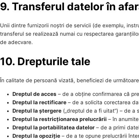
9. Transferul datelor în af
Unii dintre furnizorii noștri de servicii (de exemplu, in
transferul se realizează numai cu respectarea garanții
de adecvare.
10. Drepturile tale
În calitate de persoană vizată, beneficiezi de următoar
Dreptul de acces
– de a obține confirmarea că pre
Dreptul la rectificare
– de a solicita corectarea d
Dreptul la ștergere
(„dreptul de a fi uitat”) – de a 
Dreptul la restricționarea prelucrării
– în anumite
Dreptul la portabilitatea datelor
– de a primi datel
Dreptul la opoziție
– de a te opune prelucrării înte