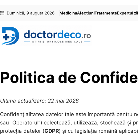
Sari
Skip
Duminică, 9 august 2026
Medicina
Afecțiuni
Tratamente
Expertul zil
la
to
conținut
content
Politica de Confide
Ultima actualizare: 22 mai 2026
Confidențialitatea datelor tale este importantă pentru no
sau „Operatorul”) colectează, utilizează, stochează și p
protecția datelor (
GDPR
) și cu legislația română aplicabi