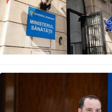
medicină și serv
7 a
by
Echipa Editoriala
NOUTATI MEDICALE
Impactul 
Medicamen
Rogobete
Alexandru Rogobe