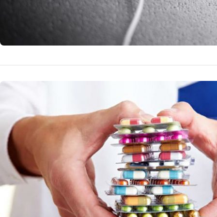
NOUTATI MEDICALE
Criza Med
Ce Înseam
pentru Pa
Suspendarea come
pacienții români.
7 a
by
Echipa Editoriala