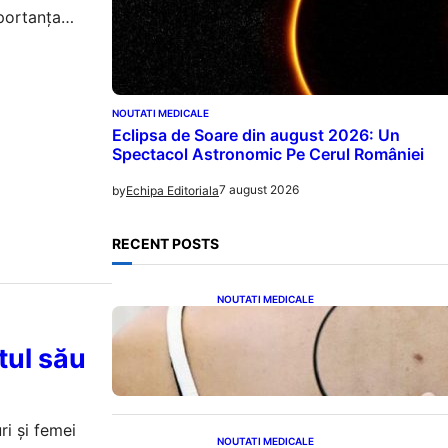
mportanța
NOUTATI MEDICALE
Eclipsa de Soare din august 2026: Un
Spectacol Astronomic Pe Cerul României
7 august 2026
by
Echipa Editoriala
RECENT POSTS
NOUTATI MEDICALE
10 Semne Ascunse ale
Cancerului de Piele: Ce Trebuie
tul său
să Știm pentru a Ne Proteja
ri și femei
NOUTATI MEDICALE