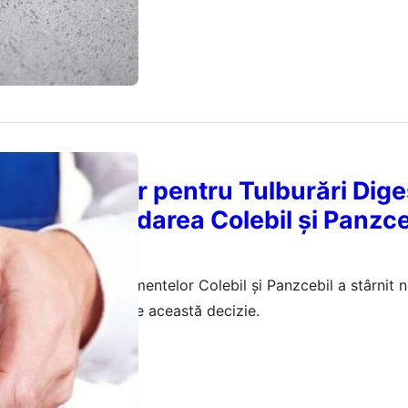
icamentelor pentru Tulburări Dige
nă Suspendarea Colebil și Panzce
cienți
rcializării medicamentelor Colebil și Panzcebil a stârnit ne
 Află ce implicații are această decizie.
ugust 2026