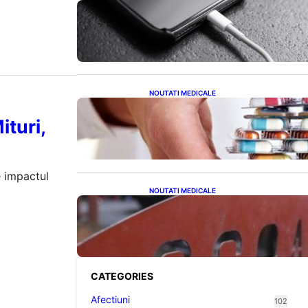
Încărcarea Telefonului Pe Timp
de Noapte: Mituri, Realități și
Impact Asupra Bateriei
NOUTATI MEDICALE
Criza Medicamentelor pentru
Tulburări Digestive: Ce
ituri,
Înseamnă Suspendarea Colebil
și Panzcebil pentru Pacienți
e impactul
NOUTATI MEDICALE
Reforma Educațională din
Liceu: O Schimbare
Fundamentală pentru
Generațiile Viitoare
CATEGORIES
Afectiuni
102