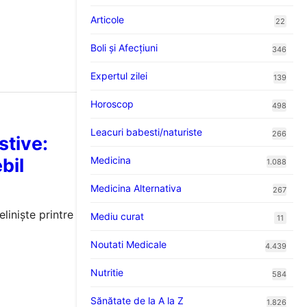
Articole
22
Boli și Afecțiuni
346
Expertul zilei
139
Horoscop
498
Leacuri babesti/naturiste
266
stive:
bil
Medicina
1.088
Medicina Alternativa
267
liniște printre
Mediu curat
11
Noutati Medicale
4.439
Nutritie
584
Sănătate de la A la Z
1.826