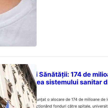
 Ministerului Sănătății: 174 de mili
u modernizarea sistemului sanitar d
ății din România a anunțat o alocare de 174 de milioane de l
emului sanitar, direcționând fonduri către spitale, universit