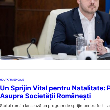
reducere a energ
acestora pentru 
7 a
by
Echipa Editoriala
NOUTATI MEDICALE
Un Sprijin Vital pentru Natalitate
Asupra Societății Românești
Statul român lansează un program de sprijin pentru fertiliza