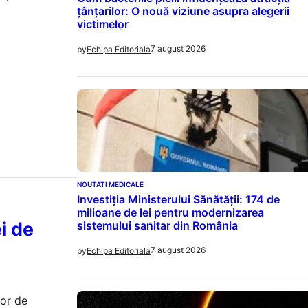
țânțarilor: O nouă viziune asupra alegerii
victimelor
7 august 2026
by
Echipa Editoriala
NOUTATI MEDICALE
Investiția Ministerului Sănătății: 174 de
milioane de lei pentru modernizarea
i de
sistemului sanitar din România
7 august 2026
by
Echipa Editoriala
lor de