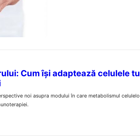
ului: Cum își adaptează celulele t
i
perspective noi asupra modului în care metabolismul celulel
munoterapiei.