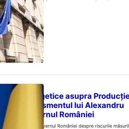
icii de ambulanță.
ugust 2026
Tăierii Energetice asupra Producție
te: Avertismentul lui Alexandru
 către Guvernul României
te avertizează Guvernul României despre riscurile măsuri