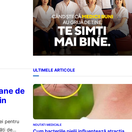
ULTIMELE ARTICOLE
oane de
in
ei pentru
NOUTATI MEDICALE
ăți de
Cum bacteriile pielii influențează atracția