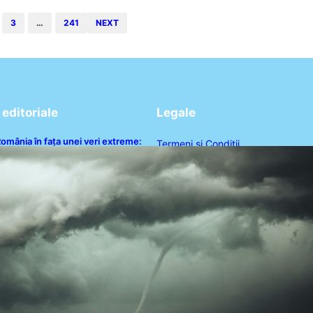
3
…
241
NEXT
editoriale
Legale
omânia în fața unei veri extreme:
Termeni și Condiții
anicula și efectele sale
evastatoare în august
Politica de Confidențialitate
Politica de Cookies
Disclaimer
Contact