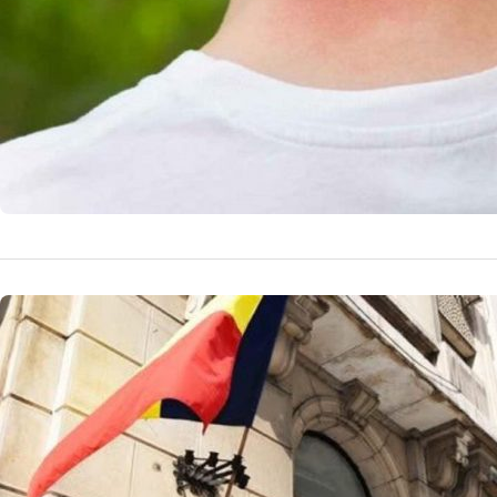
NOUTATI MEDICALE
Investiția
lei pentr
România
Ministerul Sănăt
modernizarea sist