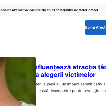
edicina Alternativa
Leacuri Babesti
Stil de viaţă
Ştiri sănătate
Contact
Boli si Afect
iile pielii influențează atracția țân
ziune asupra alegerii victimelor
te dezvăluie că bacteriile pielii au un impact semnificativ 
oastre pentru țânțari. Această descoperire poate revoluționa
lor transmise de aceste insecte.
ugust 2026