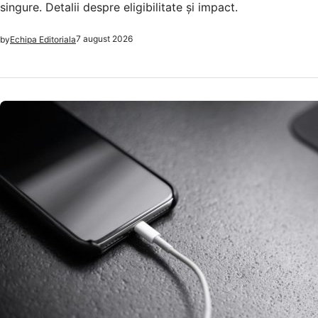
singure. Detalii despre eligibilitate și impact.
7 august 2026
by
Echipa Editoriala
NOUTATI MEDICALE
Încărcare
Realități 
Încărcarea telef
asupra bateriei ș
7 a
by
Echipa Editoriala