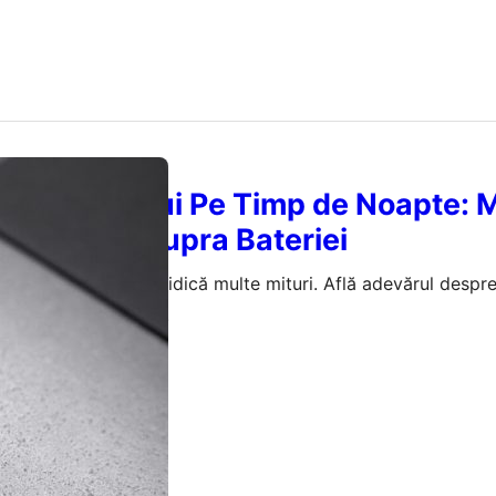
a Telefonului Pe Timp de Noapte: M
și Impact Asupra Bateriei
onului peste noapte ridică multe mituri. Află adevărul despr
i cum să o protejezi.
ugust 2026