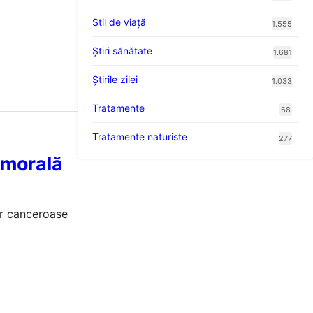
Stil de viaţă
1.555
Ştiri sănătate
1.681
Știrile zilei
1.033
Tratamente
68
Tratamente naturiste
277
umorală
or canceroase