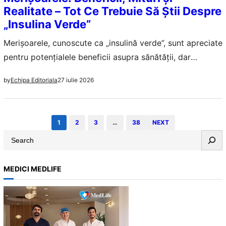
Realitate – Tot Ce Trebuie Să Știi Despre
„Insulina Verde”
Merișoarele, cunoscute ca „insulină verde”, sunt apreciate
pentru potențialele beneficii asupra sănătății, dar
realitatea poate fi mai complexă. Află tot ce trebuie să
27 iulie 2026
by
Echipa Editoriala
știi despre aceste fructe.
1
2
3
…
38
NEXT
S
e
a
MEDICI MEDLIFE
r
c
h