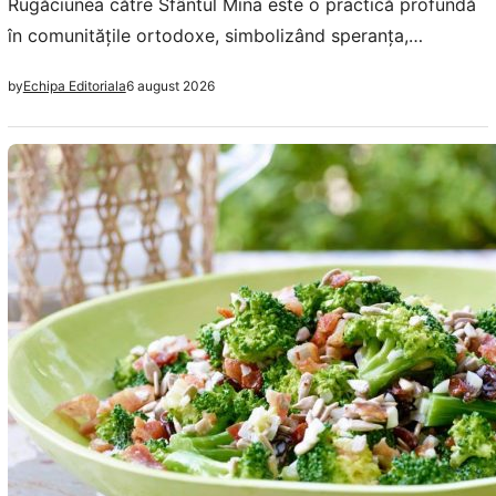
Rugăciunea către Sfântul Mina este o practică profundă
în comunitățile ortodoxe, simbolizând speranța,
sănătatea și prosperitatea. Aceasta reflectă o legătură
6 august 2026
by
Echipa Editoriala
spirituală vitală între credincioși și divinitate.