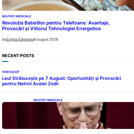
NOUTATI MEDICALE
Revoluția Bateriilor pentru Telefoane: Avantaje,
Provocări și Viitorul Tehnologiei Energetice
6 august 2026
by
Echipa Editoriala
RECENT POSTS
HOROSCOP
Leul Strălucește pe 7 August: Oportunități și Provocări
pentru Nativii Acelei Zodii
NOUTATI MEDICALE
Descoperiri Revoluționare: Originile Papei
Leon al XIV-lea și Legăturile Sale Cu Cuba