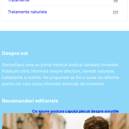
68
Tratamente naturiste
277
Despre noi
DoctorDeco este un portal medical dedicat sanatatii romanilor.
Publicam zilnic informatii despre afectiuni, remedii naturiste,
tratamente si nutritie. Ne propunem sa fim o sursa de referinta
pentru cei care cauta informatii medicale de incredere.
Recomandari editoriale
Ce spune postura capului plecat despre emoțiile
noastre: analiza unui obicei comun