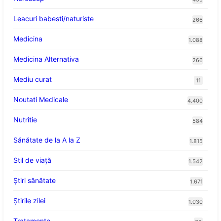
Leacuri babesti/naturiste
266
Medicina
1.088
Medicina Alternativa
266
Mediu curat
11
Noutati Medicale
4.400
Nutritie
584
Sănătate de la A la Z
1.815
Stil de viaţă
1.542
Ştiri sănătate
1.671
Știrile zilei
1.030
Tratamente