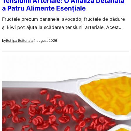
Tensiunii Arteriale: O Analiză Detaliată
a Patru Alimente Esențiale
Fructele precum bananele, avocado, fructele de pădure
și kiwi pot ajuta la scăderea tensiunii arteriale. Acest
articol analizează beneficiile fiecăruia și implicațiile pe
4 august 2026
by
Echipa Editoriala
termen lung pentru sănătate.