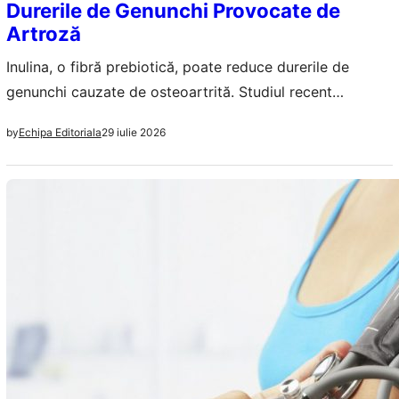
Durerile de Genunchi Provocate de
Artroză
Inulina, o fibră prebiotică, poate reduce durerile de
genunchi cauzate de osteoartrită. Studiul recent
sugerează o legătură între microbiomul intestinal și
29 iulie 2026
by
Echipa Editoriala
percepția durerii.