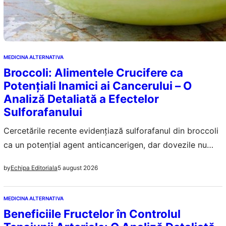
MEDICINA ALTERNATIVA
Broccoli: Alimentele Crucifere ca
Potențiali Inamici ai Cancerului – O
Analiză Detaliată a Efectelor
Sulforafanului
Cercetările recente evidențiază sulforafanul din broccoli
ca un potențial agent anticancerigen, dar dovezile nu
confirmă că acesta poate trata sau preveni cancerul.
5 august 2026
by
Echipa Editoriala
MEDICINA ALTERNATIVA
Beneficiile Fructelor în Controlul