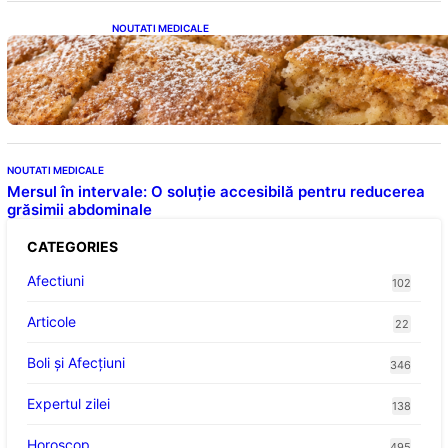
NOUTATI MEDICALE
Prăjitură de post cu mere și scorțișoară: O
Delicatesă Dulce pentru Postul Adormirii
Maicii Domnului
NOUTATI MEDICALE
Mersul în intervale: O soluție accesibilă pentru reducerea
grăsimii abdominale
CATEGORIES
Afectiuni
102
Articole
22
Boli și Afecțiuni
346
Expertul zilei
138
Horoscop
495