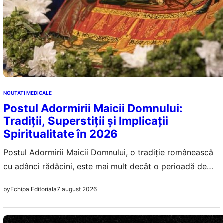
NOUTATI MEDICALE
Postul Adormirii Maicii Domnului:
Tradiții, Superstiții și Implicații
Spiritualitate în 2026
Postul Adormirii Maicii Domnului, o tradiție românească
cu adânci rădăcini, este mai mult decât o perioadă de
abstinență. Este o oportunitate de reflecție, comuniune
7 august 2026
by
Echipa Editoriala
spirituală și întărire a legăturilor comunității.