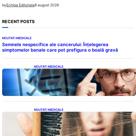
8 august 2026
by
Echipa Editoriala
RECENT POSTS
NOUTATI MEDICALE
Semnele nespecifice ale cancerului: Înțelegerea
simptomelor banale care pot prefigura o boală gravă
NOUTATI MEDICALE
Inteligența dincolo de note: Semnele unui IQ
ridicat care nu țin de școală
NOUTATI MEDICALE
Semnele unei deficiențe de proteine:
Impactul asupra sănătății tale