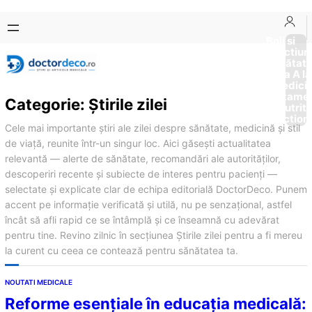
Sari
Skip
la
to
Boli si
Afectiun
conținut
content
Sănătat
de la A la
Medici
Tratame
Categorie:
Știrile zilei
Nutriti
Diction
Cele mai importante știri ale zilei despre sănătate, medicină și stil
de viață, reunite într-un singur loc. Aici găsești actualitatea
relevantă — alerte de sănătate, recomandări ale autorităților,
descoperiri recente și subiecte de interes pentru pacienți —
selectate și explicate clar de echipa editorială DoctorDeco. Punem
accent pe informație verificată și utilă, nu pe senzațional, astfel
încât să afli rapid ce se întâmplă și ce înseamnă cu adevărat
pentru tine. Revino zilnic în secțiunea Știrile zilei pentru a fi mereu
la curent cu ceea ce contează pentru sănătatea ta.
NOUTATI MEDICALE
Reforme esențiale în educația medicală: