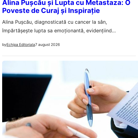
Alina Pușcău și Lupta cu Metastaza: O
Poveste de Curaj și Inspirație
Alina Pușcău, diagnosticată cu cancer la sân,
împărtășește lupta sa emoționantă, evidențiind
importanța sprijinului comunității și lecțiile de viață
7 august 2026
by
Echipa Editoriala
învățate.