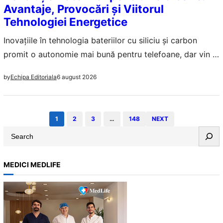
Avantaje, Provocări și Viitorul
Tehnologiei Energetice
Inovațiile în tehnologia bateriilor cu siliciu și carbon
promit o autonomie mai bună pentru telefoane, dar vin și
cu provocări semnificative.
6 august 2026
by
Echipa Editoriala
1
2
3
…
148
NEXT
S
e
a
MEDICI MEDLIFE
r
c
h