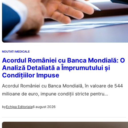
NOUTATI MEDICALE
Acordul României cu Banca Mondială: O
Analiză Detaliată a Împrumutului și
Condițiilor Impuse
Acordul României cu Banca Mondială, în valoare de 544
milioane de euro, impune condiții stricte pentru
menținerea stabilității fiscale, având implicații asupra
6 august 2026
by
Echipa Editoriala
economiei și cetățenilor.