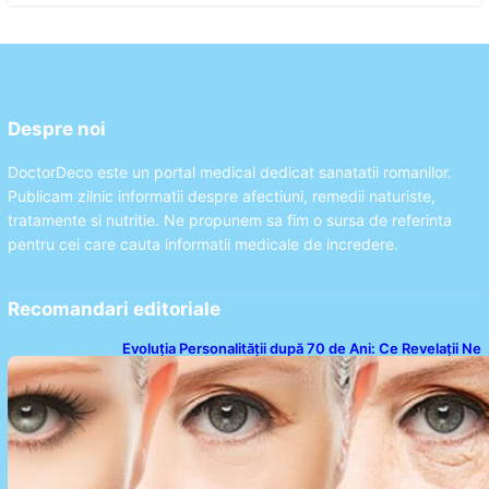
Despre noi
DoctorDeco este un portal medical dedicat sanatatii romanilor.
Publicam zilnic informatii despre afectiuni, remedii naturiste,
tratamente si nutritie. Ne propunem sa fim o sursa de referinta
pentru cei care cauta informatii medicale de incredere.
Recomandari editoriale
Evoluția Personalității după 70 de Ani: Ce Revelații Ne
Oferă Studiile Psihologice