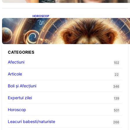
HOROSCOP
Portalul Leului 8/8: Oportunități de
Abundență pentru Cinci Zodii în 2026
CATEGORIES
Afectiuni
102
Articole
22
Boli și Afecțiuni
346
Expertul zilei
139
Horoscop
501
Leacuri babesti/naturiste
266