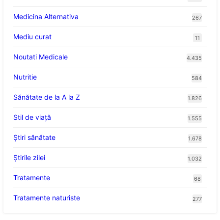
Medicina Alternativa
267
Mediu curat
11
Noutati Medicale
4.435
Nutritie
584
Sănătate de la A la Z
1.826
Stil de viaţă
1.555
Ştiri sănătate
1.678
Știrile zilei
1.032
Tratamente
68
Tratamente naturiste
277