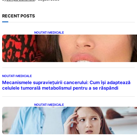
RECENT POSTS
NOUTATI MEDICALE
Alina Pușcău și Lupta cu Metastaza: O
Poveste de Curaj și Inspirație
NOUTATI MEDICALE
Mecanismele supraviețuirii cancerului: Cum își adaptează
celulele tumorală metabolismul pentru a se răspândi
NOUTATI MEDICALE
Impactul Cuvintelor: Cele 7 Fraze Pe Care
Părinții Ar Trebui Să Le Evite Cu Primul
Născut