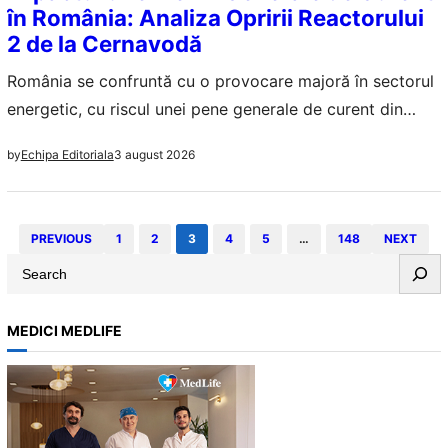
în România: Analiza Opririi Reactorului
2 de la Cernavodă
România se confruntă cu o provocare majoră în sectorul
energetic, cu riscul unei pene generale de curent din
cauza opririi reactorului 2 de la Cernavodă. Analizăm
3 august 2026
by
Echipa Editoriala
implicațiile și soluțiile posibile.
PREVIOUS
1
2
3
4
5
…
148
NEXT
S
e
a
MEDICI MEDLIFE
r
c
h