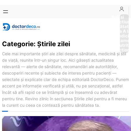
Sari
Skip
la
to
Boli si
Afectiun
conținut
content
Sănătat
de la A la
Medici
Tratame
Categorie:
Știrile zilei
Nutriti
Diction
Cele mai importante știri ale zilei despre sănătate, medicină și stil
de viață, reunite într-un singur loc. Aici găsești actualitatea
relevantă — alerte de sănătate, recomandări ale autorităților,
descoperiri recente și subiecte de interes pentru pacienți —
selectate și explicate clar de echipa editorială DoctorDeco. Punem
accent pe informație verificată și utilă, nu pe senzațional, astfel
încât să afli rapid ce se întâmplă și ce înseamnă cu adevărat
pentru tine. Revino zilnic în secțiunea Știrile zilei pentru a fi mereu
la curent cu ceea ce contează pentru sănătatea ta.