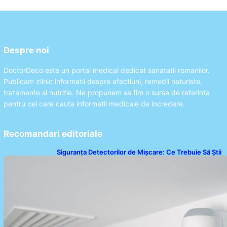
Despre noi
DoctorDeco este un portal medical dedicat sanatatii romanilor.
Publicam zilnic informatii despre afectiuni, remedii naturiste,
tratamente si nutritie. Ne propunem sa fim o sursa de referinta
pentru cei care cauta informatii medicale de incredere.
Recomandari editoriale
Siguranța Detectorilor de Mișcare: Ce Trebuie Să Știi
Despre Tehnologia de Securitate