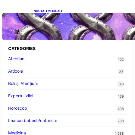
NOUTATI MEDICALE
Energia Banilor și a Norocului: Ce să Eviți pe
8 August pentru a Nu Bloca Fluxul
Prosperității
CATEGORIES
Afectiuni
102
Articole
22
Boli și Afecțiuni
346
Expertul zilei
139
Horoscop
498
Leacuri babesti/naturiste
266
Medicina
1.088