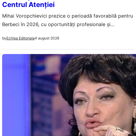
Centrul Atenției
Mihai Voropchievici prezice o perioadă favorabilă pentru
Berbeci în 2026, cu oportunități profesionale și
personale semnificative. Runa Sowilo joacă un rol cheie
4 august 2026
by
Echipa Editoriala
în aceste transformări.