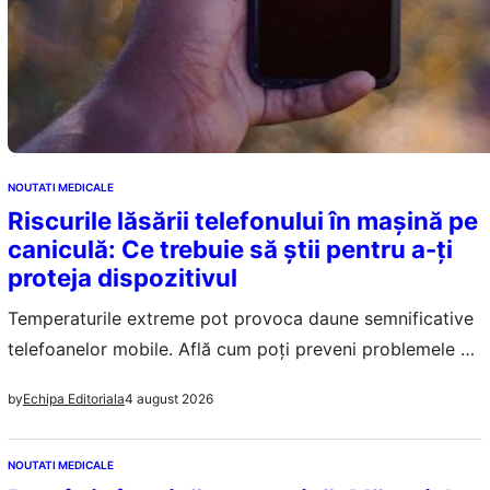
NOUTATI MEDICALE
Riscurile lăsării telefonului în mașină pe
caniculă: Ce trebuie să știi pentru a-ți
proteja dispozitivul
Temperaturile extreme pot provoca daune semnificative
telefoanelor mobile. Află cum poți preveni problemele și
ce măsuri trebuie să iei dacă telefonul s-a supraîncălzit.
4 august 2026
by
Echipa Editoriala
NOUTATI MEDICALE