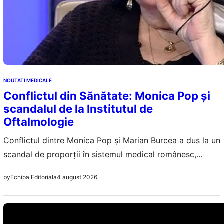
NOUTATI MEDICALE
Conflictul din Sănătate: Monica Pop și
scandalul de la Institutul de
Oftalmologie
Conflictul dintre Monica Pop și Marian Burcea a dus la un
scandal de proporții în sistemul medical românesc,
subliniind problemele de management și sănătate
4 august 2026
by
Echipa Editoriala
mintală.