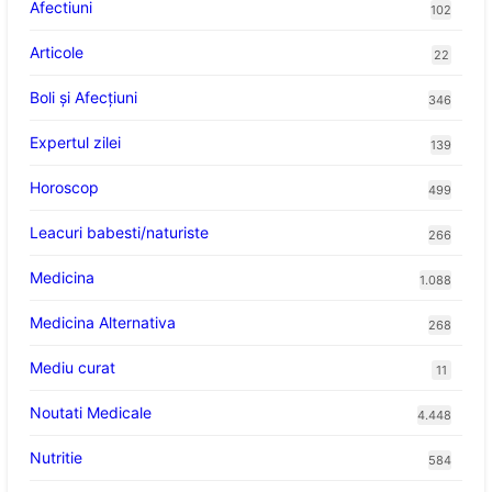
Afectiuni
102
Articole
22
Boli și Afecțiuni
346
Expertul zilei
139
Horoscop
499
Leacuri babesti/naturiste
266
Medicina
1.088
Medicina Alternativa
268
Mediu curat
11
Noutati Medicale
4.448
Nutritie
584