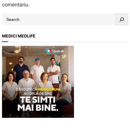
comentariu.
S
e
a
MEDICI MEDLIFE
r
c
h