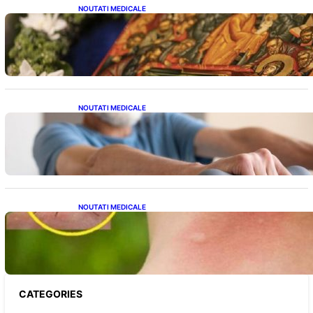
NOUTATI MEDICALE
Postul Adormirii Maicii Domnului: Tradiții,
Superstiții și Implicații Spiritualitate în 2026
NOUTATI MEDICALE
Îmbunătățirea sănătății cardiovasculare:
Patru exerciții simple pentru reducerea
tensiunii arteriale la domiciliu
NOUTATI MEDICALE
Cum bacteriile pielii influențează atracția
țânțarilor: O nouă viziune asupra alegerii
victimelor
CATEGORIES