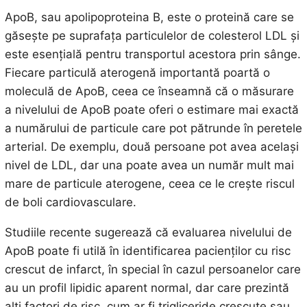
ApoB, sau apolipoproteina B, este o proteină care se
găsește pe suprafața particulelor de colesterol LDL și
este esențială pentru transportul acestora prin sânge.
Fiecare particulă aterogenă importantă poartă o
moleculă de ApoB, ceea ce înseamnă că o măsurare
a nivelului de ApoB poate oferi o estimare mai exactă
a numărului de particule care pot pătrunde în peretele
arterial. De exemplu, două persoane pot avea același
nivel de LDL, dar una poate avea un număr mult mai
mare de particule aterogene, ceea ce le crește riscul
de boli cardiovasculare.
Studiile recente sugerează că evaluarea nivelului de
ApoB poate fi utilă în identificarea pacienților cu risc
crescut de infarct, în special în cazul persoanelor care
au un profil lipidic aparent normal, dar care prezintă
alți factori de risc, cum ar fi trigliceride crescute sau