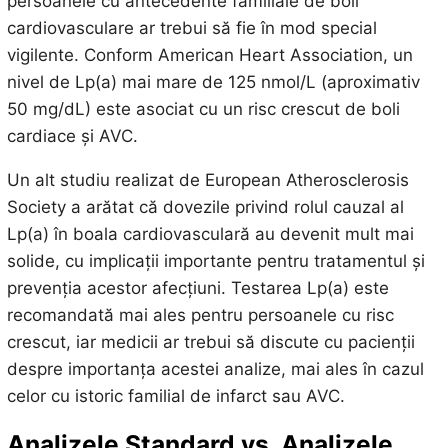
persoanele cu antecedente familiale de boli
cardiovasculare ar trebui să fie în mod special
vigilente. Conform American Heart Association, un
nivel de Lp(a) mai mare de 125 nmol/L (aproximativ
50 mg/dL) este asociat cu un risc crescut de boli
cardiace și AVC.
Un alt studiu realizat de European Atherosclerosis
Society a arătat că dovezile privind rolul cauzal al
Lp(a) în boala cardiovasculară au devenit mult mai
solide, cu implicații importante pentru tratamentul și
prevenția acestor afecțiuni. Testarea Lp(a) este
recomandată mai ales pentru persoanele cu risc
crescut, iar medicii ar trebui să discute cu pacienții
despre importanța acestei analize, mai ales în cazul
celor cu istoric familial de infarct sau AVC.
Analizele Standard vs. Analizele