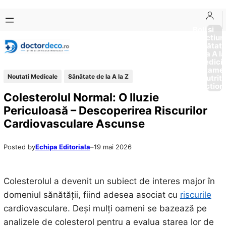
Sari
Skip
la
to
Boli si
Afectiun
conținut
content
Sănătat
de la A la
Medici
Tratame
Noutati Medicale
Sănătate de la A la Z
Nutriti
Diction
Colesterolul Normal: O Iluzie
Periculoasă – Descoperirea Riscurilor
Cardiovasculare Ascunse
Posted by
Echipa Editoriala
–
19 mai 2026
Colesterolul a devenit un subiect de interes major în
domeniul sănătății, fiind adesea asociat cu
riscurile
cardiovasculare. Deși mulți oameni se bazează pe
analizele de colesterol pentru a evalua starea lor de