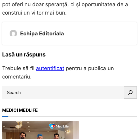
pot oferi nu doar speranță, ci și oportunitatea de a
construi un viitor mai bun.
Echipa Editoriala
Lasă un răspuns
Trebuie să fii
autentificat
pentru a publica un
comentariu.
S
e
a
MEDICI MEDLIFE
r
c
h