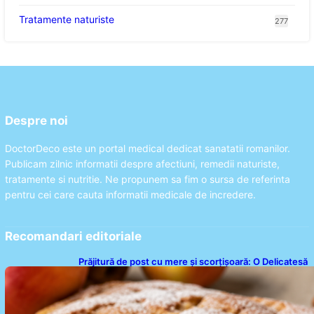
Tratamente naturiste
277
Despre noi
DoctorDeco este un portal medical dedicat sanatatii romanilor.
Publicam zilnic informatii despre afectiuni, remedii naturiste,
tratamente si nutritie. Ne propunem sa fim o sursa de referinta
pentru cei care cauta informatii medicale de incredere.
Recomandari editoriale
Prăjitură de post cu mere și scorțișoară: O Delicatesă
Dulce pentru Postul Adormirii Maicii Domnului