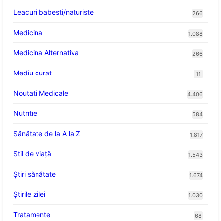
Leacuri babesti/naturiste
266
Medicina
1.088
Medicina Alternativa
266
Mediu curat
11
Noutati Medicale
4.406
Nutritie
584
Sănătate de la A la Z
1.817
Stil de viaţă
1.543
Ştiri sănătate
1.674
Știrile zilei
1.030
Tratamente
68