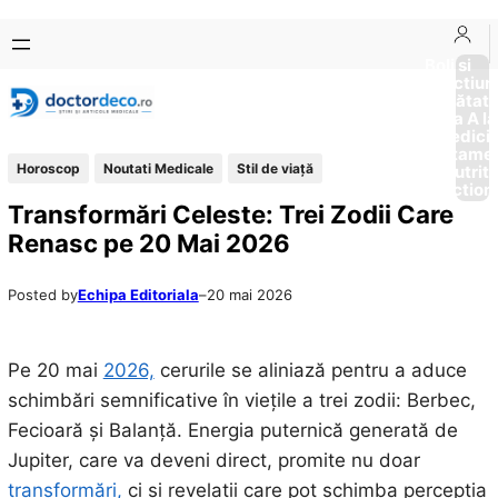
Sari
Skip
la
to
Boli si
Afectiun
conținut
content
Sănătat
de la A la
Medici
Tratame
Horoscop
Noutati Medicale
Stil de viaţă
Nutriti
Diction
Transformări Celeste: Trei Zodii Care
Renasc pe 20 Mai 2026
Posted by
Echipa Editoriala
–
20 mai 2026
Pe 20 mai
2026,
cerurile se aliniază pentru a aduce
schimbări semnificative în viețile a trei zodii: Berbec,
Fecioară și Balanță. Energia puternică generată de
Jupiter, care va deveni direct, promite nu doar
transformări,
ci și revelații care pot schimba percepția