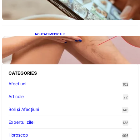
Avantaje, Provocări și Viitorul Tehnologiei
Energetice
NOUTATI MEDICALE
Varicele și Umflarea Picioarelor pe Caniculă:
Înțelegerea Simptomelor și Măsurilor de
Prevenție
CATEGORIES
Afectiuni
102
Articole
22
Boli și Afecțiuni
346
Expertul zilei
138
Horoscop
496