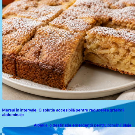
Mersul în intervale: O soluție accesibilă pentru reducerea grăsimii
abdominale
Albania, o destinație emergentă pentru români: plaje
spectaculoase, ape turcoaz și prețuri accesibile