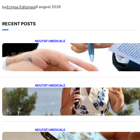
6 august 2026
by
Echipa Editoriala
RECENT POSTS
NOUTATI MEDICALE
Acordul României cu Banca Mondială: O
Analiză Detaliată a Împrumutului și
Condițiilor Impuse
NOUTATI MEDICALE
Nașterea prințesei Eugenie la Lisabona: O
alegere plină de semnificație pentru familia
regală britanică
NOUTATI MEDICALE
Revoluția Bateriilor pentru Telefoane: