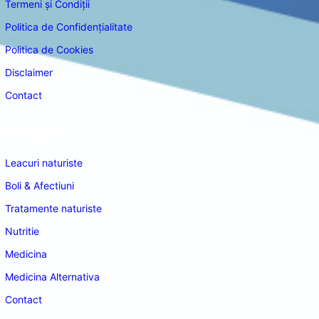
Termeni și Condiții
Politica de Confidențialitate
Politica de Cookies
Disclaimer
Contact
Navigare
Leacuri naturiste
Boli & Afectiuni
Tratamente naturiste
Nutritie
Medicina
Medicina Alternativa
Contact