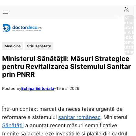
Sari
Skip
la
to
Boli si
Afectiun
conținut
content
Sănătat
de la A la
Medici
Tratame
Medicina
Ştiri sănătate
Nutriti
Diction
Ministerul Sănătății: Măsuri Strategice
pentru Revitalizarea Sistemului Sanitar
prin PNRR
Posted by
Echipa Editoriala
–
19 mai 2026
Într-un context marcat de necesitatea urgentă de
reformare a sistemului
sanitar românesc
, Ministerul
Sănătății
a anunțat recent măsuri semnificative
menite să accelereze investițiile și plățile din cadrul