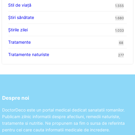
Stil de viaţă
1.555
Ştiri sănătate
1.680
Știrile zilei
1.033
Tratamente
68
Tratamente naturiste
277
Despre noi
DoctorDeco este un portal medical dedicat sanatatii romanilor.
Publicam zilnic informatii despre afectiuni, remedii naturiste,
tratamente si nutritie. Ne propunem sa fim o sursa de referinta
pentru cei care cauta informatii medicale de incredere.