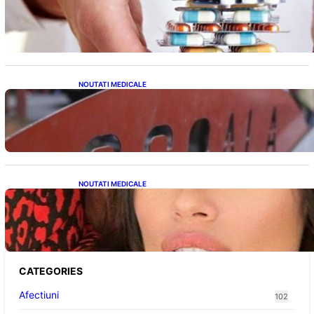
Digestive: Ce Înseamnă Suspendarea Colebil
și Panzcebil pentru Pacienți
NOUTATI MEDICALE
Reforma Educațională din Liceu: O
Schimbare Fundamentală pentru Generațiile
Viitoare
NOUTATI MEDICALE
Alina Pușcău și Lupta cu Metastaza: O
Poveste de Curaj și Inspirație
CATEGORIES
Afectiuni
102