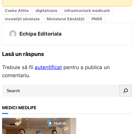
Cseke Attila
digitalizare
infrastructură medicală
investiții sănătate
Ministerul Sănătății
PNRR
Echipa Editoriala
Lasă un răspuns
Trebuie să fii
autentificat
pentru a publica un
comentariu.
S
e
a
MEDICI MEDLIFE
r
c
h