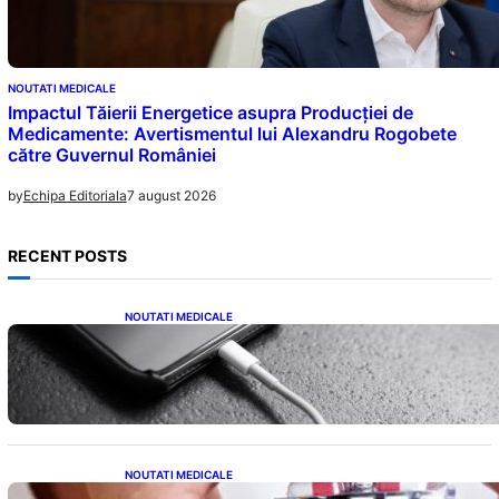
NOUTATI MEDICALE
Impactul Tăierii Energetice asupra Producției de
Medicamente: Avertismentul lui Alexandru Rogobete
către Guvernul României
7 august 2026
by
Echipa Editoriala
RECENT POSTS
NOUTATI MEDICALE
Încărcarea Telefonului Pe Timp de Noapte:
Mituri, Realități și Impact Asupra Bateriei
NOUTATI MEDICALE
Criza Medicamentelor pentru Tulburări