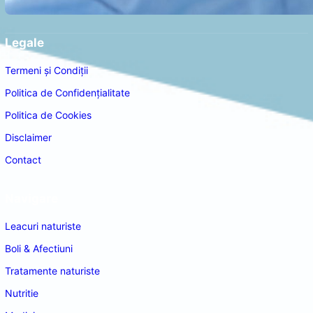
Legale
Termeni și Condiții
Politica de Confidențialitate
Politica de Cookies
Disclaimer
Contact
Navigare
Leacuri naturiste
Boli & Afectiuni
Tratamente naturiste
Nutritie