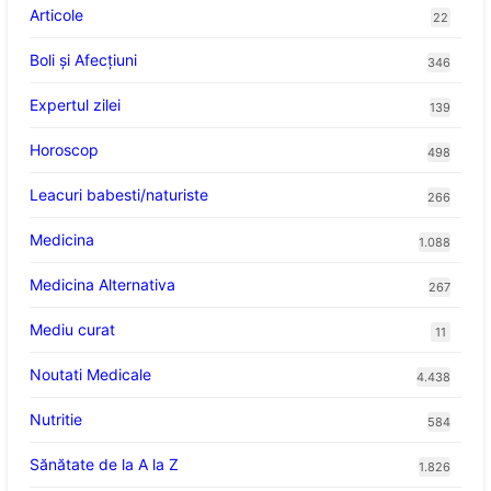
Articole
22
Boli și Afecțiuni
346
Expertul zilei
139
Horoscop
498
Leacuri babesti/naturiste
266
Medicina
1.088
Medicina Alternativa
267
Mediu curat
11
Noutati Medicale
4.438
Nutritie
584
Sănătate de la A la Z
1.826