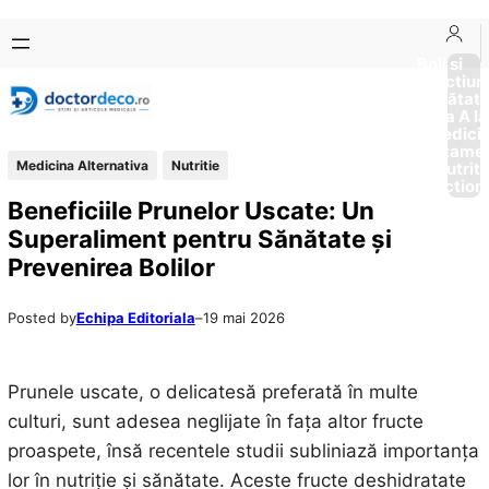
Sari
Skip
la
to
Boli si
Afectiun
conținut
content
Sănătat
de la A la
Medici
Tratame
Medicina Alternativa
Nutritie
Nutriti
Diction
Beneficiile Prunelor Uscate: Un
Superaliment pentru Sănătate și
Prevenirea Bolilor
Posted by
Echipa Editoriala
–
19 mai 2026
Prunele uscate, o delicatesă preferată în multe
culturi, sunt adesea neglijate în fața altor fructe
proaspete, însă recentele studii subliniază importanța
lor în nutriție și sănătate. Aceste fructe deshidratate