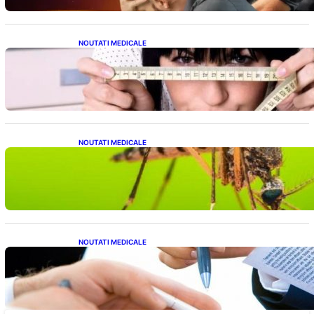
NOUTATI MEDICALE
Inovație Revoluționară în Tratamentul
Obezității: Gastroplastie Endoscopică fără
Bisturiu
NOUTATI MEDICALE
Virusul West Nile: O Amenințare Tot Mai
Aproape pentru România și Europa
NOUTATI MEDICALE
Acordul României cu Banca Mondială: O
Analiză Detaliată a Împrumutului și
Condițiilor Impuse