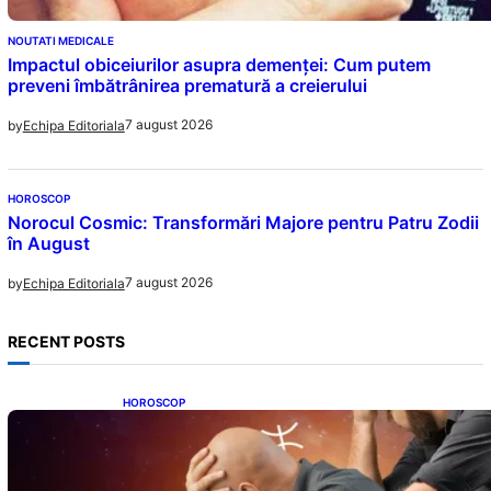
NOUTATI MEDICALE
Impactul obiceiurilor asupra demenței: Cum putem
preveni îmbătrânirea prematură a creierului
7 august 2026
by
Echipa Editoriala
HOROSCOP
Norocul Cosmic: Transformări Majore pentru Patru Zodii
în August
7 august 2026
by
Echipa Editoriala
RECENT POSTS
HOROSCOP
Mituri și Realități: Ce Spun Astrologii Despre
Sufletele Bătrâne și Lunile de Naștere