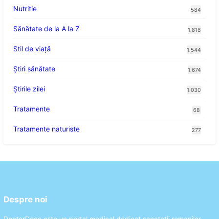
Nutritie
584
Sănătate de la A la Z
1.818
Stil de viaţă
1.544
Ştiri sănătate
1.674
Știrile zilei
1.030
Tratamente
68
Tratamente naturiste
277
Despre noi
DoctorDeco este un portal medical dedicat sanatatii romanilor.