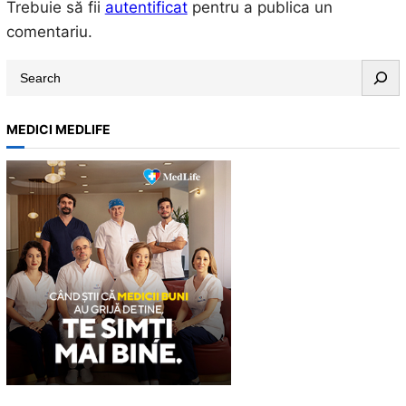
Trebuie să fii
autentificat
pentru a publica un
comentariu.
S
e
a
MEDICI MEDLIFE
r
c
h