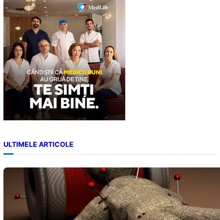
c
h
ULTIMELE ARTICOLE