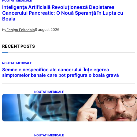
NOUTATI MEDICALE
Inteligența Artificială Revoluționează Depistarea
Cancerului Pancreatic: O Nouă Speranță în Lupta cu
Boala
8 august 2026
by
Echipa Editoriala
RECENT POSTS
NOUTATI MEDICALE
Semnele nespecifice ale cancerului: Înțelegerea
simptomelor banale care pot prefigura o boală gravă
NOUTATI MEDICALE
Inteligența dincolo de note: Semnele unui IQ
ridicat care nu țin de școală
NOUTATI MEDICALE