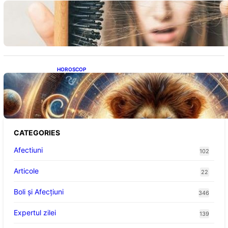
Semnele unei deficiențe de proteine:
Impactul asupra sănătății tale
HOROSCOP
Portalul Leului 8/8: Oportunități de
Abundență pentru Cinci Zodii în 2026
CATEGORIES
Afectiuni
102
Articole
22
Boli și Afecțiuni
346
Expertul zilei
139