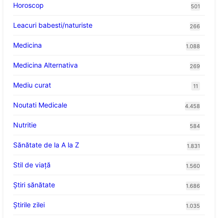
Horoscop
501
Leacuri babesti/naturiste
266
Medicina
1.088
Medicina Alternativa
269
Mediu curat
11
Noutati Medicale
4.458
Nutritie
584
Sănătate de la A la Z
1.831
Stil de viaţă
1.560
Ştiri sănătate
1.686
Știrile zilei
1.035