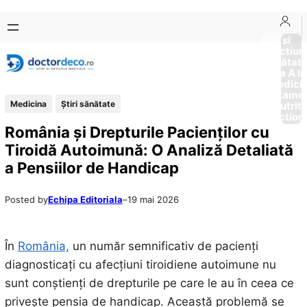
Sari
Skip
la
to
Boli si
Afectiun
conținut
content
Sănătat
de la A la
Medici
Tratame
Medicina
Ştiri sănătate
Nutriti
Diction
România și Drepturile Pacienților cu
Tiroidă Autoimună: O Analiză Detaliată
a Pensiilor de Handicap
Posted by
Echipa Editoriala
–
19 mai 2026
În
România,
un număr semnificativ de pacienți
diagnosticați cu afecțiuni tiroidiene autoimune nu
sunt conștienți de drepturile pe care le au în ceea ce
privește pensia de handicap. Această problemă se