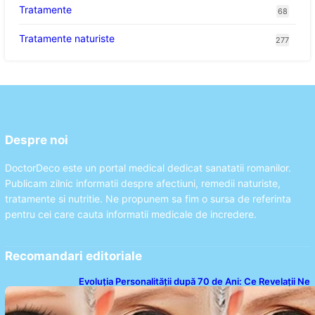
Tratamente
68
Tratamente naturiste
277
Despre noi
DoctorDeco este un portal medical dedicat sanatatii romanilor.
Publicam zilnic informatii despre afectiuni, remedii naturiste,
tratamente si nutritie. Ne propunem sa fim o sursa de referinta
pentru cei care cauta informatii medicale de incredere.
Recomandari editoriale
Evoluția Personalității după 70 de Ani: Ce Revelații Ne
Oferă Studiile Psihologice