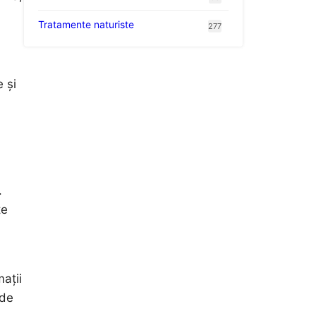
Tratamente naturiste
277
.
 și
.
te
mații
 de