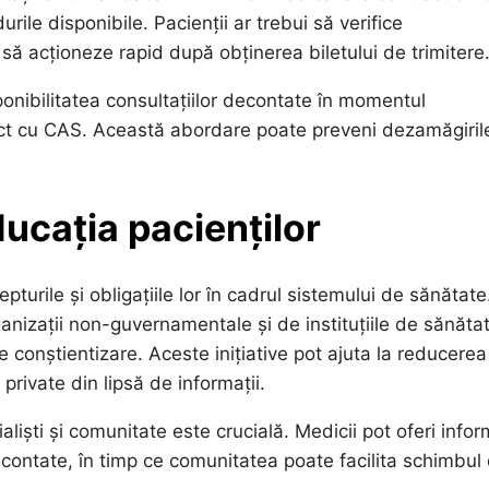
rile disponibile. Pacienții ar trebui să verifice
i să acționeze rapid după obținerea biletului de trimitere
ponibilitatea consultațiilor decontate în momentul
ct cu CAS. Această abordare poate preveni dezamăgirile
ducația pacienților
pturile și obligațiile lor în cadrul sistemului de sănătate
nizații non-guvernamentale și de instituțiile de sănăta
e conștientizare. Aceste inițiative pot ajuta la reducerea
private din lipsă de informații.
aliști și comunitate este crucială. Medicii pot oferi infor
econtate, în timp ce comunitatea poate facilita schimbul