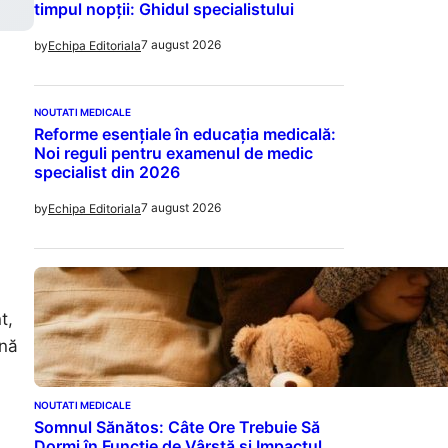
timpul nopții: Ghidul specialistului
7 august 2026
by
Echipa Editoriala
NOUTATI MEDICALE
Reforme esențiale în educația medicală:
Noi reguli pentru examenul de medic
specialist din 2026
7 august 2026
by
Echipa Editoriala
t,
ină
NOUTATI MEDICALE
Somnul Sănătos: Câte Ore Trebuie Să
Dormi în Funcție de Vârstă și Impactul