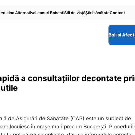
edicina Alternativa
Leacuri Babesti
Stil de viaţă
Ştiri sănătate
Contact
Boli si Afect
pidă a consultațiilor decontate pr
utile
lă de Asigurări de Sănătate (CAS) este un subiect de
 care locuiesc în orașe mari precum București. Proceduril
tuite pot părea complicate, dar, cu informațiile corecte,