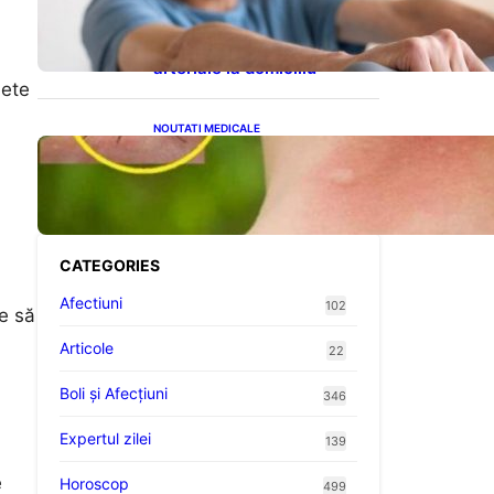
cardiovasculare: Patru
exerciții simple pentru
reducerea tensiunii
arteriale la domiciliu
lete
NOUTATI MEDICALE
Cum bacteriile pielii
influențează atracția
țânțarilor: O nouă viziune
asupra alegerii victimelor
CATEGORIES
Afectiuni
102
ie să
Articole
22
Boli și Afecțiuni
346
Expertul zilei
139
e
Horoscop
499