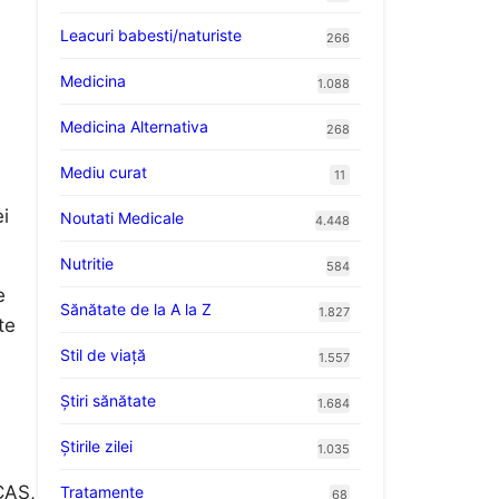
Leacuri babesti/naturiste
266
Medicina
1.088
Medicina Alternativa
268
Mediu curat
11
i
Noutati Medicale
4.448
Nutritie
584
e
Sănătate de la A la Z
1.827
te
Stil de viaţă
1.557
Ştiri sănătate
1.684
Știrile zilei
1.035
 CAS,
Tratamente
68