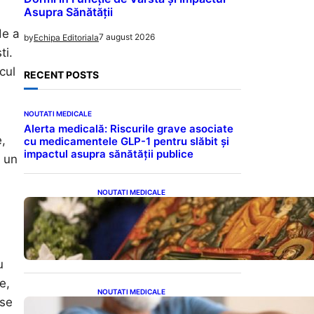
Asupra Sănătății
de a
7 august 2026
by
Echipa Editoriala
ti.
cul
RECENT POSTS
NOUTATI MEDICALE
Alerta medicală: Riscurile grave asociate
e,
cu medicamentele GLP-1 pentru slăbit și
impactul asupra sănătății publice
a un
NOUTATI MEDICALE
Postul Adormirii Maicii
Domnului: Tradiții,
Superstiții și Implicații
Spiritualitate în 2026
u
e,
NOUTATI MEDICALE
 se
Îmbunătățirea sănătății