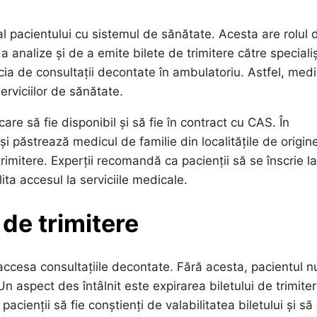
al pacientului cu sistemul de sănătate. Acesta are rolul 
analize și de a emite bilete de trimitere către specialiș
icia de consultații decontate în ambulatoriu. Astfel, medi
erviciilor de sănătate.
re să fie disponibil și să fie în contract cu CAS. În
și păstrează medicul de familie din localitățile de origin
rimitere. Experții recomandă ca pacienții să se înscrie l
ita accesul la serviciile medicale.
 de trimitere
accesa consultațiile decontate. Fără acesta, pacientul n
n aspect des întâlnit este expirarea biletului de trimiter
cienții să fie conștienți de valabilitatea biletului și să