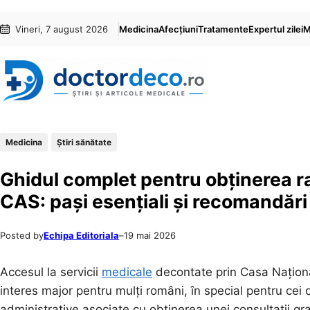
Sari
Skip
Vineri, 7 august 2026
Medicina
Afecțiuni
Tratamente
Expertul zilei
M
la
to
conținut
content
Medicina
Ştiri sănătate
Ghidul complet pentru obținerea ra
CAS: pași esențiali și recomandări 
Posted by
Echipa Editoriala
–
19 mai 2026
Accesul la servicii
medicale
decontate prin Casa Naționa
interes major pentru mulți români, în special pentru cei
administrative asociate cu obținerea unei consultații gra