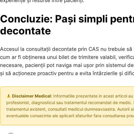
experiențe și resurse între pacienți.
Concluzie: Pași simpli pent
decontate
Accesul la consultații decontate prin CAS nu trebuie să f
cum ar fi obținerea unui bilet de trimitere valabil, verif
necesare, pacienții pot naviga mai ușor prin sistemul de
și să acționeze proactiv pentru a evita întârzierile și dif
Disclaimer Medical:
Informatiile prezentate in acest articol au
profesionist, diagnosticul sau tratamentul recomandat de medic. I
tratamentul existent, consultati medicul dumneavoastra. Autorii s
eventualele consecinte ale aplicarii sfaturilor fara consultarea prea