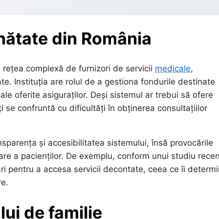
nătate din România
rețea complexă de furnizori de servicii
medicale
,
. Instituția are rolul de a gestiona fondurile destinate
le oferite asiguraților. Deși sistemul ar trebui să ofere
i se confruntă cu dificultăți în obținerea consultațiilor
ansparența și accesibilitatea sistemului, însă provocările
mare a pacienților. De exemplu, conform unui studiu recen
ri pentru a accesa servicii decontate, ceea ce îi determ
re.
ui de familie