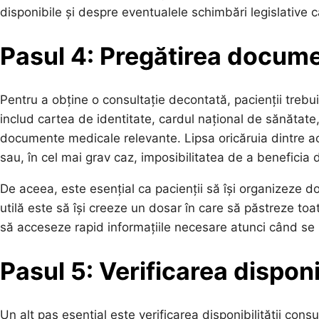
disponibile și despre eventualele schimbări legislative c
Pasul 4: Pregătirea docum
Pentru a obține o consultație decontată, pacienții tre
includ cartea de identitate, cardul național de sănătate, 
documente medicale relevante. Lipsa oricăruia dintre 
sau, în cel mai grav caz, imposibilitatea de a beneficia 
De aceea, este esențial ca pacienții să își organizeze d
utilă este să își creeze un dosar în care să păstreze t
să acceseze rapid informațiile necesare atunci când se 
Pasul 5: Verificarea disponib
Un alt pas esențial este verificarea disponibilității cons