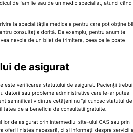
icul de familie sau de un medic specialist, atunci când
ivire la specialitățile medicale pentru care pot obține bi
pentru consultația dorită. De exemplu, pentru anumite
 avea nevoie de un bilet de trimitere, ceea ce le poate
lui de asigurat
e este verificarea statutului de asigurat. Pacienții trebu
 au datorii sau probleme administrative care le-ar putea
nt semnificativ dintre cetățeni nu își cunosc statutul de
litatea de a beneficia de consultații gratuite.
l lor de asigurat prin intermediul site-ului CAS sau prin
 oferi liniștea necesară, ci și informații despre serviciil