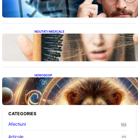
NOUTATI MEDICALE
Semnele unei deficiențe de proteine:
Impactul asupra sănătății tale
HOROSCOP
Portalul Leului 8/8: Oportunități de
Abundență pentru Cinci Zodii în 2026
CATEGORIES
Afectiuni
102
Articole
22