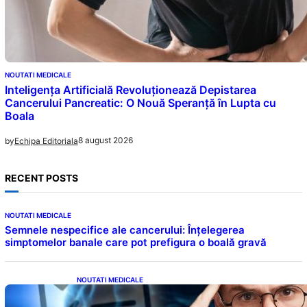
NOUTATI MEDICALE
Inteligența Artificială Revoluționează Depistarea
Cancerului Pancreatic: O Nouă Speranță în Lupta cu
Boala
8 august 2026
by
Echipa Editoriala
RECENT POSTS
NOUTATI MEDICALE
Semnele nespecifice ale cancerului: Înțelegerea
simptomelor banale care pot prefigura o boală gravă
NOUTATI MEDICALE
Inteligența dincolo de note: Semnele unui IQ
ridicat care nu țin de școală