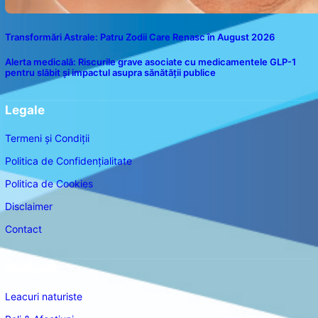
Transformări Astrale: Patru Zodii Care Renasc în August 2026
Alerta medicală: Riscurile grave asociate cu medicamentele GLP-1
pentru slăbit și impactul asupra sănătății publice
Legale
Termeni și Condiții
Politica de Confidențialitate
Politica de Cookies
Disclaimer
Contact
Navigare
Leacuri naturiste