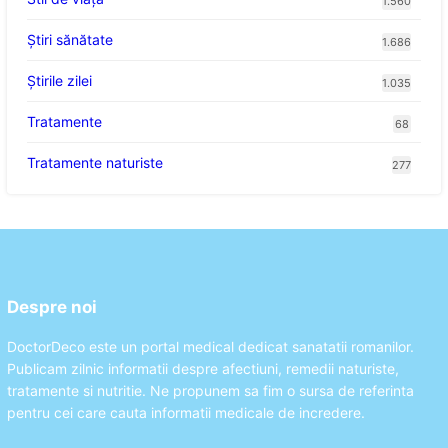
1.560
Ştiri sănătate
1.686
Știrile zilei
1.035
Tratamente
68
Tratamente naturiste
277
Despre noi
DoctorDeco este un portal medical dedicat sanatatii romanilor.
Publicam zilnic informatii despre afectiuni, remedii naturiste,
tratamente si nutritie. Ne propunem sa fim o sursa de referinta
pentru cei care cauta informatii medicale de incredere.