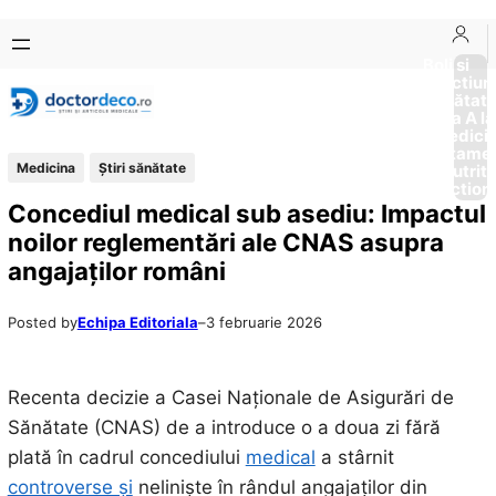
Sari
Skip
la
to
Boli si
Afectiun
conținut
content
Sănătat
de la A la
Medici
Tratame
Medicina
Ştiri sănătate
Nutriti
Diction
Concediul medical sub asediu: Impactul
noilor reglementări ale CNAS asupra
angajaților români
Posted by
Echipa Editoriala
–
3 februarie 2026
Recenta decizie a Casei Naționale de Asigurări de
Sănătate (CNAS) de a introduce o a doua zi fără
plată în cadrul concediului
medical
a stârnit
controverse și
neliniște în rândul angajaților din