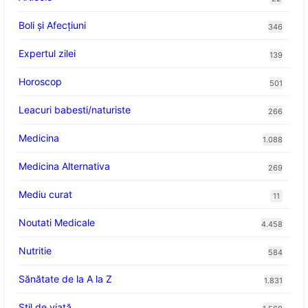
Boli și Afecțiuni
346
Expertul zilei
139
Horoscop
501
Leacuri babesti/naturiste
266
Medicina
1.088
Medicina Alternativa
269
Mediu curat
11
Noutati Medicale
4.458
Nutritie
584
Sănătate de la A la Z
1.831
Stil de viaţă