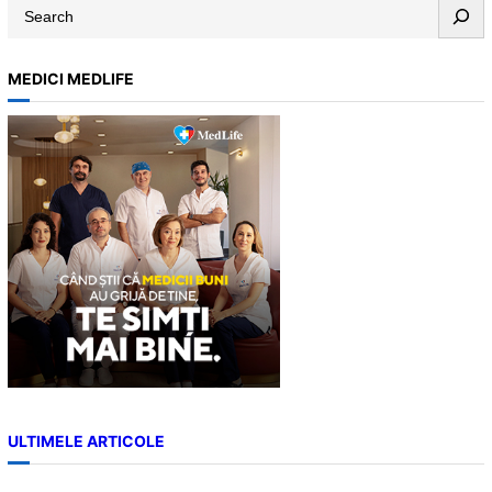
S
e
a
MEDICI MEDLIFE
r
c
h
ULTIMELE ARTICOLE