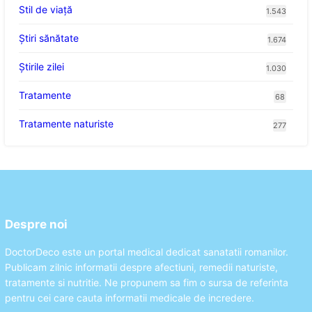
Stil de viaţă
1.543
Ştiri sănătate
1.674
Știrile zilei
1.030
Tratamente
68
Tratamente naturiste
277
Despre noi
DoctorDeco este un portal medical dedicat sanatatii romanilor.
Publicam zilnic informatii despre afectiuni, remedii naturiste,
tratamente si nutritie. Ne propunem sa fim o sursa de referinta
pentru cei care cauta informatii medicale de incredere.