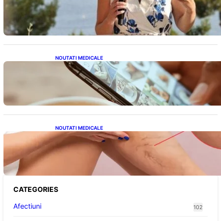
alegere plină de semnificație pentru familia
regală britanică
NOUTATI MEDICALE
Revoluția Bateriilor pentru Telefoane:
Avantaje, Provocări și Viitorul Tehnologiei
Energetice
NOUTATI MEDICALE
Varicele și Umflarea Picioarelor pe Caniculă:
Înțelegerea Simptomelor și Măsurilor de
Prevenție
CATEGORIES
Afectiuni
102