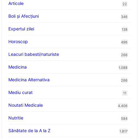
Articole
22
Boli și Afecțiuni
346
Expertul zilei
138
Horoscop
496
Leacuri babesti/naturiste
266
Medicina
1.088
Medicina Alternativa
266
Mediu curat
11
Noutati Medicale
4.406
Nutritie
584
Sănătate de la A la Z
1.817