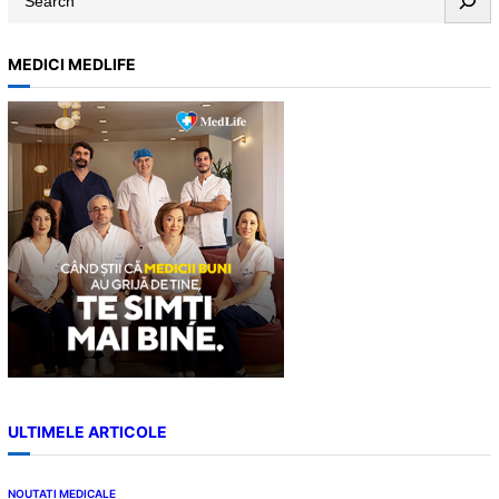
e
a
MEDICI MEDLIFE
r
c
h
ULTIMELE ARTICOLE
NOUTATI MEDICALE