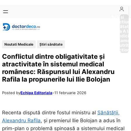
Sari
Skip
la
to
Boli si
Afectiun
conținut
content
Sănătat
de la A la
Medici
Tratame
Noutati Medicale
Ştiri sănătate
Nutriti
Diction
Conflictul dintre obligativitate și
atractivitate în sistemul medical
românesc: Răspunsul lui Alexandru
Rafila la propunerile lui Ilie Bolojan
Posted by
Echipa Editoriala
–
11 februarie 2026
Recenta dispută dintre fostul ministru al
Sănătății,
Alexandru Rafila
, și premierul Ilie Bolojan a adus în
prim-plan o problemă spinoasă a sistemului medical