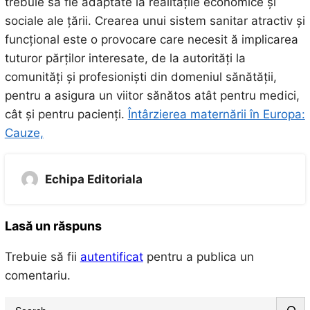
trebuie să fie adaptate la realitățile economice și
sociale ale țării. Crearea unui sistem sanitar atractiv și
funcțional este o provocare care necesit ă implicarea
tuturor părților interesate, de la autorități la
comunități și profesioniști din domeniul sănătății,
pentru a asigura un viitor sănătos atât pentru medici,
cât și pentru pacienți.
Întârzierea maternării în Europa:
Cauze,
Echipa Editoriala
Lasă un răspuns
Trebuie să fii
autentificat
pentru a publica un
comentariu.
S