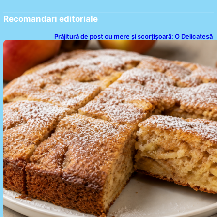
Recomandari editoriale
Prăjitură de post cu mere și scorțișoară: O Delicatesă
Dulce pentru Postul Adormirii Maicii Domnului