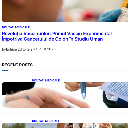
NOUTATI MEDICALE
Revoluția Vaccinurilor: Primul Vaccin Experimental
Împotriva Cancerului de Colon în Studiu Uman
6 august 2026
by
Echipa Editoriala
RECENT POSTS
NOUTATI MEDICALE
Acordul României cu Banca Mondială: O
Analiză Detaliată a Împrumutului și
Condițiilor Impuse
NOUTATI MEDICALE
Nașterea prințesei Eugenie la Lisabona: O