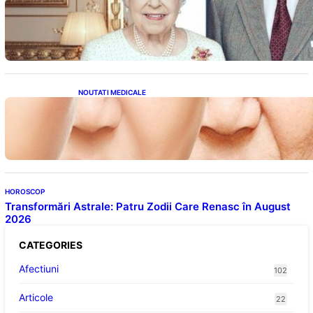
Longevitatea în Rândul Celebrităților: Lecții
din Viața Prințului Philip și a Altora care Au
Fost Pe Punctul de a Împlini 100 de Ani
NOUTATI MEDICALE
Evoluția Personalității după 70 de Ani: Ce
Revelații Ne Oferă Studiile Psihologice
HOROSCOP
Transformări Astrale: Patru Zodii Care Renasc în August
2026
CATEGORIES
Afectiuni
102
Articole
22