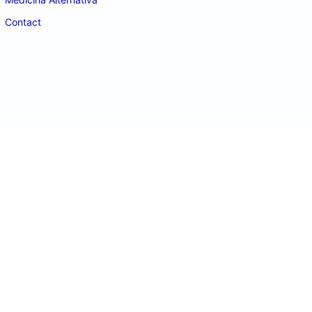
Contact
doctordeco.ro
©2026. All Rights Reserved.