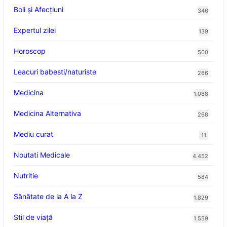
Boli și Afecțiuni
346
Expertul zilei
139
Horoscop
500
Leacuri babesti/naturiste
266
Medicina
1.088
Medicina Alternativa
268
Mediu curat
11
Noutati Medicale
4.452
Nutritie
584
Sănătate de la A la Z
1.829
Stil de viaţă
1.559