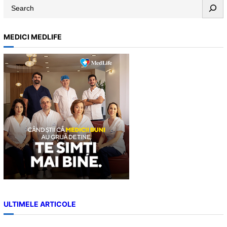
S
e
a
MEDICI MEDLIFE
r
c
h
ULTIMELE ARTICOLE