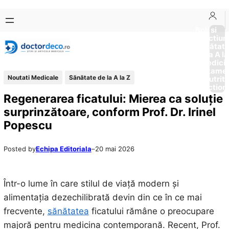
Sari
Skip
la
to
Boli si
Afectiun
conținut
content
Sănătat
de la A la
Medici
Tratame
Noutati Medicale
Sănătate de la A la Z
Nutriti
Diction
Regenerarea ficatului: Mierea ca soluție
surprinzătoare, conform Prof. Dr. Irinel
Popescu
Posted by
Echipa Editoriala
–
20 mai 2026
Într-o lume în care stilul de viață modern și
alimentația dezechilibrată devin din ce în ce mai
frecvente,
sănătatea
ficatului rămâne o preocupare
majoră pentru medicina contemporană. Recent, Prof.