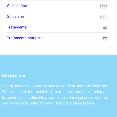
Ştiri sănătate
1.684
Știrile zilei
1.035
Tratamente
68
Tratamente naturiste
277
Despre noi
DoctorDeco este un portal medical dedicat sanatatii romanilor.
Publicam zilnic informatii despre afectiuni, remedii naturiste,
tratamente si nutritie. Ne propunem sa fim o sursa de referinta
pentru cei care cauta informatii medicale de incredere.