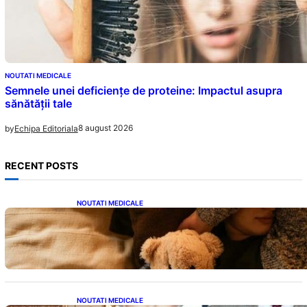
NOUTATI MEDICALE
Semnele unei deficiențe de proteine: Impactul asupra
sănătății tale
8 august 2026
by
Echipa Editoriala
RECENT POSTS
NOUTATI MEDICALE
Somnul Sănătos: Câte Ore Trebuie Să Dormi
în Funcție de Vârstă și Impactul Asupra
Sănătății
NOUTATI MEDICALE