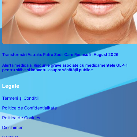
Transformări Astrale: Patru Zodii Care Renasc în August 2026
Alerta medicală: Riscurile grave asociate cu medicamentele GLP-1
pentru slăbit și impactul asupra sănătății publice
Legale
Termeni și Condiții
Politica de Confidențialitate
Politica de Cookies
Disclaimer