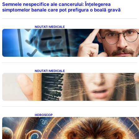
Semnele nespecifice ale cancerului: Înțelegerea
simptomelor banale care pot prefigura o boală gravă
NOUTATI MEDICALE
Inteligența dincolo de note: Semnele unui IQ
ridicat care nu țin de școală
NOUTATI MEDICALE
Semnele unei deficiențe de proteine:
Impactul asupra sănătății tale
HOROSCOP
Portalul Leului 8/8: Oportunități de
Abundență pentru Cinci Zodii în 2026