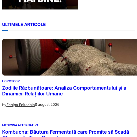
ULTIMELE ARTICOLE
HOROSCOP
Zodiile Răzbunătoare: Analiza Comportamentului și a
Dinamicii Relațiilor Umane
8 august 2026
by
Echipa Editoriala
MEDICINA ALTERNATIVA
Kombucha: Băutura Fermentată care Promite să Scadă