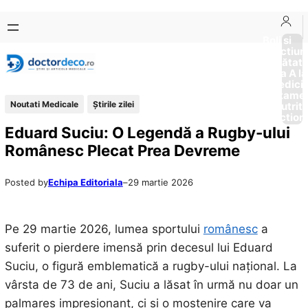
Sari
Skip
la
to
Boli si
Afectiun
conținut
content
Sănătat
de la A la
Medici
Tratame
Noutati Medicale
Știrile zilei
Nutriti
Diction
Eduard Suciu: O Legendă a Rugby-ului
Românesc Plecat Prea Devreme
Posted by
Echipa Editoriala
–
29 martie 2026
Pe 29 martie 2026, lumea sportului
românesc
a
suferit o pierdere imensă prin decesul lui Eduard
Suciu, o figură emblematică a rugby-ului național. La
vârsta de 73 de ani, Suciu a lăsat în urmă nu doar un
palmares impresionant, ci și o moștenire care va