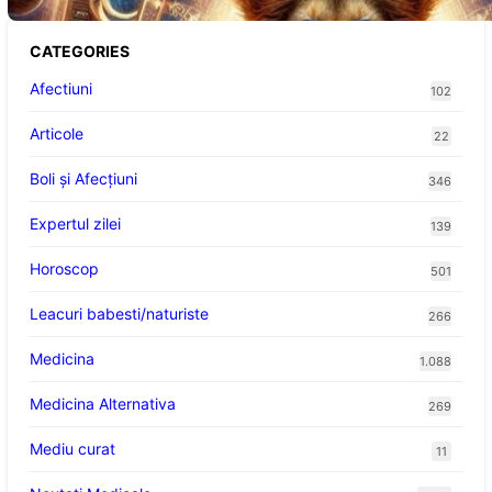
CATEGORIES
Afectiuni
102
Articole
22
Boli și Afecțiuni
346
Expertul zilei
139
Horoscop
501
Leacuri babesti/naturiste
266
Medicina
1.088
Medicina Alternativa
269
Mediu curat
11