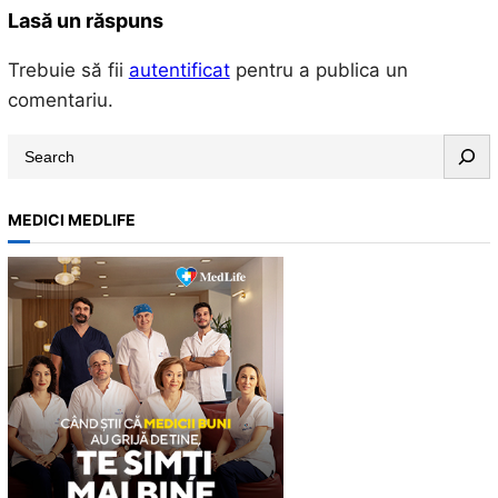
Lasă un răspuns
Trebuie să fii
autentificat
pentru a publica un
comentariu.
S
e
a
MEDICI MEDLIFE
r
c
h