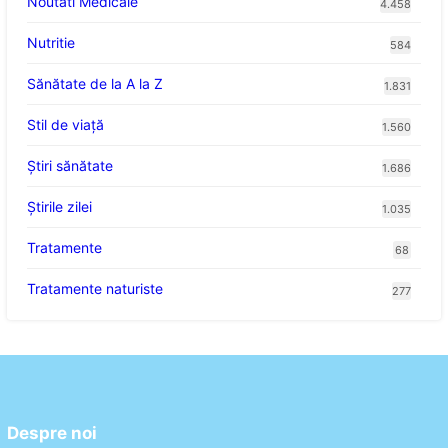
Noutati Medicale
4.458
Nutritie
584
Sănătate de la A la Z
1.831
Stil de viaţă
1.560
Ştiri sănătate
1.686
Știrile zilei
1.035
Tratamente
68
Tratamente naturiste
277
Despre noi