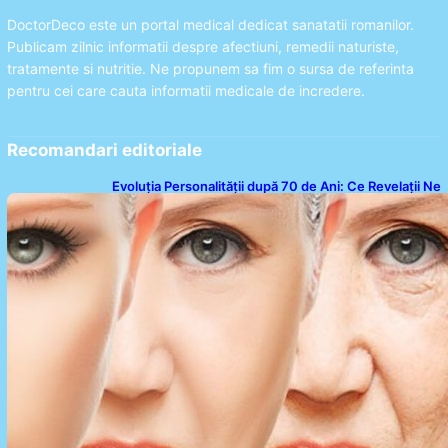
DoctorDeco este un portal medical dedicat sanatatii romanilor.
Publicam zilnic informatii despre afectiuni, remedii naturiste,
tratamente si nutritie. Ne propunem sa fim o sursa de referinta
pentru cei care cauta informatii medicale de incredere.
Recomandari editoriale
Evoluția Personalității după 70 de Ani: Ce Revelații Ne
Oferă Studiile Psihologice