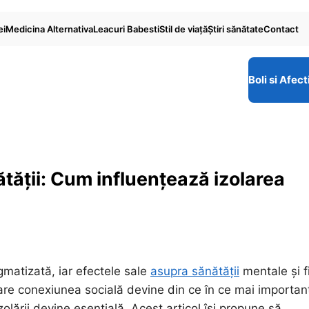
ei
Medicina Alternativa
Leacuri Babesti
Stil de viaţă
Ştiri sănătate
Contact
Boli si Afect
ătății: Cum influențează izolarea
matizată, iar efectele sale
asupra sănătății
mentale și f
are conexiunea socială devine din ce în ce mai importan
olării devine esențială. Acest articol își propune să