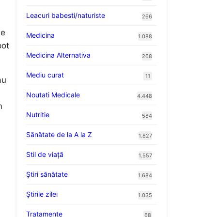
Leacuri babesti/naturiste
266
le
Medicina
1.088
pot
Medicina Alternativa
268
Mediu curat
11
au
Noutati Medicale
4.448
n
Nutritie
584
Sănătate de la A la Z
1.827
Stil de viaţă
1.557
Ştiri sănătate
1.684
Știrile zilei
1.035
Tratamente
68