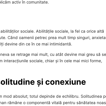
licăm activ în comunitate.
ităților sociale. Abilitățile sociale, la fel ca orice altă
nute. Când oamenii petrec prea mult timp singuri, anxiet
lți devine din ce în ce mai intimidantă.
cineva se retrage mai mult, cu atât devine mai greu să s
 interacțiunile sociale, chiar și în cele mai mici forme,
solitudine și conexiune
u în mod absolut; totul depinde de echilibru. Solitudinea 
 uman rămâne o componentă vitală pentru sănătatea noas