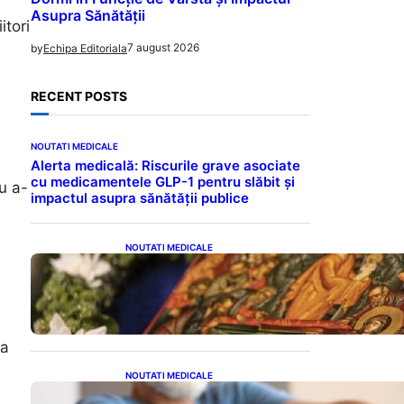
Asupra Sănătății
itori
7 august 2026
by
Echipa Editoriala
RECENT POSTS
NOUTATI MEDICALE
Alerta medicală: Riscurile grave asociate
cu medicamentele GLP-1 pentru slăbit și
u a-
impactul asupra sănătății publice
NOUTATI MEDICALE
Postul Adormirii Maicii
Domnului: Tradiții,
Superstiții și Implicații
Spiritualitate în 2026
la
NOUTATI MEDICALE
Îmbunătățirea sănătății