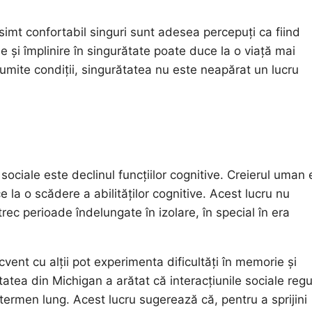
 simt confortabil singuri sunt adesea percepuți ca fiind
ie și împlinire în singurătate poate duce la o viață mai
umite condiții, singurătatea nu este neapărat un lucru
 sociale este declinul funcțiilor cognitive. Creierul uman 
ce la o scădere a abilităților cognitive. Acest lucru nu
trec perioade îndelungate în izolare, în special în era
vent cu alții pot experimenta dificultăți în memorie și
atea din Michigan a arătat că interacțiunile sociale regu
termen lung. Acest lucru sugerează că, pentru a sprijini