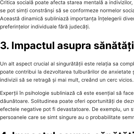
Critica socială poate afecta starea mentală a indivizilor
se pot simți constrânși să se conformeze normelor socia
Această dinamică subliniază importanța înțelegerii diver
preferințelor individuale fără judecăți.
3. Impactul asupra sănătăț
Un alt aspect crucial al singurătății este relația sa com
poate contribui la dezvoltarea tulburărilor de anxietate ș
indivizii să se retragă și mai mult, creând un cerc vicios.
Experții în psihologie subliniază că este esențial să face
dăunătoare. Solitudinea poate oferi oportunități de dez
efectele negative pot fi devastatoare. De exemplu, un s
persoanele care se simt singure au o probabilitate semn