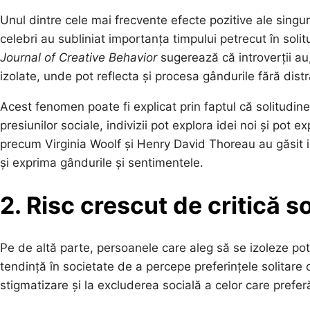
Unul dintre cele mai frecvente efecte pozitive ale singurăt
celebri au subliniat importanța timpului petrecut în solit
Journal of Creative Behavior
sugerează că introverții au
izolate, unde pot reflecta și procesa gândurile fără distr
Acest fenomen poate fi explicat prin faptul că solitudine
presiunilor sociale, indivizii pot explora idei noi și pot
precum Virginia Woolf și Henry David Thoreau au găsit ins
și exprima gândurile și sentimentele.
2. Risc crescut de critică s
Pe de altă parte, persoanele care aleg să se izoleze pot 
tendință în societate de a percepe preferințele solitar
stigmatizare și la excluderea socială a celor care preferă