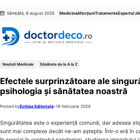
Sari
Skip
Sâmbătă, 8 august 2026
Medicina
Afecțiuni
Tratamente
Expertul zil
la
to
conținut
content
Noutati Medicale
Sănătate de la A la Z
Efectele surprinzătoare ale singur
psihologia și sănătatea noastră
Posted by
Echipa Editoriala
–
19 februarie 2026
Singurătatea este o experiență comună, dar adesea stig
sunt mai complexe decât ne-am aștepta. Într-o eră în c
în special în contextul pandemiei, studierea impactului iz