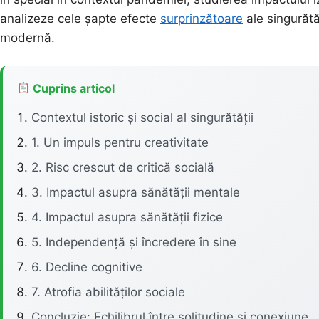
analizeze cele șapte efecte
surprinzătoare
ale singurătă
modernă.
Cuprins articol
Contextul istoric și social al singurătății
1. Un impuls pentru creativitate
2. Risc crescut de critică socială
3. Impactul asupra sănătății mentale
4. Impactul asupra sănătății fizice
5. Independență și încredere în sine
6. Decline cognitive
7. Atrofia abilităților sociale
Concluzie: Echilibrul între solitudine și conexiune