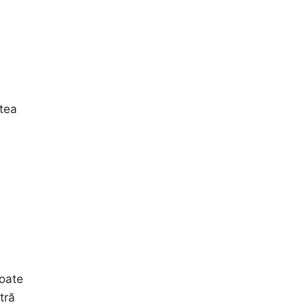
atea
e
poate
tră