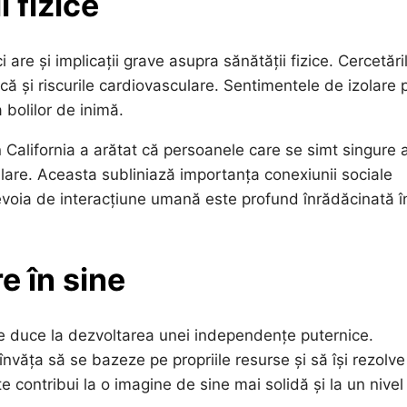
 fizice
are și implicații grave asupra sănătății fizice. Cercetări
că și riscurile cardiovasculare. Sentimentele de izolare 
a bolilor de inimă.
n California a arătat că persoanele care se simt singure 
lare. Aceasta subliniază importanța conexiunii sociale
nevoia de interacțiune umană este profund înrădăcinată î
e în sine
ate duce la dezvoltarea unei independențe puternice.
nvăța să se bazeze pe propriile resurse și să își rezolve
 contribui la o imagine de sine mai solidă și la un nivel