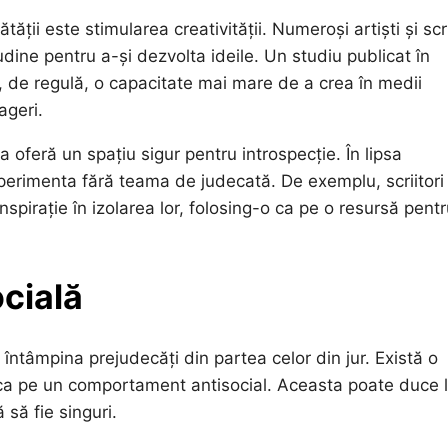
ății este stimularea creativității. Numeroși artiști și scri
udine pentru a-și dezvolta ideile. Un studiu publicat în
, de regulă, o capacitate mai mare de a crea în medii
ageri.
a oferă un spațiu sigur pentru introspecție. În lipsa
 experimenta fără teama de judecată. De exemplu, scriitori
pirație în izolarea lor, folosing-o ca pe o resursă pentr
ocială
întâmpina prejudecăți din partea celor din jur. Există o
e ca pe un comportament antisocial. Aceasta poate duce 
 să fie singuri.