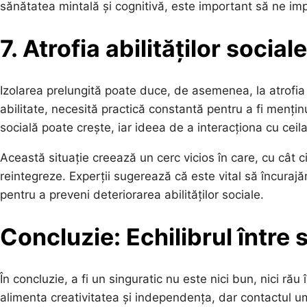
sănătatea mintală și cognitivă, este important să ne imp
7. Atrofia abilităților sociale
Izolarea prelungită poate duce, de asemenea, la atrofia abil
abilitate, necesită practică constantă pentru a fi menți
socială poate crește, iar ideea de a interacționa cu ceila
Această situație creează un cerc vicios în care, cu cât 
reintegreze. Experții sugerează că este vital să încurajăm
pentru a preveni deteriorarea abilităților sociale.
Concluzie: Echilibrul între 
În concluzie, a fi un singuratic nu este nici bun, nici ră
alimenta creativitatea și independența, dar contactul