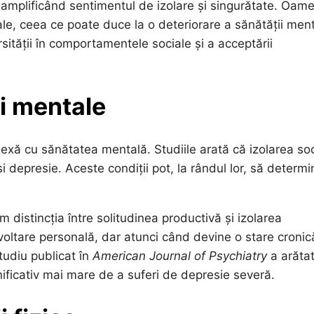
, amplificând sentimentul de izolare și singurătate. Oame
le, ceea ce poate duce la o deteriorare a sănătății ment
sității în comportamentele sociale și a acceptării
ii mentale
plexă cu sănătatea mentală. Studiile arată că izolarea so
i depresie. Aceste condiții pot, la rândul lor, să determi
m distincția între solitudinea productivă și izolarea
voltare personală, dar atunci când devine o stare cronic
tudiu publicat în
American Journal of Psychiatry
a arătat
ificativ mai mare de a suferi de depresie severă.