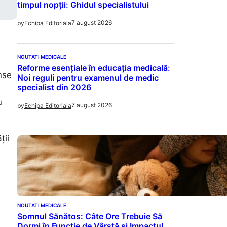
timpul nopții: Ghidul specialistului
7 august 2026
by
Echipa Editoriala
NOUTATI MEDICALE
Reforme esențiale în educația medicală:
ânse
Noi reguli pentru examenul de medic
specialist din 2026
u
7 august 2026
by
Echipa Editoriala
ții
NOUTATI MEDICALE
Somnul Sănătos: Câte Ore Trebuie Să
Dormi în Funcție de Vârstă și Impactul