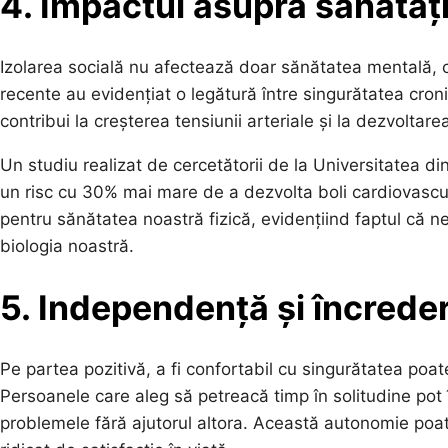
4. Impactul asupra sănătății
Izolarea socială nu afectează doar sănătatea mentală, ci 
recente au evidențiat o legătură între singurătatea croni
contribui la creșterea tensiunii arteriale și la dezvoltare
Un studiu realizat de cercetătorii de la Universitatea di
un risc cu 30% mai mare de a dezvolta boli cardiovascu
pentru sănătatea noastră fizică, evidențiind faptul că 
biologia noastră.
5. Independență și încreder
Pe partea pozitivă, a fi confortabil cu singurătatea po
Persoanele care aleg să petreacă timp în solitudine pot î
problemele fără ajutorul altora. Această autonomie poate