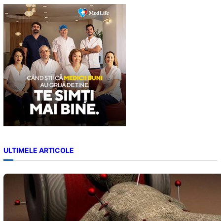
c
h
ULTIMELE ARTICOLE