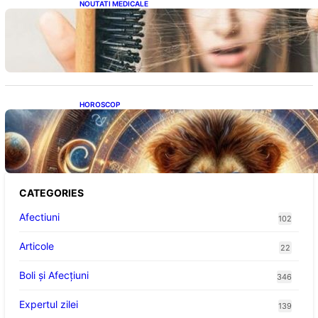
NOUTATI MEDICALE
Semnele unei deficiențe de proteine:
Impactul asupra sănătății tale
HOROSCOP
Portalul Leului 8/8: Oportunități de
Abundență pentru Cinci Zodii în 2026
CATEGORIES
Afectiuni
102
Articole
22
Boli și Afecțiuni
346
Expertul zilei
139