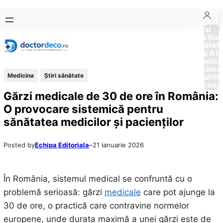
Sari
Skip
la
to
Boli si
Afectiun
conținut
content
Sănătat
de la A la
Medici
Tratame
Medicina
Ştiri sănătate
Nutriti
Diction
Gărzi medicale de 30 de ore în România:
O provocare sistemică pentru
sănătatea medicilor și pacienților
Posted by
Echipa Editoriala
–
21 ianuarie 2026
În România, sistemul medical se confruntă cu o
problemă serioasă: gărzi
medicale
care pot ajunge la
30 de ore, o practică care contravine normelor
europene, unde durata maximă a unei gărzi este de