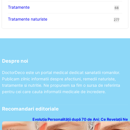
Tratamente
68
Tratamente naturiste
277
Despre noi
DoctorDeco este un portal medical dedicat sanatatii romanilor.
Publicam zilnic informatii despre afectiuni, remedii naturiste,
tratamente si nutritie. Ne propunem sa fim o sursa de referinta
pentru cei care cauta informatii medicale de incredere.
Recomandari editoriale
Evoluția Personalității după 70 de Ani: Ce Revelații Ne
Oferă Studiile Psihologice