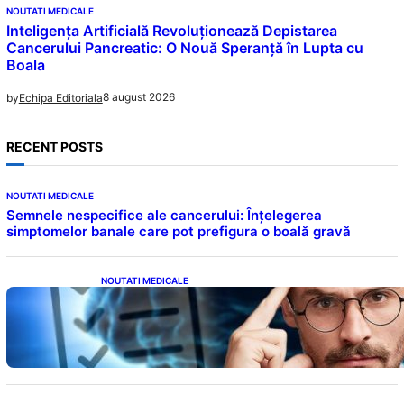
NOUTATI MEDICALE
Inteligența Artificială Revoluționează Depistarea
Cancerului Pancreatic: O Nouă Speranță în Lupta cu
Boala
8 august 2026
by
Echipa Editoriala
RECENT POSTS
NOUTATI MEDICALE
Semnele nespecifice ale cancerului: Înțelegerea
simptomelor banale care pot prefigura o boală gravă
NOUTATI MEDICALE
Inteligența dincolo de note: Semnele unui IQ
ridicat care nu țin de școală