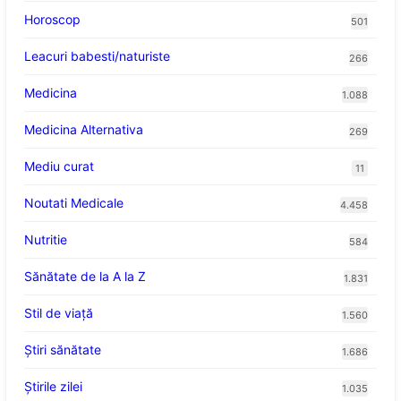
Horoscop
501
Leacuri babesti/naturiste
266
Medicina
1.088
Medicina Alternativa
269
Mediu curat
11
Noutati Medicale
4.458
Nutritie
584
Sănătate de la A la Z
1.831
Stil de viaţă
1.560
Ştiri sănătate
1.686
Știrile zilei
1.035