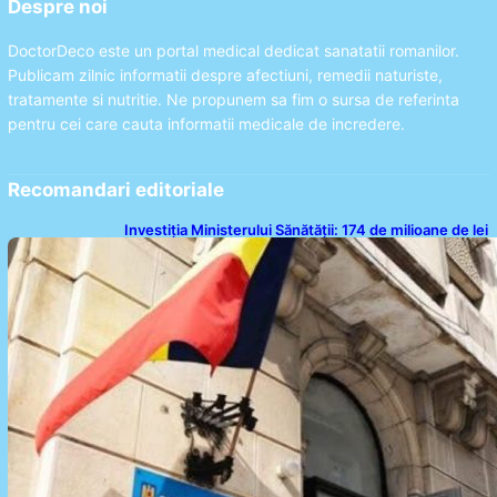
Despre noi
DoctorDeco este un portal medical dedicat sanatatii romanilor.
Publicam zilnic informatii despre afectiuni, remedii naturiste,
tratamente si nutritie. Ne propunem sa fim o sursa de referinta
pentru cei care cauta informatii medicale de incredere.
Recomandari editoriale
Investiția Ministerului Sănătății: 174 de milioane de lei
pentru modernizarea sistemului sanitar din România