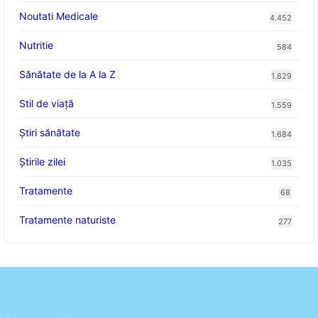
Noutati Medicale
4.452
Nutritie
584
Sănătate de la A la Z
1.829
Stil de viaţă
1.559
Ştiri sănătate
1.684
Știrile zilei
1.035
Tratamente
68
Tratamente naturiste
277