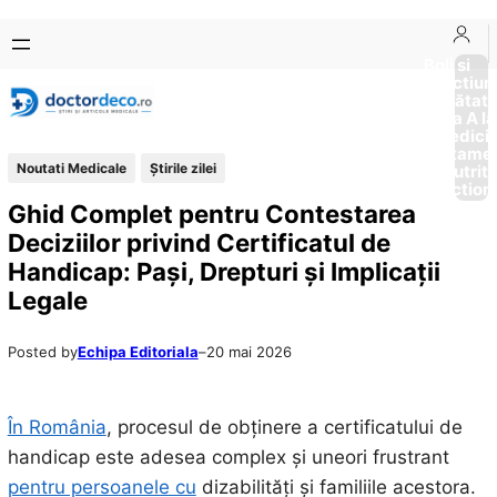
Sari
Skip
la
to
Boli si
Afectiun
conținut
content
Sănătat
de la A la
Medici
Tratame
Noutati Medicale
Știrile zilei
Nutriti
Diction
Ghid Complet pentru Contestarea
Deciziilor privind Certificatul de
Handicap: Pași, Drepturi și Implicații
Legale
Posted by
Echipa Editoriala
–
20 mai 2026
În România
, procesul de obținere a certificatului de
handicap este adesea complex și uneori frustrant
pentru persoanele cu
dizabilități și familiile acestora.