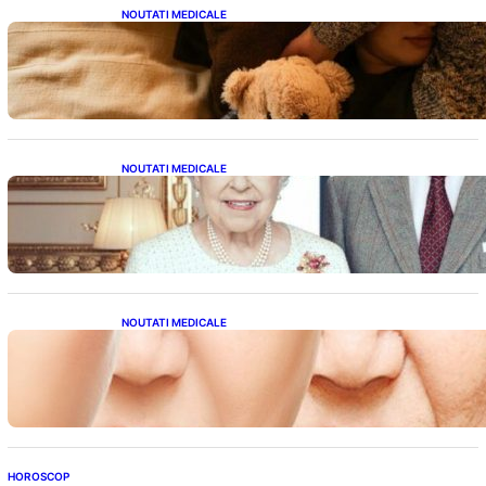
NOUTATI MEDICALE
Somnul Sănătos: Câte Ore Trebuie Să Dormi
în Funcție de Vârstă și Impactul Asupra
Sănătății
NOUTATI MEDICALE
Longevitatea în Rândul Celebrităților: Lecții
din Viața Prințului Philip și a Altora care Au
Fost Pe Punctul de a Împlini 100 de Ani
NOUTATI MEDICALE
Evoluția Personalității după 70 de Ani: Ce
Revelații Ne Oferă Studiile Psihologice
HOROSCOP