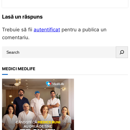
Lasă un răspuns
Trebuie să fii
autentificat
pentru a publica un
comentariu.
S
e
a
MEDICI MEDLIFE
r
c
h