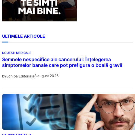
ULTIMELE ARTICOLE
NOUTATI MEDICALE
Semnele nespecifice ale cancerului: Înțelegerea
simptomelor banale care pot prefigura o boală gravă
8 august 2026
by
Echipa Editoriala