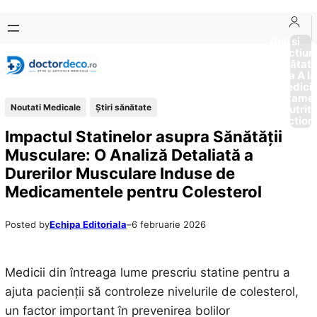
Sari
Skip
la
to
Boli si
Afectiun
conținut
content
Sănătat
de la A la
Medici
Tratame
Noutati Medicale
Ştiri sănătate
Nutriti
Diction
Impactul Statinelor asupra Sănătății
Musculare: O Analiză Detaliată a
Durerilor Musculare Induse de
Medicamentele pentru Colesterol
Posted by
Echipa Editoriala
–
6 februarie 2026
Medicii din întreaga lume prescriu statine pentru a
ajuta pacienții să controleze nivelurile de colesterol,
un factor important în prevenirea bolilor