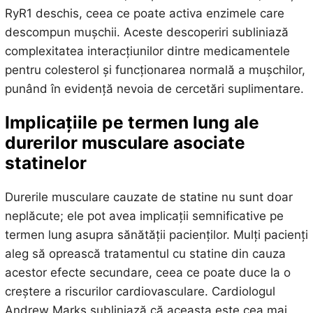
RyR1 deschis, ceea ce poate activa enzimele care
descompun mușchii. Aceste descoperiri subliniază
complexitatea interacțiunilor dintre medicamentele
pentru colesterol și funcționarea normală a mușchilor,
punând în evidență nevoia de cercetări suplimentare.
Implicațiile pe termen lung ale
durerilor musculare asociate
statinelor
Durerile musculare cauzate de statine nu sunt doar
neplăcute; ele pot avea implicații semnificative pe
termen lung asupra sănătății pacienților. Mulți pacienți
aleg să oprească tratamentul cu statine din cauza
acestor efecte secundare, ceea ce poate duce la o
creștere a riscurilor cardiovasculare. Cardiologul
Andrew Marks subliniază că aceasta este cea mai