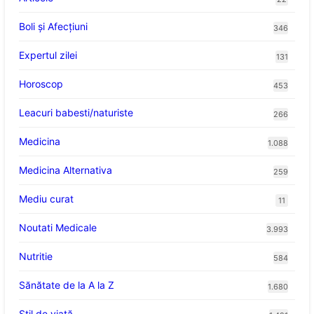
Boli și Afecțiuni
346
Expertul zilei
131
Horoscop
453
Leacuri babesti/naturiste
266
Medicina
1.088
Medicina Alternativa
259
Mediu curat
11
Noutati Medicale
3.993
Nutritie
584
Sănătate de la A la Z
1.680
Stil de viaţă