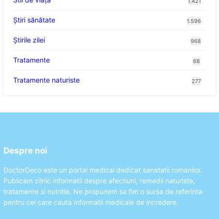
1.421
Ştiri sănătate
1.596
Știrile zilei
968
Tratamente
68
Tratamente naturiste
277
Despre noi
DoctorDeco este un portal medical dedicat sanatatii romanilor.
Publicam zilnic informatii despre afectiuni, remedii naturiste,
tratamente si nutritie. Ne propunem sa fim o sursa de referinta
pentru cei care cauta informatii medicale de incredere.