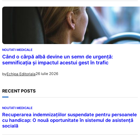
NOUTATI MEDICALE
Când o cârpă albă devine un semn de urgență:
semnificația și impactul acestui gest în trafic
26 iulie 2026
by
Echipa Editoriala
RECENT POSTS
NOUTATI MEDICALE
Recuperarea indemnizațiilor suspendate pentru persoanele
cu handicap: O nouă oportunitate în sistemul de asistență
socială