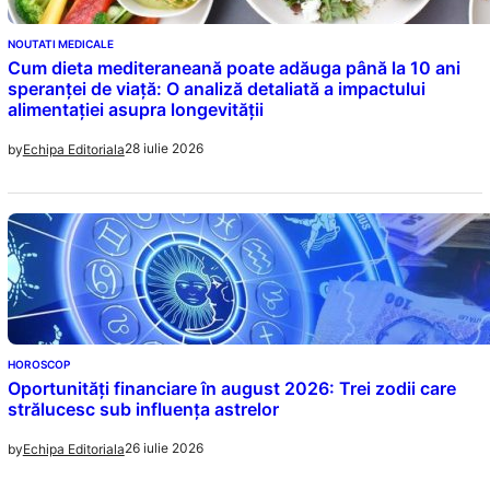
NOUTATI MEDICALE
Cum dieta mediteraneană poate adăuga până la 10 ani
speranței de viață: O analiză detaliată a impactului
alimentației asupra longevității
28 iulie 2026
by
Echipa Editoriala
HOROSCOP
Oportunități financiare în august 2026: Trei zodii care
strălucesc sub influența astrelor
26 iulie 2026
by
Echipa Editoriala