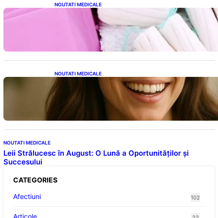
NOUTATI MEDICALE
Tampoanele menstruale: O analiză profundă
a riscurilor legate de metale toxice
NOUTATI MEDICALE
Ceaiul – Băutura care protejează inima:
Descoperiri recente despre beneficiile
consumului zilnic
NOUTATI MEDICALE
Leii Strălucesc în August: O Lună a Oportunităților și
Succesului
CATEGORIES
Afectiuni
102
Articole
22