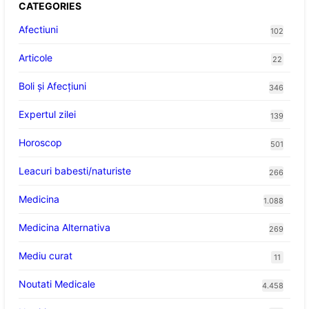
CATEGORIES
Afectiuni
102
Articole
22
Boli și Afecțiuni
346
Expertul zilei
139
Horoscop
501
Leacuri babesti/naturiste
266
Medicina
1.088
Medicina Alternativa
269
Mediu curat
11
Noutati Medicale
4.458