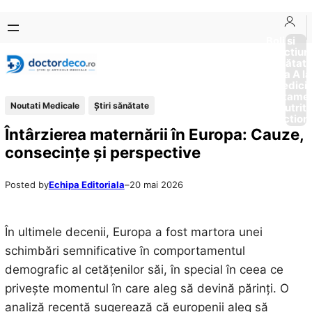
Sari
Skip
la
to
Boli si
Afectiun
conținut
content
Sănătat
de la A la
Medici
Tratame
Noutati Medicale
Ştiri sănătate
Nutriti
Diction
Întârzierea maternării în Europa: Cauze,
consecințe și perspective
Posted by
Echipa Editoriala
–
20 mai 2026
În ultimele decenii, Europa a fost martora unei
schimbări semnificative în comportamentul
demografic al cetățenilor săi, în special în ceea ce
privește momentul în care aleg să devină părinți. O
analiză recentă sugerează că europenii aleg să