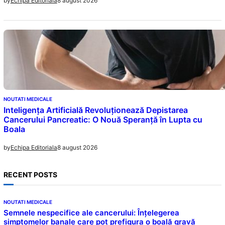
8 august 2026
by
Echipa Editoriala
NOUTATI MEDICALE
Inteligența Artificială Revoluționează Depistarea
Cancerului Pancreatic: O Nouă Speranță în Lupta cu
Boala
8 august 2026
by
Echipa Editoriala
RECENT POSTS
NOUTATI MEDICALE
Semnele nespecifice ale cancerului: Înțelegerea
simptomelor banale care pot prefigura o boală gravă