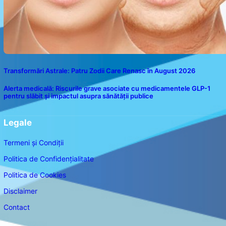
Transformări Astrale: Patru Zodii Care Renasc în August 2026
Alerta medicală: Riscurile grave asociate cu medicamentele GLP-1
pentru slăbit și impactul asupra sănătății publice
Legale
Termeni și Condiții
Politica de Confidențialitate
Politica de Cookies
Disclaimer
Contact