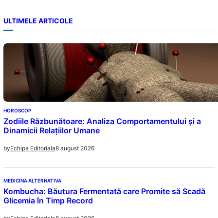
ULTIMELE ARTICOLE
HOROSCOP
Zodiile Răzbunătoare: Analiza Comportamentului și a
Dinamicii Relațiilor Umane
8 august 2026
by
Echipa Editoriala
MEDICINA ALTERNATIVA
Kombucha: Băutura Fermentată care Promite să Scadă
Glicemia în Timp Record