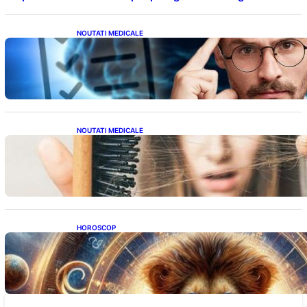
NOUTATI MEDICALE
Inteligența dincolo de note: Semnele unui IQ
ridicat care nu țin de școală
NOUTATI MEDICALE
Semnele unei deficiențe de proteine:
Impactul asupra sănătății tale
HOROSCOP
Portalul Leului 8/8: Oportunități de
Abundență pentru Cinci Zodii în 2026