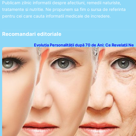
Publicam zilnic informatii despre afectiuni, remedii naturiste,
tratamente si nutritie. Ne propunem sa fim o sursa de referinta
pentru cei care cauta informatii medicale de incredere.
Recomandari editoriale
Evoluția Personalității după 70 de Ani: Ce Revelații Ne
Oferă Studiile Psihologice