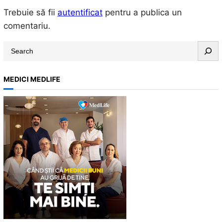
Trebuie să fii
autentificat
pentru a publica un
comentariu.
S
e
a
MEDICI MEDLIFE
r
c
h