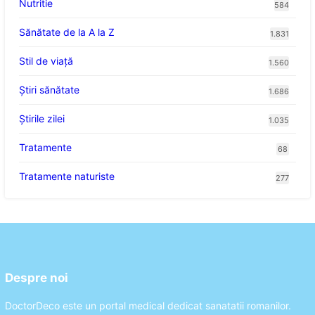
Nutritie
584
Sănătate de la A la Z
1.831
Stil de viaţă
1.560
Ştiri sănătate
1.686
Știrile zilei
1.035
Tratamente
68
Tratamente naturiste
277
Despre noi
DoctorDeco este un portal medical dedicat sanatatii romanilor.