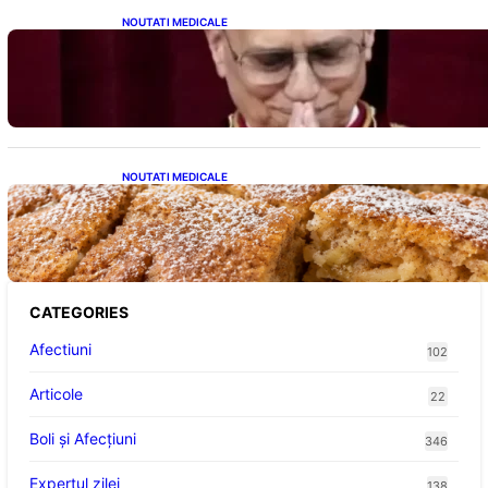
NOUTATI MEDICALE
Descoperiri Revoluționare: Originile Papei
Leon al XIV-lea și Legăturile Sale Cu Cuba
NOUTATI MEDICALE
Prăjitură de post cu mere și scorțișoară: O
Delicatesă Dulce pentru Postul Adormirii
Maicii Domnului
CATEGORIES
Afectiuni
102
Articole
22
Boli și Afecțiuni
346
Expertul zilei
138