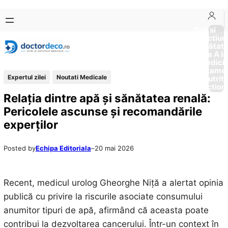
Sari
Skip
la
to
Boli si
Afectiun
conținut
content
Sănătat
de la A la
Medici
Tratame
Expertul zilei
Noutati Medicale
Nutriti
Diction
Relația dintre apă și sănătatea renală:
Pericolele ascunse și recomandările
experților
Posted by
Echipa Editoriala
–
20 mai 2026
Recent, medicul urolog Gheorghe Niță a alertat opinia
publică cu privire la riscurile asociate consumului
anumitor tipuri de apă, afirmând că aceasta poate
contribui la dezvoltarea cancerului. Într-un context în