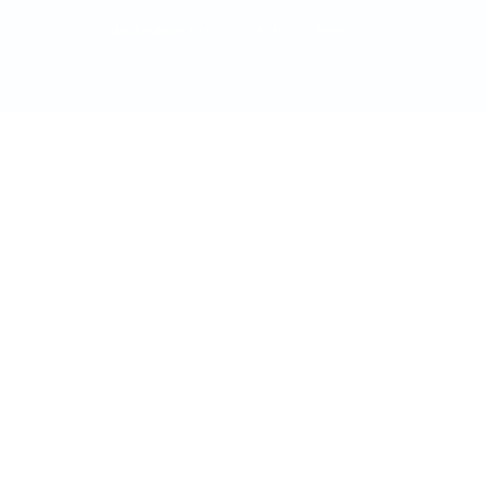
doctordeco.ro
©2026. All Rights Reserved.