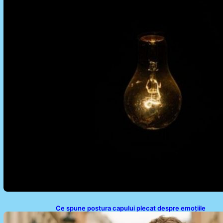
Ce spune postura capului plecat despre emoțiile
noastre: analiza unui obicei comun