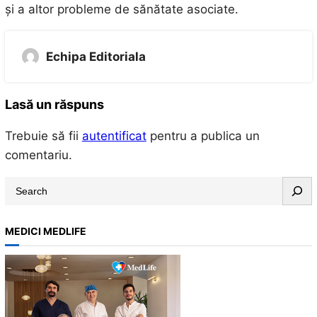
și a altor probleme de sănătate asociate.
Echipa Editoriala
Lasă un răspuns
Trebuie să fii
autentificat
pentru a publica un
comentariu.
S
e
a
MEDICI MEDLIFE
r
c
h