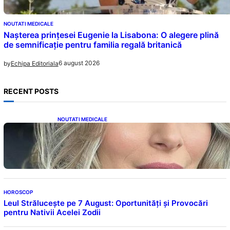
NOUTATI MEDICALE
Nașterea prințesei Eugenie la Lisabona: O alegere plină
de semnificație pentru familia regală britanică
6 august 2026
by
Echipa Editoriala
RECENT POSTS
NOUTATI MEDICALE
Laura Cosoi și Povestea Maternității: O
Călătorie Plină de Dragoste și Provocări
HOROSCOP
Leul Strălucește pe 7 August: Oportunități și Provocări
pentru Nativii Acelei Zodii