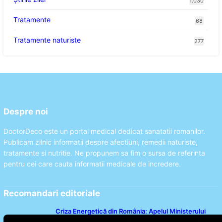
1.030
Tratamente
68
Tratamente naturiste
277
Despre noi
DoctorDeco este un portal medical dedicat sanatatii romanilor.
Publicam zilnic informatii despre afectiuni, remedii naturiste,
tratamente si nutritie. Ne propunem sa fim o sursa de referinta
pentru cei care cauta informatii medicale de incredere.
Recomandari editoriale
Criza Energetică din România: Apelul Ministerului
Energiei și Impactul Asupra Cetățenilor