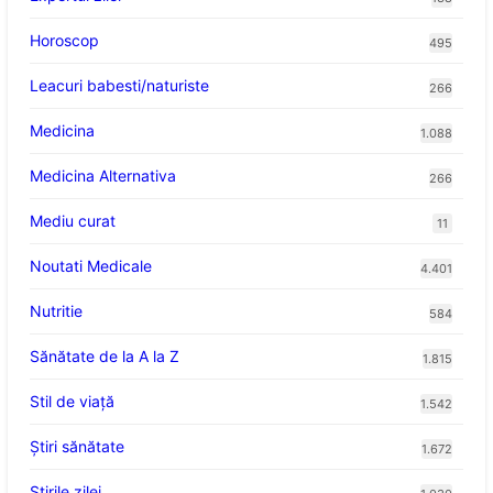
Horoscop
495
Leacuri babesti/naturiste
266
Medicina
1.088
Medicina Alternativa
266
Mediu curat
11
Noutati Medicale
4.401
Nutritie
584
Sănătate de la A la Z
1.815
Stil de viaţă
1.542
Ştiri sănătate
1.672
Știrile zilei