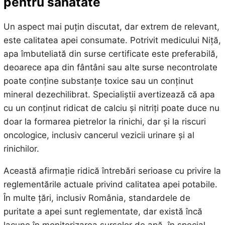
pentru sănătate
Un aspect mai puțin discutat, dar extrem de relevant,
este calitatea apei consumate. Potrivit medicului Niță,
apa îmbuteliată din surse certificate este preferabilă,
deoarece apa din fântâni sau alte surse necontrolate
poate conține substanțe toxice sau un conținut
mineral dezechilibrat. Specialiștii avertizează că apa
cu un conținut ridicat de calciu și nitriți poate duce nu
doar la formarea pietrelor la rinichi, dar și la riscuri
oncologice, inclusiv cancerul vezicii urinare și al
rinichilor.
Această afirmație ridică întrebări serioase cu privire la
reglementările actuale privind calitatea apei potabile.
În multe țări, inclusiv România, standardele de
puritate a apei sunt reglementate, dar există încă
lacune în monitorizarea surselor de apă, în special