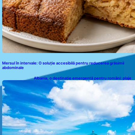
Mersul în intervale: O soluție accesibilă pentru reducerea grăsimii
abdominale
Albania, o destinație emergentă pentru români: plaje
spectaculoase, ape turcoaz și prețuri accesibile