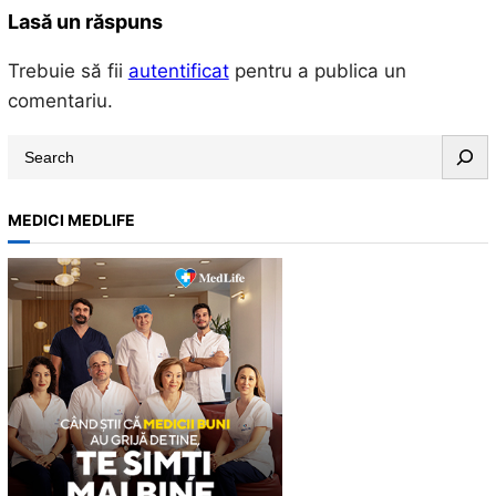
Lasă un răspuns
Trebuie să fii
autentificat
pentru a publica un
comentariu.
S
e
a
MEDICI MEDLIFE
r
c
h