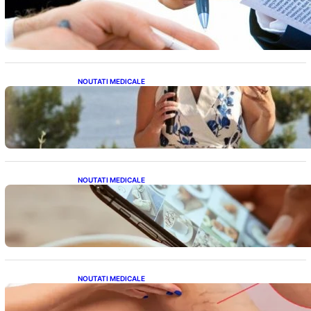
Analiză Detaliată a Împrumutului și
Condițiilor Impuse
NOUTATI MEDICALE
Nașterea prințesei Eugenie la Lisabona: O
alegere plină de semnificație pentru familia
regală britanică
NOUTATI MEDICALE
Revoluția Bateriilor pentru Telefoane:
Avantaje, Provocări și Viitorul Tehnologiei
Energetice
NOUTATI MEDICALE
Varicele și Umflarea Picioarelor pe Caniculă:
Înțelegerea Simptomelor și Măsurilor de