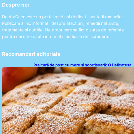
Despre noi
DoctorDeco este un portal medical dedicat sanatatii romanilor.
Publicam zilnic informatii despre afectiuni, remedii naturiste,
tratamente si nutritie. Ne propunem sa fim o sursa de referinta
pentru cei care cauta informatii medicale de incredere.
Recomandari editoriale
Prăjitură de post cu mere și scorțișoară: O Delicatesă
Dulce pentru Postul Adormirii Maicii Domnului