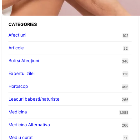
Prevenție
CATEGORIES
Afectiuni
102
Articole
22
Boli și Afecțiuni
346
Expertul zilei
138
Horoscop
496
Leacuri babesti/naturiste
266
Medicina
1.088
Medicina Alternativa
266
Mediu curat
11