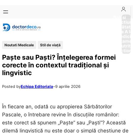
Sari
Skip
la
to
Boli si
Afectiun
conținut
content
Sănătat
de la A la
Medici
Tratame
Noutati Medicale
Stil de viaţă
Nutriti
Diction
Paște sau Paști? Înțelegerea formei
corecte în contextul tradițional și
lingvistic
Posted by
Echipa Editoriala
–
9 aprilie 2026
În fiecare an, odată cu apropierea Sărbătorilor
Pascale, o întrebare revine în discuțiile românilor:
este corect să spunem „Paște” sau „Paști”? Această
dilemă lingvistică nu este doar o simplă chestiune de