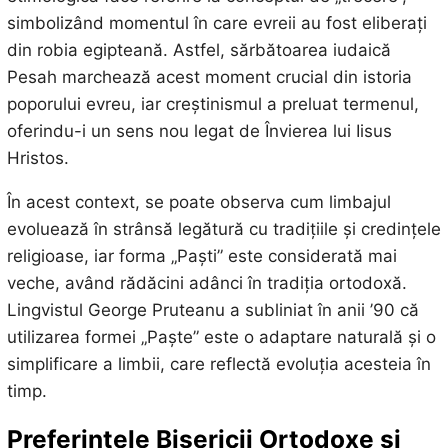
simbolizând momentul în care evreii au fost eliberați
din robia egipteană. Astfel, sărbătoarea iudaică
Pesah marchează acest moment crucial din istoria
poporului evreu, iar creștinismul a preluat termenul,
oferindu-i un sens nou legat de Învierea lui Iisus
Hristos.
În acest context, se poate observa cum limbajul
evoluează în strânsă legătură cu tradițiile și credințele
religioase, iar forma „Paști” este considerată mai
veche, având rădăcini adânci în tradiția ortodoxă.
Lingvistul George Pruteanu a subliniat în anii ’90 că
utilizarea formei „Paște” este o adaptare naturală și o
simplificare a limbii, care reflectă evoluția acesteia în
timp.
Preferințele Bisericii Ortodoxe și