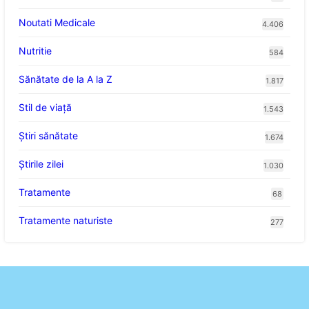
Noutati Medicale
4.406
Nutritie
584
Sănătate de la A la Z
1.817
Stil de viaţă
1.543
Ştiri sănătate
1.674
Știrile zilei
1.030
Tratamente
68
Tratamente naturiste
277