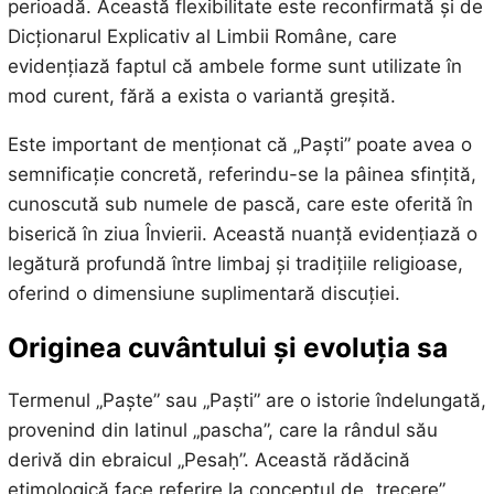
perioadă. Această flexibilitate este reconfirmată și de
Dicționarul Explicativ al Limbii Române, care
evidențiază faptul că ambele forme sunt utilizate în
mod curent, fără a exista o variantă greșită.
Este important de menționat că „Paști” poate avea o
semnificație concretă, referindu-se la pâinea sfințită,
cunoscută sub numele de pască, care este oferită în
biserică în ziua Învierii. Această nuanță evidențiază o
legătură profundă între limbaj și tradițiile religioase,
oferind o dimensiune suplimentară discuției.
Originea cuvântului și evoluția sa
Termenul „Paște” sau „Paști” are o istorie îndelungată,
provenind din latinul „pascha”, care la rândul său
derivă din ebraicul „Pesaḥ”. Această rădăcină
etimologică face referire la conceptul de „trecere”,