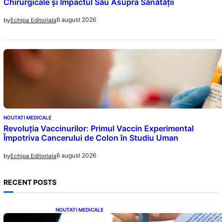
Chirurgicale și Impactul Său Asupra Sănătății
6 august 2026
by
Echipa Editoriala
NOUTATI MEDICALE
Revoluția Vaccinurilor: Primul Vaccin Experimental
Împotriva Cancerului de Colon în Studiu Uman
6 august 2026
by
Echipa Editoriala
RECENT POSTS
NOUTATI MEDICALE
Acordul României cu Banca Mondială: O