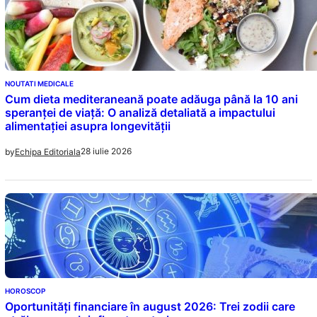
NOUTATI MEDICALE
Cum dieta mediteraneană poate adăuga până la 10 ani
speranței de viață: O analiză detaliată a impactului
alimentației asupra longevității
28 iulie 2026
by
Echipa Editoriala
HOROSCOP
Oportunități financiare în august 2026: Trei zodii care