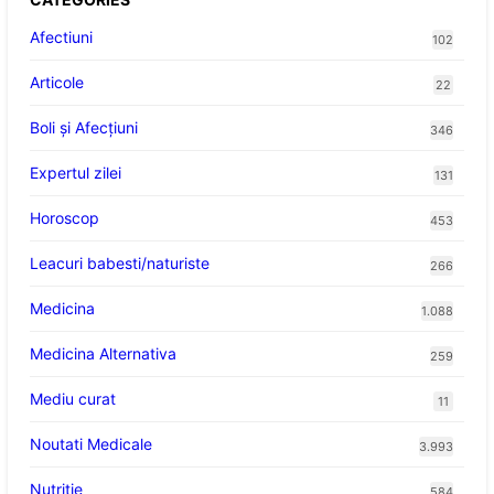
Afectiuni
102
Articole
22
Boli și Afecțiuni
346
Expertul zilei
131
Horoscop
453
Leacuri babesti/naturiste
266
Medicina
1.088
Medicina Alternativa
259
Mediu curat
11
Noutati Medicale
3.993
Nutritie
584