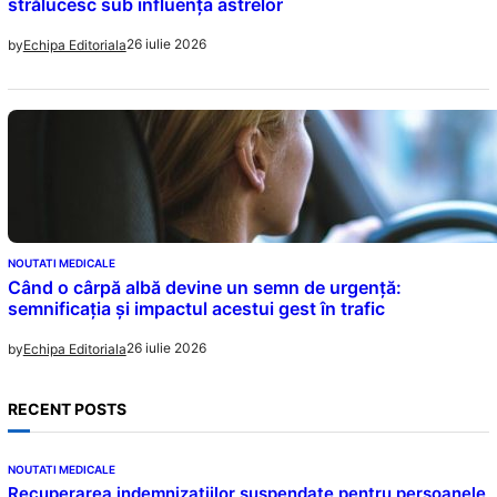
strălucesc sub influența astrelor
26 iulie 2026
by
Echipa Editoriala
NOUTATI MEDICALE
Când o cârpă albă devine un semn de urgență:
semnificația și impactul acestui gest în trafic
26 iulie 2026
by
Echipa Editoriala
RECENT POSTS
NOUTATI MEDICALE
Recuperarea indemnizațiilor suspendate pentru persoanele