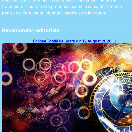
tratamente si nutritie. Ne propunem sa fim o sursa de referinta
pentru cei care cauta informatii medicale de incredere.
Recomandari editoriale
Eclipsa Totală de Soare din 12 August 2026: O
Analiză a Impactului asupra Trei Zodii și a Ciclului de
18 Ani