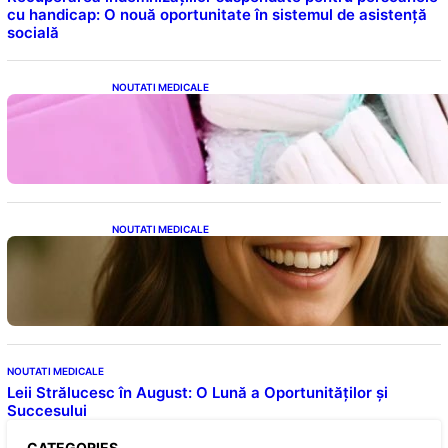
cu handicap: O nouă oportunitate în sistemul de asistență
socială
NOUTATI MEDICALE
Tampoanele menstruale: O analiză profundă
a riscurilor legate de metale toxice
NOUTATI MEDICALE
Ceaiul – Băutura care protejează inima:
Descoperiri recente despre beneficiile
consumului zilnic
NOUTATI MEDICALE
Leii Strălucesc în August: O Lună a Oportunităților și
Succesului
CATEGORIES