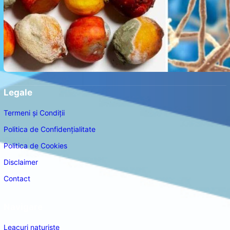
Legale
Termeni și Condiții
Politica de Confidențialitate
Politica de Cookies
Disclaimer
Contact
Navigare
Leacuri naturiste