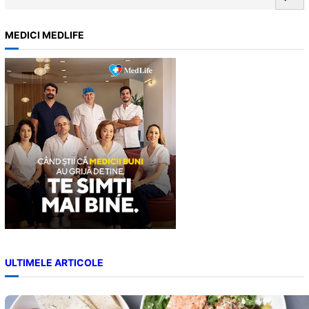
e
a
MEDICI MEDLIFE
r
c
h
ULTIMELE ARTICOLE