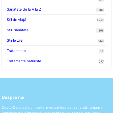
Sănătate de la A la Z
1.680
Stil de viaţă
1.421
Ştiri sănătate
1.596
Știrile zilei
968
Tratamente
68
Tratamente naturiste
277
Despre noi
DoctorDeco este un portal medical dedicat sanatatii romanilor.
Publicam zilnic informatii despre afectiuni, remedii naturiste,