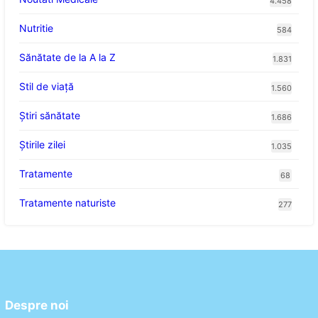
4.458
Nutritie
584
Sănătate de la A la Z
1.831
Stil de viaţă
1.560
Ştiri sănătate
1.686
Știrile zilei
1.035
Tratamente
68
Tratamente naturiste
277
Despre noi