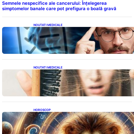
Semnele nespecifice ale cancerului: Înțelegerea
simptomelor banale care pot prefigura o boală gravă
NOUTATI MEDICALE
Inteligența dincolo de note: Semnele unui IQ
ridicat care nu țin de școală
NOUTATI MEDICALE
Semnele unei deficiențe de proteine:
Impactul asupra sănătății tale
HOROSCOP
Portalul Leului 8/8: Oportunități de
Abundență pentru Cinci Zodii în 2026