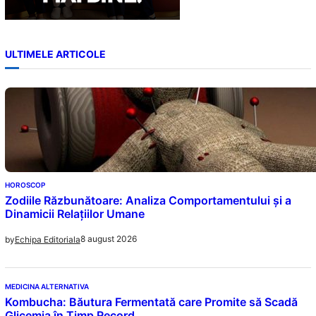
ULTIMELE ARTICOLE
HOROSCOP
Zodiile Răzbunătoare: Analiza Comportamentului și a
Dinamicii Relațiilor Umane
8 august 2026
by
Echipa Editoriala
MEDICINA ALTERNATIVA
Kombucha: Băutura Fermentată care Promite să Scadă
Glicemia în Timp Record