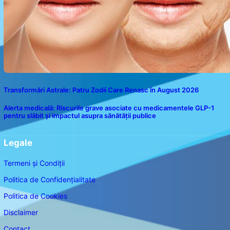
Transformări Astrale: Patru Zodii Care Renasc în August 2026
Alerta medicală: Riscurile grave asociate cu medicamentele GLP-1
pentru slăbit și impactul asupra sănătății publice
Legale
Termeni și Condiții
Politica de Confidențialitate
Politica de Cookies
Disclaimer
Contact