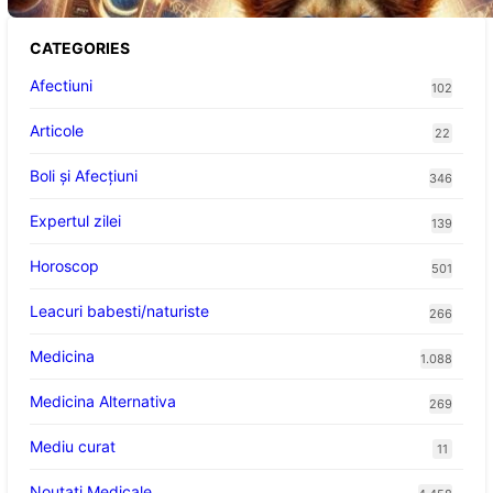
CATEGORIES
Afectiuni
102
Articole
22
Boli și Afecțiuni
346
Expertul zilei
139
Horoscop
501
Leacuri babesti/naturiste
266
Medicina
1.088
Medicina Alternativa
269
Mediu curat
11
Noutati Medicale