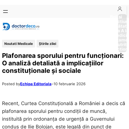
Sari
Skip
la
to
Boli si
Afectiun
conținut
content
Sănătat
de la A la
Medici
Tratame
Noutati Medicale
Știrile zilei
Nutriti
Diction
Plafonarea sporului pentru funcționari:
O analiză detaliată a implicațiilor
constituționale și sociale
Posted by
Echipa Editoriala
–
10 februarie 2026
Recent, Curtea Constituțională a României a decis că
plafonarea sporului pentru condiții de muncă,
instituită prin ordonanța de urgență a Guvernului
condus de Ilie Bolojan, este legală din punct de