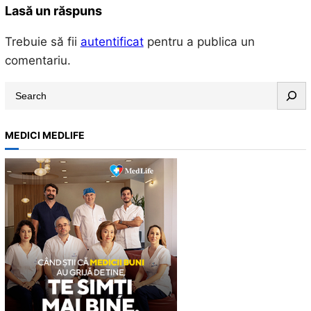
Lasă un răspuns
Trebuie să fii
autentificat
pentru a publica un
comentariu.
S
e
a
MEDICI MEDLIFE
r
c
h