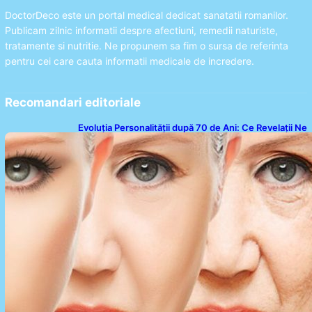
DoctorDeco este un portal medical dedicat sanatatii romanilor.
Publicam zilnic informatii despre afectiuni, remedii naturiste,
tratamente si nutritie. Ne propunem sa fim o sursa de referinta
pentru cei care cauta informatii medicale de incredere.
Recomandari editoriale
Evoluția Personalității după 70 de Ani: Ce Revelații Ne
Oferă Studiile Psihologice