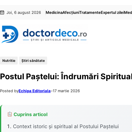
Sari
Skip
Joi, 6 august 2026
Medicina
Afecțiuni
Tratamente
Expertul zilei
Medi
la
to
conținut
content
Nutritie
Ştiri sănătate
Postul Paștelui: Îndrumări Spiritua
Posted by
Echipa Editoriala
–
17 martie 2026
Cuprins articol
Context istoric și spiritual al Postului Paștelui