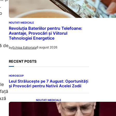
.
o
NOUTATI MEDICALE
Revoluția Bateriilor pentru Telefoane:
Avantaje, Provocări și Viitorul
Tehnologiei Energetice
mă de
6 august 2026
by
Echipa Editoriala
RECENT POSTS
HOROSCOP
Leul Strălucește pe 7 August: Oportunități
le
și Provocări pentru Nativii Acelei Zodii
 față
ază
NOUTATI MEDICALE
Descoperiri Revoluționare:
Originile Papei Leon al XIV-
lea și Legăturile Sale Cu