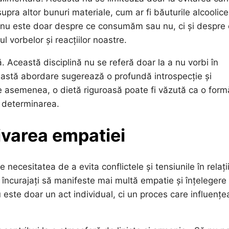
supra altor bunuri materiale, cum ar fi băuturile alcoolice
ul nu este doar despre ce consumăm sau nu, ci și despre 
ul vorbelor și reacțiilor noastre.
 Această disciplină nu se referă doar la a nu vorbi în
 Această abordare sugerează o profundă introspecție și
. De asemenea, o dietă riguroasă poate fi văzută ca o for
i determinarea.
tivarea empatiei
necesitatea de a evita conflictele și tensiunile în relații
t încurajați să manifeste mai multă empatie și înțelegere
este doar un act individual, ci un proces care influențe