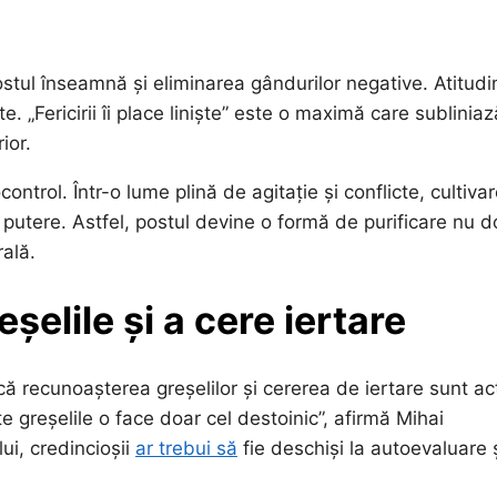
tul înseamnă și eliminarea gândurilor negative. Atitudi
. „Fericirii îi place liniște” este o maximă care subliniaz
ior.
ntrol. Într-o lume plină de agitație și conflicte, cultiva
i putere. Astfel, postul devine o formă de purificare nu d
rală.
elile și a cere iertare
 că recunoașterea greșelilor și cererea de iertare sunt ac
e greșelile o face doar cel destoinic”, afirmă Mihai
ui, credincioșii
ar trebui să
fie deschiși la autoevaluare 