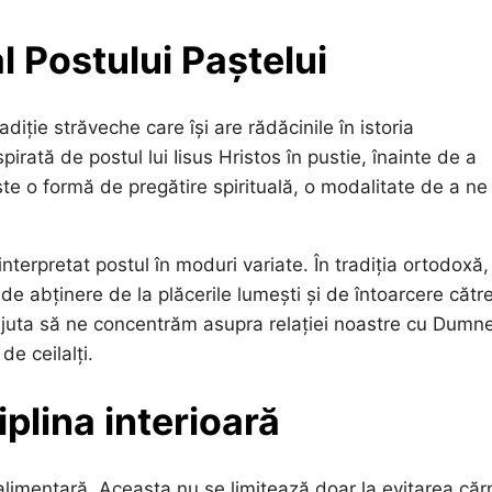
al Postului Paștelui
adiție străveche care își are rădăcinile în istoria
irată de postul lui Iisus Hristos în pustie, înainte de a
te o formă de pregătire spirituală, o modalitate de a ne
nterpretat postul în moduri variate. În tradiția ortodoxă,
e abținere de la plăcerile lumești și de întoarcere cătr
e ajuta să ne concentrăm asupra relației noastre cu Dumn
e ceilalți.
iplina interioară
limentară. Aceasta nu se limitează doar la evitarea cărni