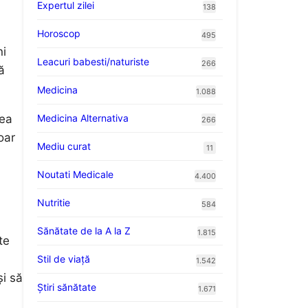
Expertul zilei
138
Horoscop
495
ni
Leacuri babesti/naturiste
266
ă
Medicina
1.088
Medicina Alternativa
rea
266
oar
Mediu curat
11
Noutati Medicale
4.400
Nutritie
584
Sănătate de la A la Z
1.815
te
Stil de viaţă
1.542
și să
Ştiri sănătate
1.671