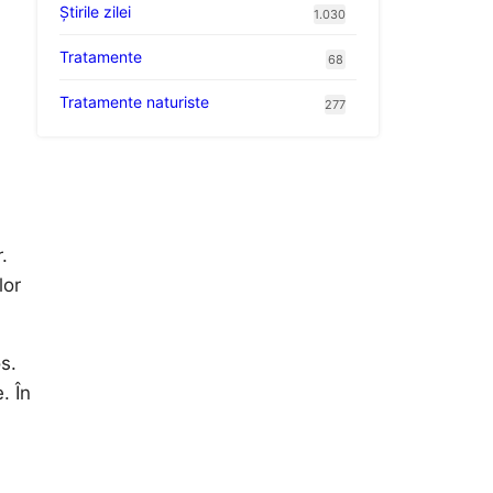
Știrile zilei
1.030
Tratamente
68
Tratamente naturiste
277
.
lor
s.
. În