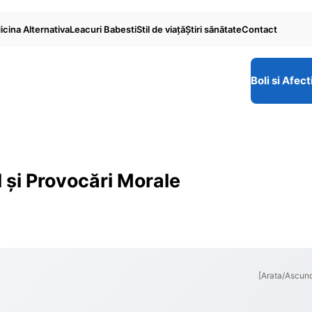
cina Alternativa
Leacuri Babesti
Stil de viaţă
Ştiri sănătate
Contact
Boli si Afect
l și Provocări Morale
[Arata/Ascun