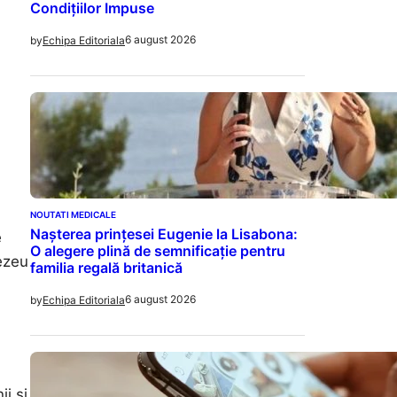
Condițiilor Impuse
6 august 2026
by
Echipa Editoriala
NOUTATI MEDICALE
Nașterea prințesei Eugenie la Lisabona:
e
O alegere plină de semnificație pentru
ezeu
familia regală britanică
6 august 2026
by
Echipa Editoriala
i și