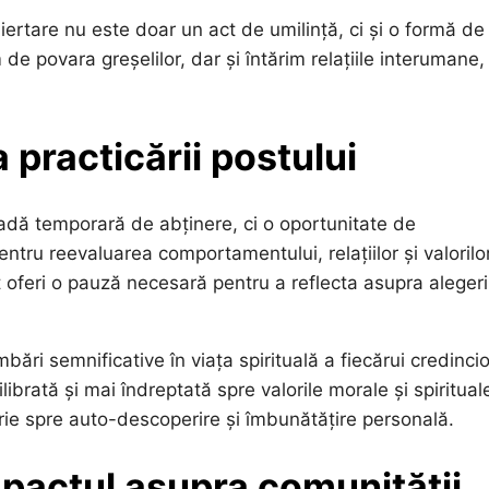
iertare nu este doar un act de umilință, ci și o formă de
de povara greșelilor, dar și întărim relațiile interumane,
 practicării postului
oadă temporară de abținere, ci o oportunitate de
tru reevaluarea comportamentului, relațiilor și valorilor
 oferi o pauză necesară pentru a reflecta asupra alegeri
ări semnificative în viața spirituală a fiecărui credincio
ibrată și mai îndreptată spre valorile morale și spirituale
ătorie spre auto-descoperire și îmbunătățire personală.
mpactul asupra comunității