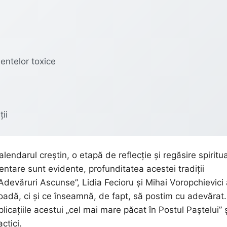
entelor toxice
ii
endarul creștin, o etapă de reflecție și regăsire spiritu
mentare sunt evidente, profunditatea acestei tradiții
„Adevăruri Ascunse”, Lidia Fecioru și Mihai Voropchievici
adă, ci și ce înseamnă, de fapt, să postim cu adevărat.
icațiile acestui „cel mai mare păcat în Postul Paștelui” 
ctici.