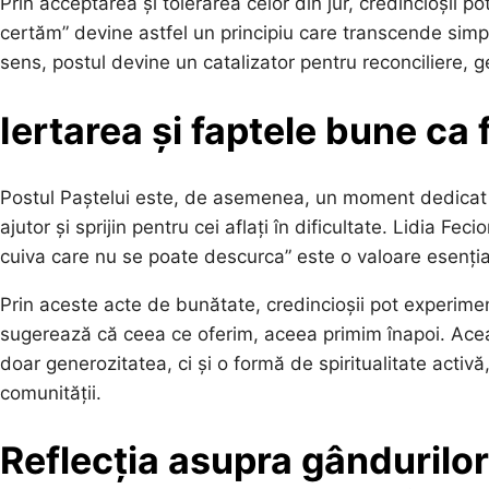
Prin acceptarea și tolerarea celor din jur, credincioșii p
certăm” devine astfel un principiu care transcende simp
sens, postul devine un catalizator pentru reconciliere, g
Iertarea și faptele bune ca
Postul Paștelui este, de asemenea, un moment dedicat ie
ajutor și sprijin pentru cei aflați în dificultate. Lidia Fec
cuiva care nu se poate descurca” este o valoare esenția
Prin aceste acte de bunătate, credincioșii pot experimen
sugerează că ceea ce oferim, aceea primim înapoi. Ace
doar generozitatea, ci și o formă de spiritualitate activ
comunității.
Reflecția asupra gândurilor