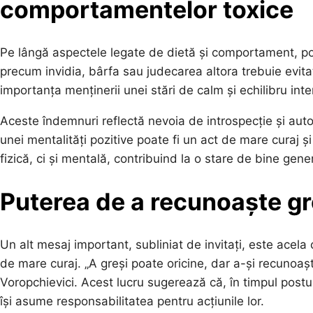
comportamentelor toxice
Pe lângă aspectele legate de dietă și comportament, pos
precum invidia, bârfa sau judecarea altora trebuie evitate
importanța menținerii unei stări de calm și echilibru inter
Aceste îndemnuri reflectă nevoia de introspecție și autoco
unei mentalități pozitive poate fi un act de mare curaj ș
fizică, ci și mentală, contribuind la o stare de bine gene
Puterea de a recunoaște greș
Un alt mesaj important, subliniat de invitați, este acela
de mare curaj. „A greși poate oricine, dar a-și recunoașt
Voropchievici. Acest lucru sugerează că, în timpul postul
își asume responsabilitatea pentru acțiunile lor.