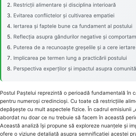
Restricții alimentare și disciplina interioară
Evitarea conflictelor și cultivarea empatiei
Iertarea și faptele bune ca fundament al postului
Reflecția asupra gândurilor negative și comportam
Puterea de a recunoaște greșelile și a cere iertare
Implicarea pe termen lung a practicării postului
Perspectiva experților și impactul asupra comunităț
Postul Paștelui reprezintă o perioadă fundamentală în cal
pentru numeroși credincioși. Cu toate că restricțiile ali
depășește cu mult aspectele fizice. În cadrul emisiunii 
abordat nu doar ce nu trebuie să facem în această perio
Această analiză își propune să exploreze nuanțele și impl
ofere o viziune detaliată asupra semnificației acestei pra