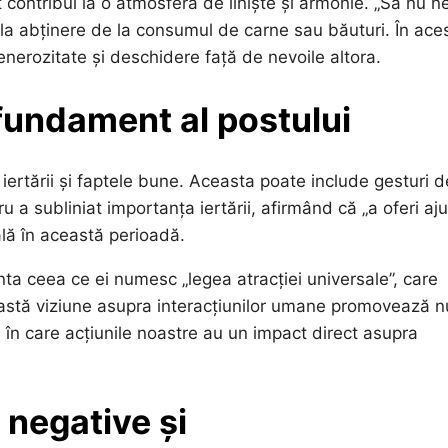
ot contribui la o atmosferă de liniște și armonie. „Să nu n
la abținere de la consumul de carne sau băuturi. În ace
enerozitate și deschidere față de nevoile altora.
 fundament al postului
rtării și faptele bune. Aceasta poate include gesturi d
ioru a subliniat importanța iertării, afirmând că „a oferi aj
lă în această perioadă.
ta ceea ce ei numesc „legea atracției universale”, care
astă viziune asupra interacțiunilor umane promovează n
ă, în care acțiunile noastre au un impact direct asupra
 negative și