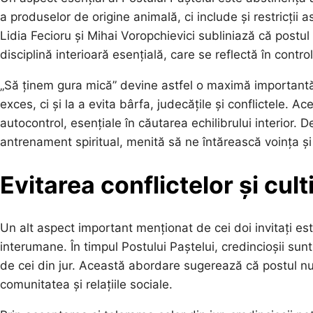
a produselor de origine animală, ci include și restricții a
Lidia Fecioru și Mihai Voropchievici subliniază că post
disciplină interioară esențială, care se reflectă în control
„Să ținem gura mică” devine astfel o maximă importantă.
exces, ci și la a evita bârfa, judecățile și conflictele.
autocontrol, esențiale în căutarea echilibrului interior
antrenament spiritual, menită să ne întărească voința ș
Evitarea conflictelor și cul
Un alt aspect important menționat de cei doi invitați este 
interumane. În timpul Postului Paștelui, credincioșii sun
de cei din jur. Această abordare sugerează că postul nu 
comunitatea și relațiile sociale.