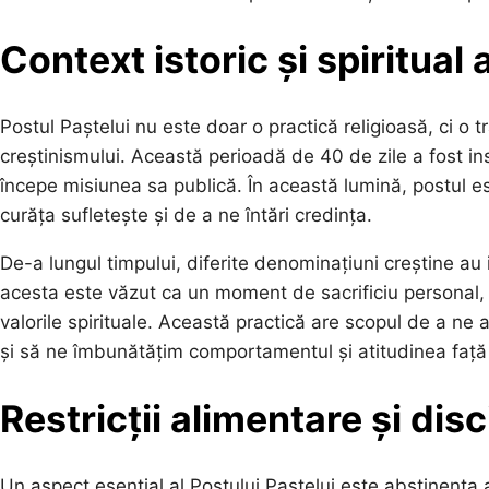
Context istoric și spiritual 
Postul Paștelui nu este doar o practică religioasă, ci o tr
creștinismului. Această perioadă de 40 de zile a fost insp
începe misiunea sa publică. În această lumină, postul es
curăța sufletește și de a ne întări credința.
De-a lungul timpului, diferite denominațiuni creștine au i
acesta este văzut ca un moment de sacrificiu personal, d
valorile spirituale. Această practică are scopul de a n
și să ne îmbunătățim comportamentul și atitudinea față d
Restricții alimentare și disc
Un aspect esențial al Postului Paștelui este abstinența a