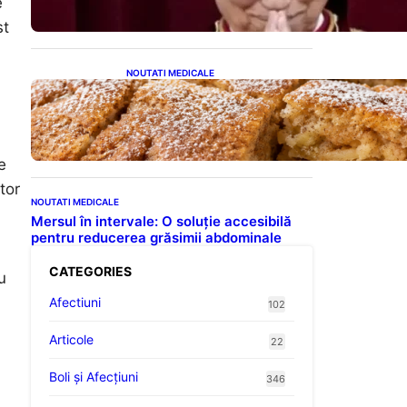
e
Cuba
st
NOUTATI MEDICALE
Prăjitură de post cu mere și
scorțișoară: O Delicatesă
Dulce pentru Postul
Adormirii Maicii Domnului
e
utor
NOUTATI MEDICALE
Mersul în intervale: O soluție accesibilă
pentru reducerea grăsimii abdominale
CATEGORIES
u
Afectiuni
102
Articole
22
Boli și Afecțiuni
346