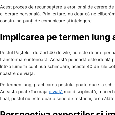
Acest proces de recunoaștere a erorilor și de cerere de 
eliberare personală. Prin iertare, nu doar că ne eliberăm 
construind punți de comunicare și înțelegere.
Implicarea pe termen lung a
Postul Paștelui, durând 40 de zile, nu este doar o peri
transformare interioară. Această perioadă este ideală pen
Într-o lume în continuă schimbare, aceste 40 de zile pot
noastre de viață.
Pe termen lung, practicarea postului poate duce la schimb
Aceasta poate încuraja
o viață
mai disciplinată, mai echil
final, postul nu este doar o serie de restricții, ci o căl
Perspectiva experților și i