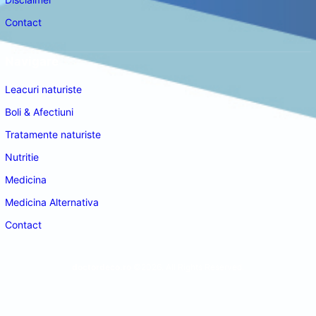
Contact
Navigare
Leacuri naturiste
Boli & Afectiuni
Tratamente naturiste
Nutritie
Medicina
Medicina Alternativa
Contact
doctordeco.ro
©2026. All Rights Reserved.