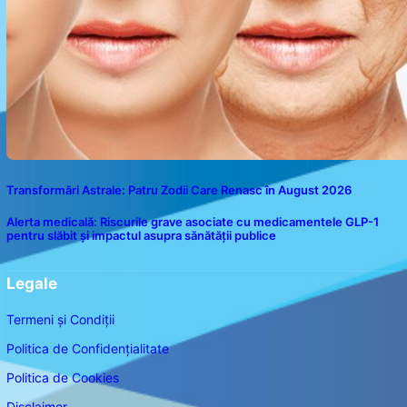
Transformări Astrale: Patru Zodii Care Renasc în August 2026
Alerta medicală: Riscurile grave asociate cu medicamentele GLP-1
pentru slăbit și impactul asupra sănătății publice
Legale
Termeni și Condiții
Politica de Confidențialitate
Politica de Cookies
Disclaimer