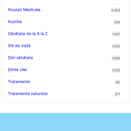
Noutati Medicale
4.458
Nutritie
584
Sănătate de la A la Z
1.831
Stil de viaţă
1.560
Ştiri sănătate
1.686
Știrile zilei
1.035
Tratamente
68
Tratamente naturiste
277