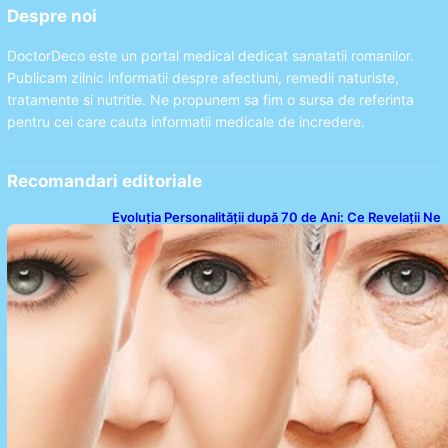
Despre noi
DoctorDeco este un portal medical dedicat sanatatii romanilor.
Publicam zilnic informatii despre afectiuni, remedii naturiste,
tratamente si nutritie. Ne propunem sa fim o sursa de referinta
pentru cei care cauta informatii medicale de incredere.
Recomandari editoriale
Evoluția Personalității după 70 de Ani: Ce Revelații Ne
Oferă Studiile Psihologice