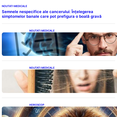
NOUTATI MEDICALE
Semnele nespecifice ale cancerului: Înțelegerea
simptomelor banale care pot prefigura o boală gravă
NOUTATI MEDICALE
Inteligența dincolo de note: Semnele unui IQ
ridicat care nu țin de școală
NOUTATI MEDICALE
Semnele unei deficiențe de proteine:
Impactul asupra sănătății tale
HOROSCOP
Portalul Leului 8/8: Oportunități de
Abundență pentru Cinci Zodii în 2026