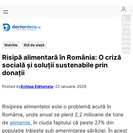
Sari
Skip
la
to
Boli si
Afectiun
conținut
content
Sănătat
de la A la
Medici
Tratame
Nutritie
Stil de viaţă
Nutriti
Diction
Risipă alimentară în România: O criză
socială și soluții sustenabile prin
donații
Posted by
Echipa Editoriala
–
22 ianuarie 2026
Risipirea alimentelor este o problemă acută în
România, unde anual se pierd 2,2 milioane de tone
de
alimente,
în ciuda faptului că peste 27% din
populație trăiește sub amenințarea sărăciei. În acest