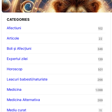
CATEGORIES
Afectiuni
102
Articole
22
Boli și Afecțiuni
346
Expertul zilei
139
Horoscop
501
Leacuri babesti/naturiste
266
Medicina
1.088
Medicina Alternativa
269
Mediu curat
11