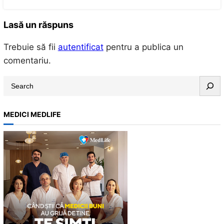
Lasă un răspuns
Trebuie să fii
autentificat
pentru a publica un
comentariu.
S
e
a
MEDICI MEDLIFE
r
c
h