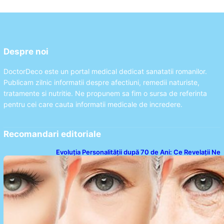
Despre noi
DoctorDeco este un portal medical dedicat sanatatii romanilor.
Publicam zilnic informatii despre afectiuni, remedii naturiste,
tratamente si nutritie. Ne propunem sa fim o sursa de referinta
pentru cei care cauta informatii medicale de incredere.
Recomandari editoriale
Evoluția Personalității după 70 de Ani: Ce Revelații Ne
Oferă Studiile Psihologice