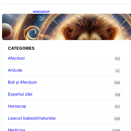
HOROSCOP
Portalul Leului 8/8: Oportunități de
Abundență pentru Cinci Zodii în 2026
CATEGORIES
Afectiuni
102
Articole
22
Boli și Afecțiuni
346
Expertul zilei
139
Horoscop
501
Leacuri babesti/naturiste
266
Medicina
1.088