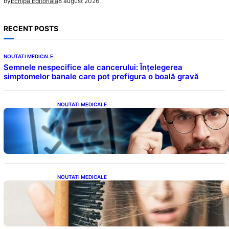
8 august 2026
by
Echipa Editoriala
RECENT POSTS
NOUTATI MEDICALE
Semnele nespecifice ale cancerului: Înțelegerea
simptomelor banale care pot prefigura o boală gravă
NOUTATI MEDICALE
Inteligența dincolo de note: Semnele unui IQ
ridicat care nu țin de școală
NOUTATI MEDICALE
Semnele unei deficiențe de proteine:
Impactul asupra sănătății tale