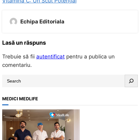
Vitamina C: Un Scut Potențial
Echipa Editoriala
Lasă un răspuns
Trebuie să fii
autentificat
pentru a publica un
comentariu.
S
e
a
MEDICI MEDLIFE
r
c
h