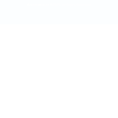
doctordeco.ro
©2026. All Rights Reserved.