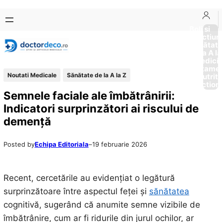
Sari
Skip
la
to
Boli si
Afectiun
conținut
content
Sănătat
de la A la
Medici
Tratame
Noutati Medicale
Sănătate de la A la Z
Nutriti
Diction
Semnele faciale ale îmbătrânirii:
Indicatori surprinzători ai riscului de
demență
Posted by
Echipa Editoriala
–
19 februarie 2026
Recent, cercetările au evidențiat o legătură
surprinzătoare între aspectul feței și
sănătatea
cognitivă, sugerând că anumite semne vizibile de
îmbătrânire, cum ar fi ridurile din jurul ochilor, ar