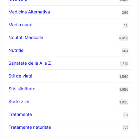
Medicina Alternativa
269
Mediu curat
11
Noutati Medicale
4.458
Nutritie
584
Sănătate de la A la Z
1.831
Stil de viaţă
1.560
Ştiri sănătate
1.686
Știrile zilei
1.035
Tratamente
68
Tratamente naturiste
277