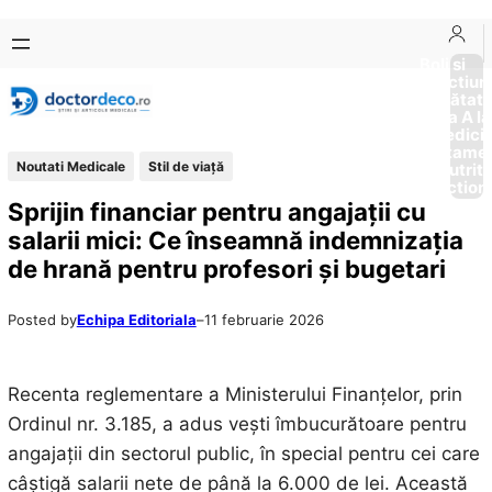
Sari
Skip
la
to
Boli si
Afectiun
conținut
content
Sănătat
de la A la
Medici
Tratame
Noutati Medicale
Stil de viaţă
Nutriti
Diction
Sprijin financiar pentru angajații cu
salarii mici: Ce înseamnă indemnizația
de hrană pentru profesori și bugetari
Posted by
Echipa Editoriala
–
11 februarie 2026
Recenta reglementare a Ministerului Finanțelor, prin
Ordinul nr. 3.185, a adus vești îmbucurătoare pentru
angajații din sectorul public, în special pentru cei care
câștigă salarii nete de până la 6.000 de lei. Această