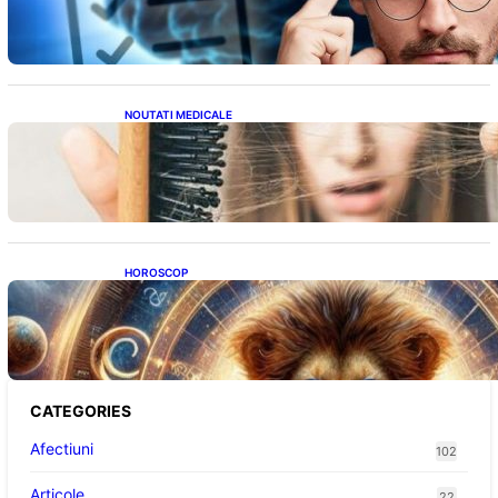
ridicat care nu țin de școală
NOUTATI MEDICALE
Semnele unei deficiențe de proteine:
Impactul asupra sănătății tale
HOROSCOP
Portalul Leului 8/8: Oportunități de
Abundență pentru Cinci Zodii în 2026
CATEGORIES
Afectiuni
102
Articole
22