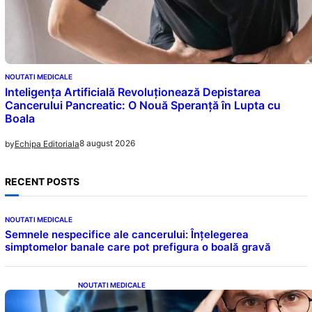
NOUTATI MEDICALE
Inteligența Artificială Revoluționează Depistarea
Cancerului Pancreatic: O Nouă Speranță în Lupta cu
Boala
8 august 2026
by
Echipa Editoriala
RECENT POSTS
NOUTATI MEDICALE
Semnele nespecifice ale cancerului: Înțelegerea
simptomelor banale care pot prefigura o boală gravă
NOUTATI MEDICALE
Inteligența dincolo de note: Semnele unui IQ