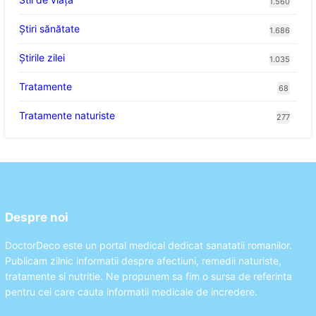
1.560
Ştiri sănătate
1.686
Știrile zilei
1.035
Tratamente
68
Tratamente naturiste
277
Despre noi
DoctorDeco este un portal medical dedicat sanatatii romanilor.
Publicam zilnic informatii despre afectiuni, remedii naturiste,
tratamente si nutritie. Ne propunem sa fim o sursa de referinta
pentru cei care cauta informatii medicale de incredere.