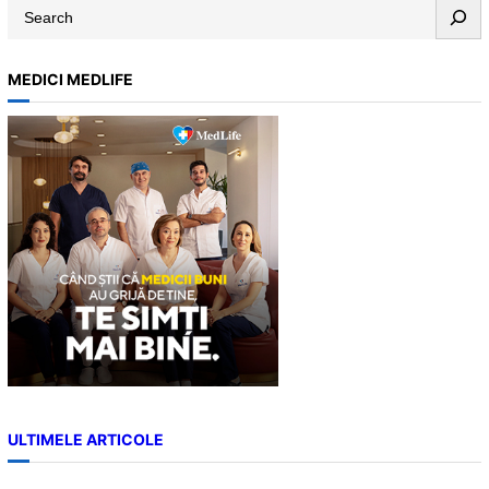
S
e
a
MEDICI MEDLIFE
r
c
h
ULTIMELE ARTICOLE