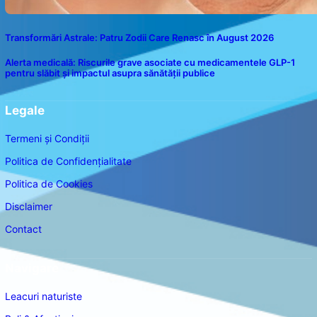
Transformări Astrale: Patru Zodii Care Renasc în August 2026
Alerta medicală: Riscurile grave asociate cu medicamentele GLP-1
pentru slăbit și impactul asupra sănătății publice
Legale
Termeni și Condiții
Politica de Confidențialitate
Politica de Cookies
Disclaimer
Contact
Navigare
Leacuri naturiste