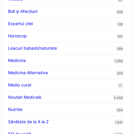
Boli și Afecțiuni
346
Expertul zilei
139
Horoscop
501
Leacuri babesti/naturiste
266
Medicina
1.088
Medicina Alternativa
269
Mediu curat
11
Noutati Medicale
4.458
Nutritie
584
Sănătate de la A la Z
1.831
Stil de viaţă