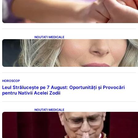
analiză detaliată a tendințelor globale
NOUTATI MEDICALE
Laura Cosoi și Povestea Maternității: O
Călătorie Plină de Dragoste și Provocări
HOROSCOP
Leul Strălucește pe 7 August: Oportunități și Provocări
pentru Nativii Acelei Zodii
NOUTATI MEDICALE
Descoperiri Revoluționare: Originile Papei
Leon al XIV-lea și Legăturile Sale Cu Cuba