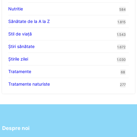
Nutritie
584
Sănătate de la A la Z
1.815
Stil de viaţă
1.543
Ştiri sănătate
1.672
Știrile zilei
1.030
Tratamente
68
Tratamente naturiste
277
Despre noi