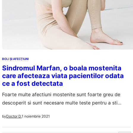
BOLI ȘI AFECȚIUNI
Sindromul Marfan, o boala mostenita
care afecteaza viata pacientilor odata
ce a fost detectata
Foarte multe afectiuni mostenite sunt foarte greu de
descoperit si sunt necesare multe teste pentru a sti
exact daca suferi sau nu de o boala cu transmitere
1 noiembrie 2021
by
Doctor D.
genetica. Nu este cazul sindromului Marfan, ale carui
simptome sunt deja clare inca de la aparitie. Sindromul