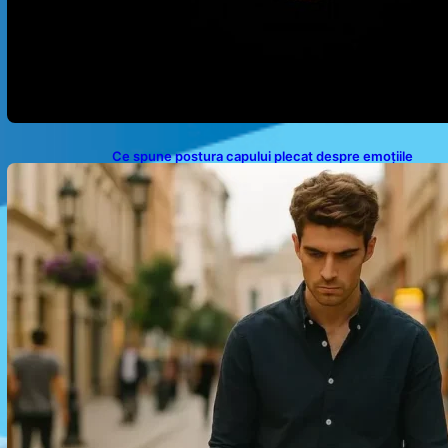
Ce spune postura capului plecat despre emoțiile
noastre: analiza unui obicei comun