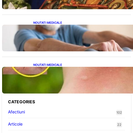
NOUTATI MEDICALE
Îmbunătățirea sănătății cardiovasculare:
Patru exerciții simple pentru reducerea
tensiunii arteriale la domiciliu
NOUTATI MEDICALE
Cum bacteriile pielii influențează atracția
țânțarilor: O nouă viziune asupra alegerii
victimelor
CATEGORIES
Afectiuni
102
Articole
22