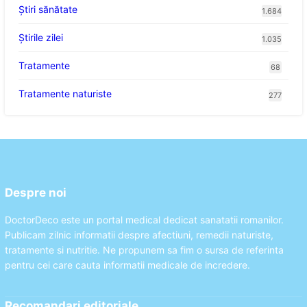
Ştiri sănătate
1.684
Știrile zilei
1.035
Tratamente
68
Tratamente naturiste
277
Despre noi
DoctorDeco este un portal medical dedicat sanatatii romanilor.
Publicam zilnic informatii despre afectiuni, remedii naturiste,
tratamente si nutritie. Ne propunem sa fim o sursa de referinta
pentru cei care cauta informatii medicale de incredere.
Recomandari editoriale