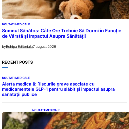
NOUTATI MEDICALE
Somnul Sănătos: Câte Ore Trebuie Să Dormi în Funcție
de Vârstă și Impactul Asupra Sănătății
7 august 2026
by
Echipa Editoriala
RECENT POSTS
NOUTATI MEDICALE
Alerta medicală: Riscurile grave asociate cu
medicamentele GLP-1 pentru slăbit și impactul asupra
sănătății publice
NOUTATI MEDICALE
Postul Adormirii Maicii Domnului: Tradiții,
Superstiții și Implicații Spiritualitate în 2026