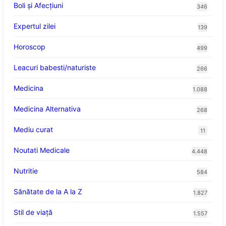
Boli și Afecțiuni
346
Expertul zilei
139
Horoscop
499
Leacuri babesti/naturiste
266
Medicina
1.088
Medicina Alternativa
268
Mediu curat
11
Noutati Medicale
4.448
Nutritie
584
Sănătate de la A la Z
1.827
Stil de viaţă
1.557