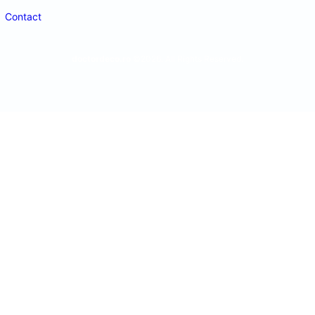
Contact
doctordeco.ro
©2026. All Rights Reserved.