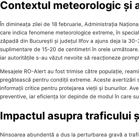
Contextul meteorologic și a
În dimineața zilei de 18 februarie, Administrația Națio
care indica fenomene meteorologice extreme, în special 
zăpadă din București și județul Ilfov a ajuns deja la 30
suplimentare de 15-20 de centimetri în orele următoare.
iar autoritățile s-au văzut nevoite să reacționeze prompt
Mesajele RO-Alert au fost trimise către populație, reamin
pregătească pentru condiții extreme. Aceste avertizări s
informații critice pentru protejarea vieții și bunurilor. A
preventive, iar eficiența lor depinde de modul în care s
Impactul asupra traficului ș
Ninsoarea abundentă a dus la perturbarea gravă a traficu