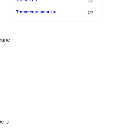
68
Tratamente naturiste
277
purie
De la
e