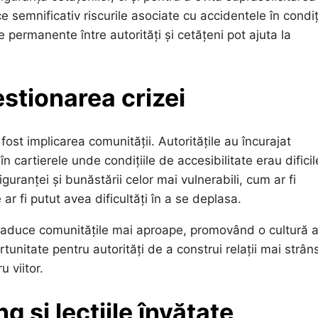
 semnificativ riscurile asociate cu accidentele în condiț
permanente între autorități și cetățeni pot ajuta la
estionarea crizei
fost implicarea comunității. Autoritățile au încurajat
n cartierele unde condițiile de accesibilitate erau dificil
guranței și bunăstării celor mai vulnerabili, cum ar fi
ar fi putut avea dificultăți în a se deplasa.
t aduce comunitățile mai aproape, promovând o cultură 
ortunitate pentru autorități de a construi relații mai strân
u viitor.
 și lecțiile învățate