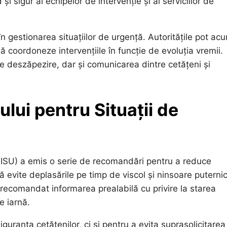
i sigur al echipelor de intervenție și al serviciilor de
n gestionarea situațiilor de urgență. Autoritățile pot ac
ă coordoneze intervențiile în funcție de evoluția vremii.
e deszăpezire, dar și comunicarea dintre cetățeni și
lui pentru Situații de
v (ISU) a emis o serie de recomandări pentru a reduce
 să evite deplasările pe timp de viscol și ninsoare puterni
 recomandat informarea prealabilă cu privire la starea
e iarnă.
uranța cetățenilor, ci și pentru a evita suprasolicitarea