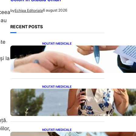
6 august 2026
by
Echipa Editoriala
 ceea
-au
RECENT POSTS
ste
NOUTATI MEDICALE
Acordul României cu Banca
Mondială: O Analiză
și la
Detaliată a Împrumutului și
Condițiilor Impuse
NOUTATI MEDICALE
Nașterea prințesei Eugenie
la Lisabona: O alegere plină
de semnificație pentru
familia regală britanică
nță.
ilor,
NOUTATI MEDICALE