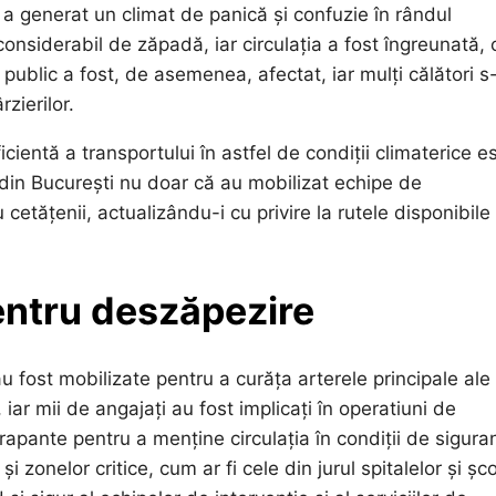
e a generat un climat de panică și confuzie în rândul
considerabil de zăpadă, iar circulația a fost îngreunată,
 public a fost, de asemenea, afectat, iar mulți călători s
rzierilor.
ientă a transportului în astfel de condiții climaterice e
e din București nu doar că au mobilizat echipe de
etățenii, actualizându-i cu privire la rutele disponibile 
pentru deszăpezire
u fost mobilizate pentru a curăța arterele principale ale
 iar mii de angajați au fost implicați în operatiuni de
erapante pentru a menține circulația în condiții de sigura
i zonelor critice, cum ar fi cele din jurul spitalelor și școl