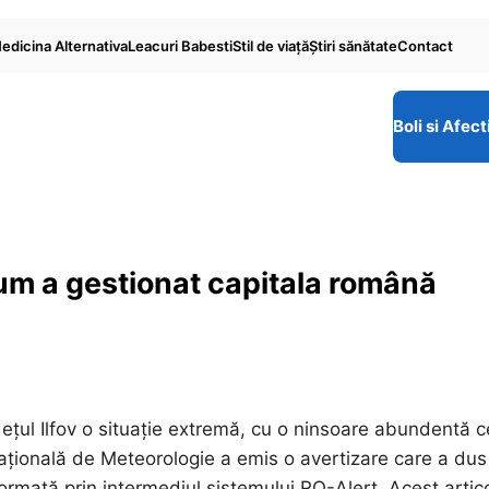
edicina Alternativa
Leacuri Babesti
Stil de viaţă
Ştiri sănătate
Contact
Boli si Afect
Cum a gestionat capitala română
dețul Ilfov o situație extremă, cu o ninsoare abundentă c
țională de Meteorologie a emis o avertizare care a dus
nformată prin intermediul sistemului RO-Alert. Acest artic