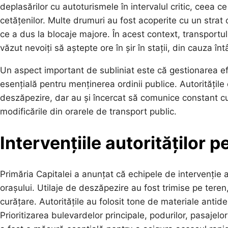
deplasărilor cu autoturismele în intervalul critic, ceea c
cetățenilor. Multe drumuri au fost acoperite cu un strat 
ce a dus la blocaje majore. În acest context, transportul
văzut nevoiți să aștepte ore în șir în stații, din cauza întâ
Un aspect important de subliniat este că gestionarea efic
esențială pentru menținerea ordinii publice. Autoritățil
deszăpezire, dar au și încercat să comunice constant cu c
modificările din orarele de transport public.
Intervențiile autorităților 
Primăria Capitalei a anunțat că echipele de intervenție a
orașului. Utilaje de deszăpezire au fost trimise pe teren,
curățare. Autoritățile au folosit tone de materiale antid
Prioritizarea bulevardelor principale, podurilor, pasajelor ș