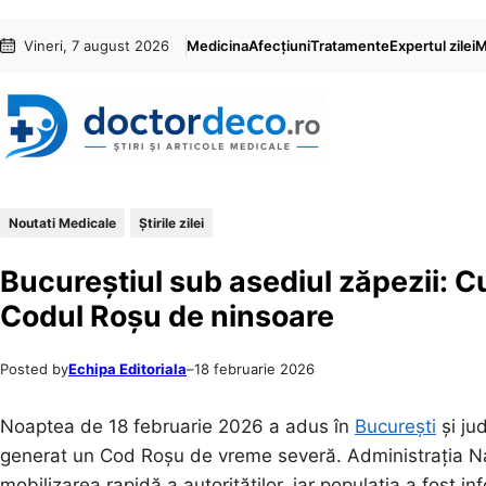
Sari
Skip
Vineri, 7 august 2026
Medicina
Afecțiuni
Tratamente
Expertul zilei
M
la
to
conținut
content
Noutati Medicale
Știrile zilei
Bucureștiul sub asediul zăpezii: 
Codul Roșu de ninsoare
Posted by
Echipa Editoriala
–
18 februarie 2026
Noaptea de 18 februarie 2026 a adus în
București
și ju
generat un Cod Roșu de vreme severă. Administrația Na
mobilizarea rapidă a autorităților, iar populația a fost i