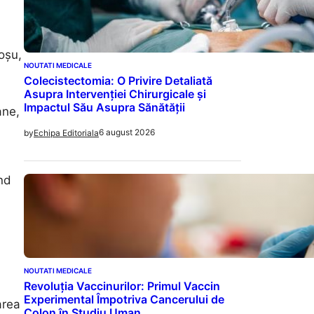
oșu,
NOUTATI MEDICALE
Colecistectomia: O Privire Detaliată
Asupra Intervenției Chirurgicale și
Impactul Său Asupra Sănătății
ane,
6 august 2026
by
Echipa Editoriala
ind
NOUTATI MEDICALE
Revoluția Vaccinurilor: Primul Vaccin
Experimental Împotriva Cancerului de
area
Colon în Studiu Uman