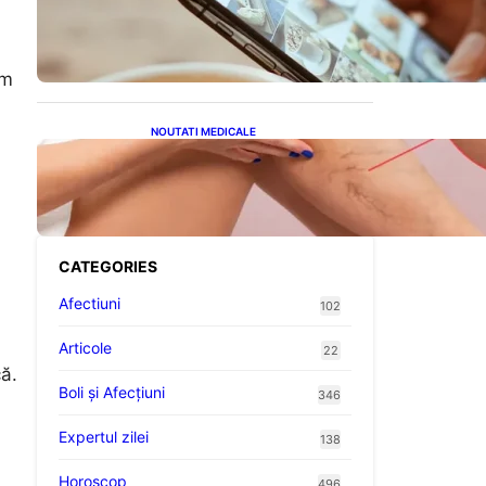
Revoluția Bateriilor pentru
Telefoane: Avantaje,
Provocări și Viitorul
Tehnologiei Energetice
um
NOUTATI MEDICALE
Varicele și Umflarea
Picioarelor pe Caniculă:
Înțelegerea Simptomelor și
Măsurilor de Prevenție
CATEGORIES
Afectiuni
102
Articole
22
că.
Boli și Afecțiuni
346
Expertul zilei
138
Horoscop
496