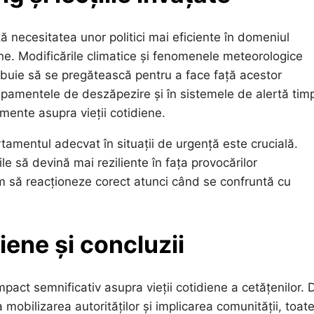
 necesitatea unor politici mai eficiente în domeniul
rbane. Modificările climatice și fenomenele meteorologice
rebuie să se pregătească pentru a face față acestor
echipamentele de deszăpezire și în sistemele de alertă tim
mente asupra vieții cotidiene.
amentul adecvat în situații de urgență este crucială.
e să devină mai reziliente în fața provocărilor
m să reacționeze corect atunci când se confruntă cu
iene și concluzii
pact semnificativ asupra vieții cotidiene a cetățenilor. 
la mobilizarea autorităților și implicarea comunității, toat