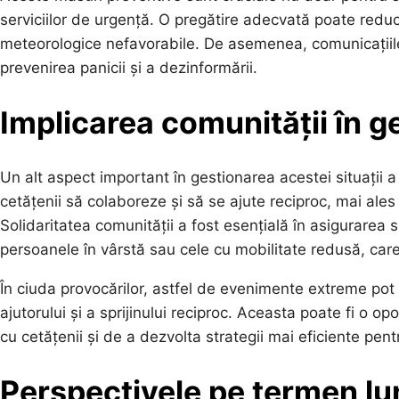
serviciilor de urgență. O pregătire adecvată poate reduce
meteorologice nefavorabile. De asemenea, comunicațiile 
prevenirea panicii și a dezinformării.
Implicarea comunității în g
Un alt aspect important în gestionarea acestei situații a 
cetățenii să colaboreze și să se ajute reciproc, mai ales î
Solidaritatea comunității a fost esențială în asigurarea si
persoanele în vârstă sau cele cu mobilitate redusă, care 
În ciuda provocărilor, astfel de evenimente extreme po
ajutorului și a sprijinului reciproc. Aceasta poate fi o op
cu cetățenii și de a dezvolta strategii mai eficiente pentr
Perspectivele pe termen lung