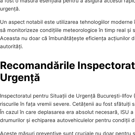
a fost o măsură esențială pentru a asigura accesul rapid ș
urgență.
Un aspect notabil este utilizarea tehnologiilor moderne î
să monitorizeze condițiile meteorologice în timp real și s
Aceasta nu doar că îmbunătățește eficiența acțiunilor d
autorități.
Recomandările Inspectoratu
Urgență
Inspectoratul pentru Situații de Urgență București-Ilfo
riscurile în fața vremii severe. Cetățenii au fost sfătuiți
În cazul în care deplasarea era absolut necesară, ISU a
drumurilor și echiparea autovehiculelor pentru condiții d
Aceste măsuri preventive sunt cruciale nu doar pentru sig