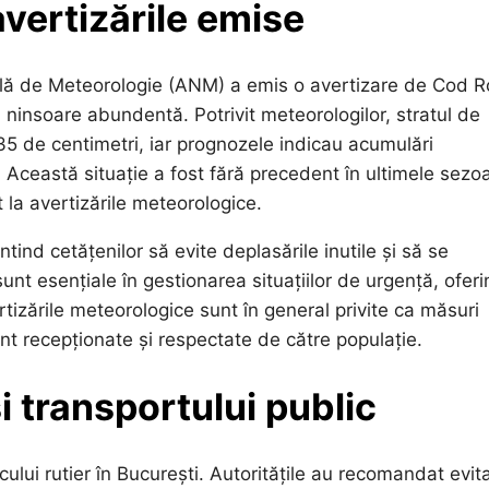
vertizările emise
nală de Meteorologie (ANM) a emis o avertizare de Cod R
ninsoare abundentă. Potrivit meteorologilor, stratul de
-35 de centimetri, iar prognozele indicau acumulări
 Această situație a fost fără precedent în ultimele sezo
 la avertizările meteorologice.
tind cetățenilor să evite deplasările inutile și să se
unt esențiale în gestionarea situațiilor de urgență, ofer
vertizările meteorologice sunt în general privite ca măsuri
unt recepționate și respectate de către populație.
i transportului public
lui rutier în București. Autoritățile au recomandat evit