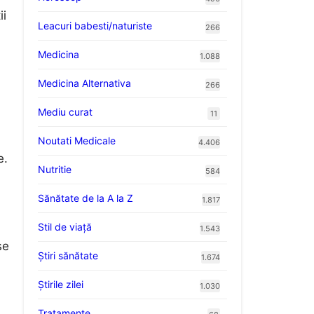
ii
Leacuri babesti/naturiste
266
Medicina
1.088
Medicina Alternativa
266
Mediu curat
11
Noutati Medicale
4.406
e.
Nutritie
584
Sănătate de la A la Z
1.817
a
Stil de viaţă
1.543
se
Ştiri sănătate
1.674
Știrile zilei
1.030
Tratamente