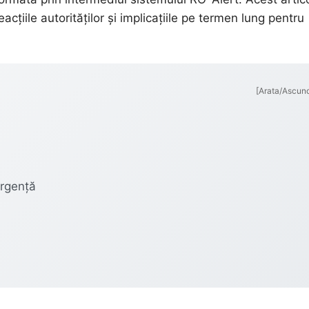
țiile autorităților și implicațiile pe termen lung pentru
[Arata/Ascun
Urgență