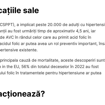
ațiile sale
(CSPPT), a implicat peste 20.000 de adulți cu hipertens
ții au fost urmăriți timp de aproximativ 4,5 ani, iar
de AVC în rândul celor care au primit acid folic în
cidul folic ar putea avea un rol preventiv important, în
pertensive existente.
principala cauză de mortalitate, aceste descoperiri sunt
h in the EU, 56% din totalul deceselor în 2022 au fost
ului folic în tratamentele pentru hipertensiune ar putea
 acționează?