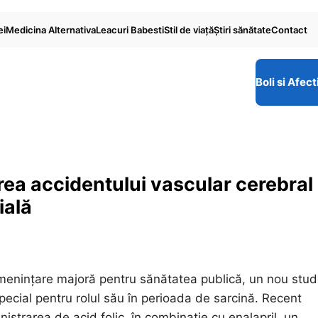
ei
Medicina Alternativa
Leacuri Babesti
Stil de viaţă
Ştiri sănătate
Contact
Boli si Afect
irea accidentului vascular cerebral 
ială
 amenințare majoră pentru sănătatea publică, un nou stud
special pentru rolul său în perioada de sarcină. Recent
strarea de acid folic, în combinație cu enalapril, un