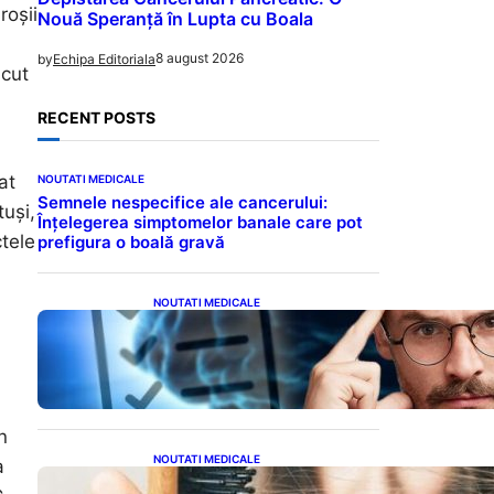
roșii
Nouă Speranță în Lupta cu Boala
8 august 2026
by
Echipa Editoriala
scut
RECENT POSTS
at
NOUTATI MEDICALE
Semnele nespecifice ale cancerului:
tuși,
Înțelegerea simptomelor banale care pot
ctele
prefigura o boală gravă
NOUTATI MEDICALE
Inteligența dincolo de note:
Semnele unui IQ ridicat
care nu țin de școală
n
NOUTATI MEDICALE
a
Semnele unei deficiențe de