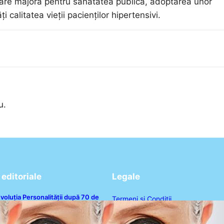
ocare majoră pentru sănătatea publică, adoptarea unor
 calitatea vieții pacienților hipertensivi.
u.
editoriale
Legale
voluția Personalității după 70 de
Termeni și Condiții
ni: Ce Revelații Ne Oferă Studiile
sihologice
Politica de Confidențialitate