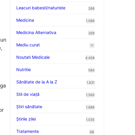
Leacuri babesti/naturiste
266
Medicina
1.088
Medicina Alternativa
269
 un
Mediu curat
11
,
Noutati Medicale
4.458
Nutritie
584
Sănătate de la A la Z
1.831
aga
Stil de viaţă
1.560
Ştiri sănătate
1.686
or
Știrile zilei
1.035
Tratamente
68