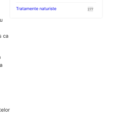
Tratamente naturiste
277
nu
s ca
a
 a
telor