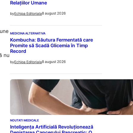
Relațiilor Umane
8 august 2026
by
Echipa Editoriala
iune
MEDICINA ALTERNATIVA
Kombucha: Băutura Fermentată care
Promite să Scadă Glicemia în Timp
Record
să nu
8 august 2026
by
Echipa Editoriala
NOUTATI MEDICALE
Inteligența Artificială Revoluționează
Depistarea Cancerului Pancreatic: O