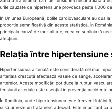
Sănătății a estimat că hipertensiunea necontrolată afec
urile cauzate de hipertensiune provoacă peste 1.000 de
În Uniunea Europeană, bolile cardiovasculare au dus la 
proporție semnificativă din aceste statistică. În România
principala cauză de mortalitate, ceea ce subliniază nece
afecțiuni.
Relația între hipertensiune
Hipertensiunea arterială este considerată cel mai impor
arterială crescută afectează vasele de sânge, accelerân
arterelor. Aceste modificări pot duce la rupturi vascula
tensiunii arteriale este esențial în prevenția accidentel
În România, unde hipertensiunea este frecvent întâlnită, e
și să urmeze un tratament adecvat. Este important ca p