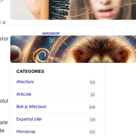
C-
proteine: Impactul asupra
sănătății tale
t o
HOROSCOP
stor
Portalul Leului 8/8:
Oportunități de Abundență
pentru Cinci Zodii în 2026
CATEGORIES
Afectiuni
102
Articole
22
olul
Boli și Afecțiuni
346
Expertul zilei
139
iate
te
Horoscop
501