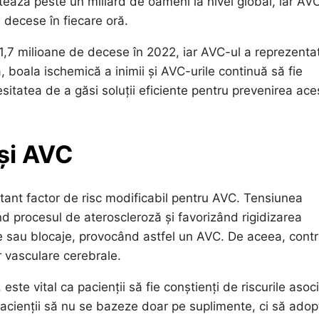
tează peste un miliard de oameni la nivel global, iar AV
 decese în fiecare oră.
1,7 milioane de decese în 2022, iar AVC-ul a reprezenta
, boala ischemică a inimii și AVC-urile continuă să fie
sitatea de a găsi soluții eficiente pentru prevenirea ace
 și AVC
tant factor de risc modificabil pentru AVC. Tensiunea
d procesul de ateroscleroză și favorizând rigidizarea
re sau blocaje, provocând astfel un AVC. De aceea, contr
or vasculare cerebrale.
ste vital ca pacienții să fie conștienți de riscurile asoc
acienții să nu se bazeze doar pe suplimente, ci să adop