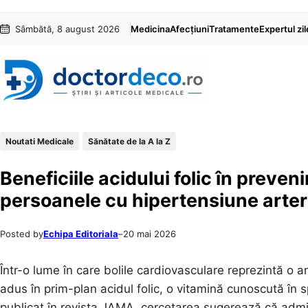
Sari
Skip
Sâmbătă, 8 august 2026
Medicina
Afecțiuni
Tratamente
Expertul zil
la
to
conținut
content
Noutati Medicale
Sănătate de la A la Z
Beneficiile acidului folic în preven
persoanele cu hipertensiune arter
Posted by
Echipa Editoriala
–
20 mai 2026
Într-o lume în care bolile cardiovasculare reprezintă o
adus în prim-plan acidul folic, o vitamină cunoscută în 
publicat în revista JAMA, cercetarea sugerează că admini