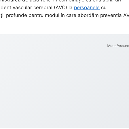
ident vascular cerebral (AVC) la
persoanele
cu
cații profunde pentru modul în care abordăm prevenția A
[Arata/Ascun