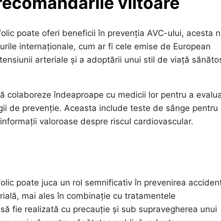
 recomandările viitoare
folic poate oferi beneficii în prevenția AVC-ului, acesta 
urile internaționale, cum ar fi cele emise de European
ensiunii arteriale și a adoptării unui stil de viață sănăto
ă colaboreze îndeaproape cu medicii lor pentru a evalu
gii de prevenție. Aceasta include teste de sânge pentru
 informații valoroase despre riscul cardiovascular.
folic poate juca un rol semnificativ în prevenirea acciden
rială, mai ales în combinație cu tratamentele
 să fie realizată cu precauție și sub supravegherea unui