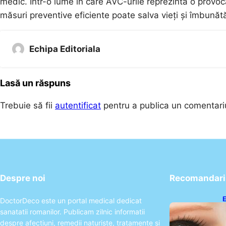
medic. Într-o lume în care AVC-urile reprezintă o prov
măsuri preventive eficiente poate salva vieți și îmbunătăți
Echipa Editoriala
Lasă un răspuns
Trebuie să fii
autentificat
pentru a publica un comentari
Despre noi
Recomandari 
E
DoctorDeco este un portal medical dedicat
A
sanatatii romanilor. Publicam zilnic informatii
P
despre afectiuni, remedii naturiste, tratamente si