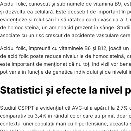
Acidul folic, cunoscut și sub numele de vitamina B9, est
și dezvoltarea celulară. Este deosebit de important în p
evidențieze și rolul său în sănătatea cardiovasculară. U
de homocisteină, un aminoacid prezent în sânge. Studiil
asociate cu un risc crescut de accidente vasculare cereb
Acidul folic, împreună cu vitaminele B6 și B12, joacă un
de acid folic poate reduce nivelurile de homocisteină, c
este important de menționat că nu toți indivizii vor bene
pot varia în funcție de genetica individului și de nivelul i
Statistici și efecte la nivel
Studiul CSPPT a evidențiat că AVC-ul a apărut la 2,7% dint
comparativ cu 3,4% în rândul celor care au primit doar e
contextul unei populații mari cu hipertensiune, aceasta 