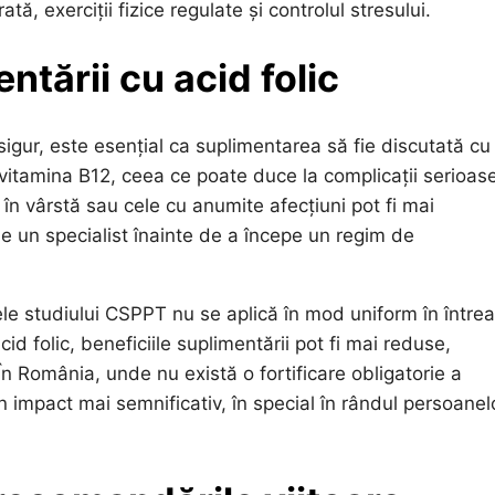
tă, exerciții fizice regulate și controlul stresului.
ntării cu acid folic
 sigur, este esențial ca suplimentarea să fie discutată cu
vitamina B12, ceea ce poate duce la complicații serioase
n vârstă sau cele cu anumite afecțiuni pot fi mai
 de un specialist înainte de a începe un regim de
e studiului CSPPT nu se aplică în mod uniform în între
cid folic, beneficiile suplimentării pot fi mai reduse,
În România, unde nu există o fortificare obligatorie a
n impact mai semnificativ, în special în rândul persoanel