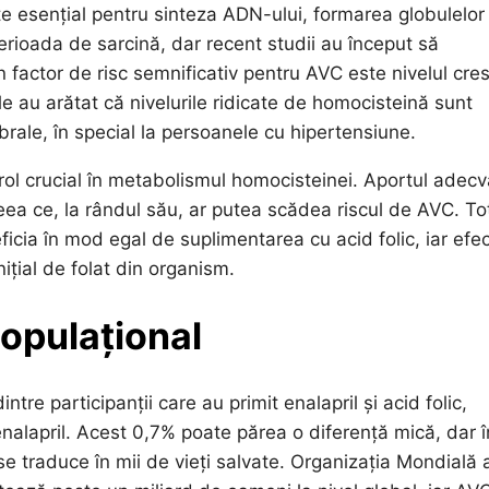
e esențial pentru sinteza ADN-ului, formarea globulelor 
erioada de sarcină, dar recent studii au început să
n factor de risc semnificativ pentru AVC este nivelul cre
e au arătat că nivelurile ridicate de homocisteină sunt
rale, în special la persoanele cu hipertensiune.
 rol crucial în metabolismul homocisteinei. Aportul adecv
eea ce, la rândul său, ar putea scădea riscul de AVC. To
ficia în mod egal de suplimentarea cu acid folic, iar efe
nițial de folat din organism.
 populațional
re participanții care au primit enalapril și acid folic,
nalapril. Acest 0,7% poate părea o diferență mică, dar î
se traduce în mii de vieți salvate. Organizația Mondială 