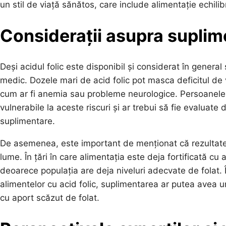
un stil de viață sănătos, care include alimentație echilibra
Considerații asupra suplime
Deși acidul folic este disponibil și considerat în general
medic. Dozele mari de acid folic pot masca deficitul de 
cum ar fi anemia sau probleme neurologice. Persoanele î
vulnerabile la aceste riscuri și ar trebui să fie evaluate
suplimentare.
De asemenea, este important de menționat că rezultatel
lume. În țări în care alimentația este deja fortificată cu a
deoarece populația are deja niveluri adecvate de folat. 
alimentelor cu acid folic, suplimentarea ar putea avea u
cu aport scăzut de folat.