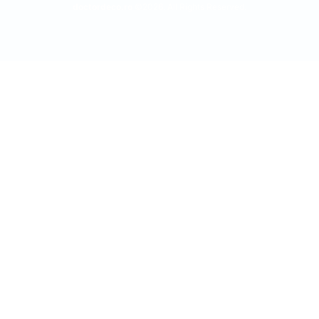
doctordeco.ro
©2026. All Rights Reserved.