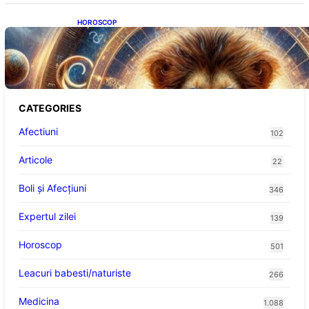
HOROSCOP
Portalul Leului 8/8: Oportunități de
Abundență pentru Cinci Zodii în 2026
CATEGORIES
Afectiuni
102
Articole
22
Boli și Afecțiuni
346
Expertul zilei
139
Horoscop
501
Leacuri babesti/naturiste
266
Medicina
1.088