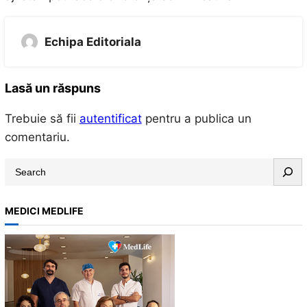
Echipa Editoriala
Lasă un răspuns
Trebuie să fii
autentificat
pentru a publica un
comentariu.
S
e
a
MEDICI MEDLIFE
r
c
h