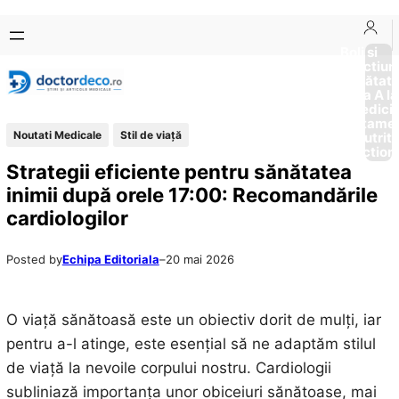
Sari
Skip
la
to
Boli si
Afectiun
conținut
content
Sănătat
de la A la
Medici
Tratame
Noutati Medicale
Stil de viaţă
Nutriti
Diction
Strategii eficiente pentru sănătatea
inimii după orele 17:00: Recomandările
cardiologilor
Posted by
Echipa Editoriala
–
20 mai 2026
O viață sănătoasă este un obiectiv dorit de mulți, iar
pentru a-l atinge, este esențial să ne adaptăm stilul
de viață la nevoile corpului nostru. Cardiologii
subliniază importanța unor obiceiuri sănătoase, mai