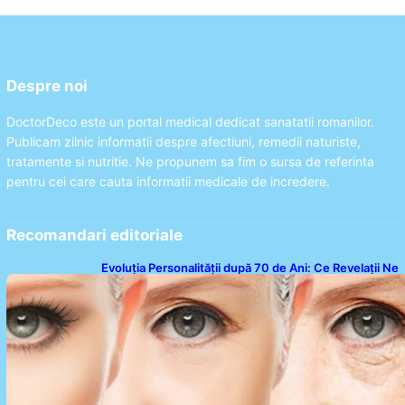
Despre noi
DoctorDeco este un portal medical dedicat sanatatii romanilor.
Publicam zilnic informatii despre afectiuni, remedii naturiste,
tratamente si nutritie. Ne propunem sa fim o sursa de referinta
pentru cei care cauta informatii medicale de incredere.
Recomandari editoriale
Evoluția Personalității după 70 de Ani: Ce Revelații Ne
Oferă Studiile Psihologice