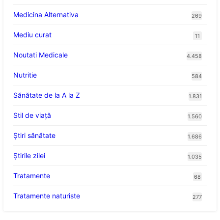
Medicina Alternativa
269
Mediu curat
11
Noutati Medicale
4.458
Nutritie
584
Sănătate de la A la Z
1.831
Stil de viaţă
1.560
Ştiri sănătate
1.686
Știrile zilei
1.035
Tratamente
68
Tratamente naturiste
277