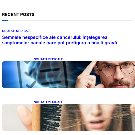
RECENT POSTS
NOUTATI MEDICALE
Semnele nespecifice ale cancerului: Înțelegerea
simptomelor banale care pot prefigura o boală gravă
NOUTATI MEDICALE
Inteligența dincolo de note: Semnele unui IQ
ridicat care nu țin de școală
NOUTATI MEDICALE
Semnele unei deficiențe de proteine:
Impactul asupra sănătății tale