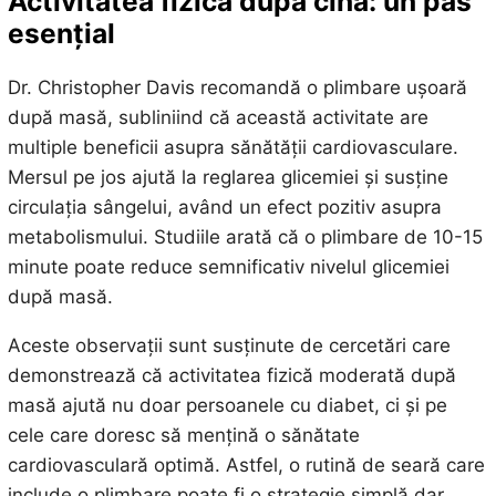
Activitatea fizică după cină: un pas
esențial
Dr. Christopher Davis recomandă o plimbare ușoară
după masă, subliniind că această activitate are
multiple beneficii asupra sănătății cardiovasculare.
Mersul pe jos ajută la reglarea glicemiei și susține
circulația sângelui, având un efect pozitiv asupra
metabolismului. Studiile arată că o plimbare de 10-15
minute poate reduce semnificativ nivelul glicemiei
după masă.
Aceste observații sunt susținute de cercetări care
demonstrează că activitatea fizică moderată după
masă ajută nu doar persoanele cu diabet, ci și pe
cele care doresc să mențină o sănătate
cardiovasculară optimă. Astfel, o rutină de seară care
include o plimbare poate fi o strategie simplă dar