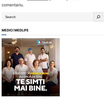
comentariu.
S
e
a
MEDICI MEDLIFE
r
c
h