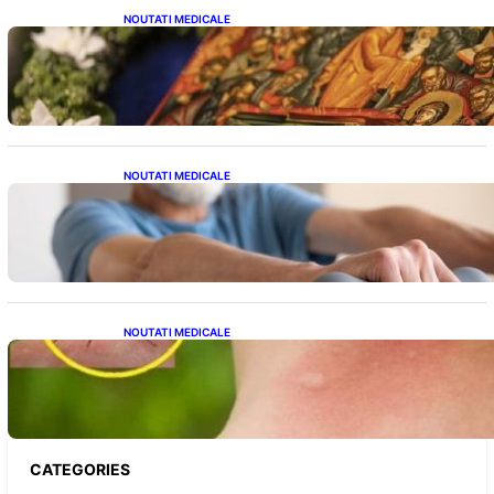
NOUTATI MEDICALE
Postul Adormirii Maicii Domnului: Tradiții,
Superstiții și Implicații Spiritualitate în 2026
NOUTATI MEDICALE
Îmbunătățirea sănătății cardiovasculare:
Patru exerciții simple pentru reducerea
tensiunii arteriale la domiciliu
NOUTATI MEDICALE
Cum bacteriile pielii influențează atracția
țânțarilor: O nouă viziune asupra alegerii
victimelor
CATEGORIES