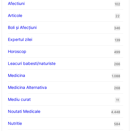
Afectiuni
102
Articole
22
Boli și Afecțiuni
346
Expertul zilei
139
Horoscop
499
Leacuri babesti/naturiste
266
Medicina
1.088
Medicina Alternativa
268
Mediu curat
11
Noutati Medicale
4.448
Nutritie
584