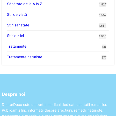
Sănătate de la A la Z
1.827
Stil de viaţă
1.557
Ştiri sănătate
1.684
Știrile zilei
1.035
Tratamente
68
Tratamente naturiste
277
Despre noi
DoctorDeco este un portal medical dedicat sanatatii romanilor.
Publicam zilnic informatii despre afectiuni, remedii naturiste,
tratamente si nutritie. Ne propunem sa fim o sursa de referinta