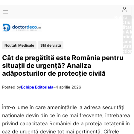
Sari
Skip
la
to
Boli si
Afectiun
conținut
content
Sănătat
de la A la
Medici
Tratame
Noutati Medicale
Stil de viaţă
Nutriti
Diction
Cât de pregătită este România pentru
situații de urgență? Analiza
adăposturilor de protecție civilă
Posted by
Echipa Editoriala
–
4 aprilie 2026
Într-o lume în care amenințările la adresa securității
naționale devin din ce în ce mai frecvente, întrebarea
privind capacitatea României de a proteja cetățenii în
caz de urgență devine tot mai pertinentă. Cifrele