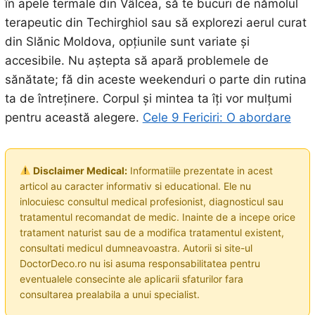
în apele termale din Vâlcea, să te bucuri de nămolul
terapeutic din Techirghiol sau să explorezi aerul curat
din Slănic Moldova, opțiunile sunt variate și
accesibile. Nu aștepta să apară problemele de
sănătate; fă din aceste weekenduri o parte din rutina
ta de întreținere. Corpul și mintea ta îți vor mulțumi
pentru această alegere.
Cele 9 Fericiri: O abordare
Disclaimer Medical:
Informatiile prezentate in acest
articol au caracter informativ si educational. Ele nu
inlocuiesc consultul medical profesionist, diagnosticul sau
tratamentul recomandat de medic. Inainte de a incepe orice
tratament naturist sau de a modifica tratamentul existent,
consultati medicul dumneavoastra. Autorii si site-ul
DoctorDeco.ro nu isi asuma responsabilitatea pentru
eventualele consecinte ale aplicarii sfaturilor fara
consultarea prealabila a unui specialist.