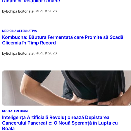
Dinamicii Relațiilor Umane
8 august 2026
by
Echipa Editoriala
MEDICINA ALTERNATIVA
Kombucha: Băutura Fermentată care Promite să Scadă
Glicemia în Timp Record
8 august 2026
by
Echipa Editoriala
NOUTATI MEDICALE
Inteligența Artificială Revoluționează Depistarea
Cancerului Pancreatic: O Nouă Speranță în Lupta cu
Boala