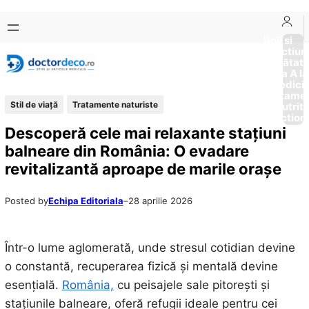
Sari
Skip
la
to
Boli si
Afectiun
conținut
content
Sănătat
de la A la
Medici
Tratame
Stil de viaţă
Tratamente naturiste
Nutriti
Diction
Descoperă cele mai relaxante stațiuni
balneare din România: O evadare
revitalizantă aproape de marile orașe
Posted by
Echipa Editoriala
–
28 aprilie 2026
Într-o lume aglomerată, unde stresul cotidian devine
o constantă, recuperarea fizică și mentală devine
esențială.
România,
cu peisajele sale pitorești și
stațiunile balneare, oferă refugii ideale pentru cei