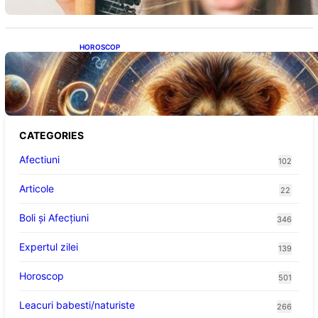
HOROSCOP
Portalul Leului 8/8: Oportunități de
Abundență pentru Cinci Zodii în 2026
CATEGORIES
Afectiuni
102
Articole
22
Boli și Afecțiuni
346
Expertul zilei
139
Horoscop
501
Leacuri babesti/naturiste
266