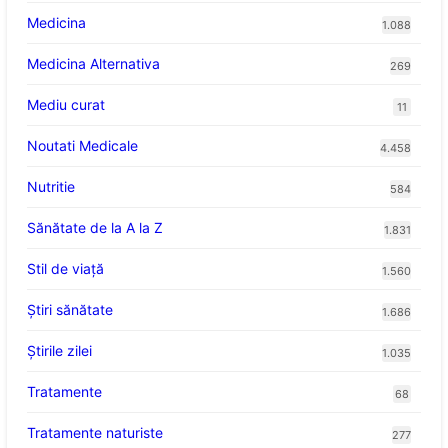
Medicina
1.088
Medicina Alternativa
269
Mediu curat
11
Noutati Medicale
4.458
Nutritie
584
Sănătate de la A la Z
1.831
Stil de viaţă
1.560
Ştiri sănătate
1.686
Știrile zilei
1.035
Tratamente
68
Tratamente naturiste
277