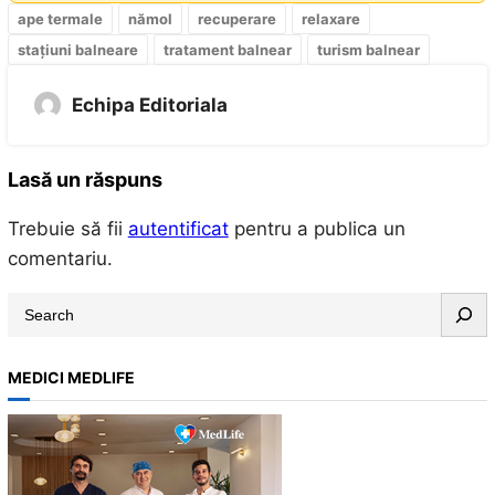
ape termale
nămol
recuperare
relaxare
stațiuni balneare
tratament balnear
turism balnear
Echipa Editoriala
Lasă un răspuns
Trebuie să fii
autentificat
pentru a publica un
comentariu.
S
e
a
MEDICI MEDLIFE
r
c
h