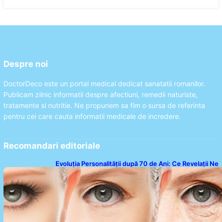
Despre noi
DoctorDeco este un portal medical dedicat sanatatii romanilor.
Publicam zilnic informatii despre afectiuni, remedii naturiste,
tratamente si nutritie. Ne propunem sa fim o sursa de referinta
pentru cei care cauta informatii medicale de incredere.
Recomandari editoriale
Evoluția Personalității după 70 de Ani: Ce Revelații Ne
Oferă Studiile Psihologice