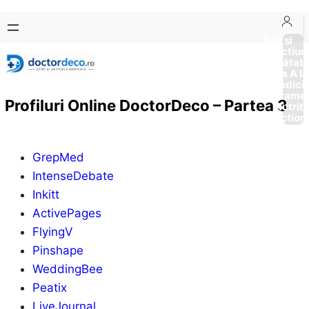
Sari
Skip
la
to
Boli si
Afectiun
conținut
content
Sănătat
de la A la
Medici
Tratame
Profiluri Online DoctorDeco – Partea 3
Nutriti
Diction
GrepMed
IntenseDebate
Inkitt
ActivePages
FlyingV
Pinshape
WeddingBee
Peatix
LiveJournal