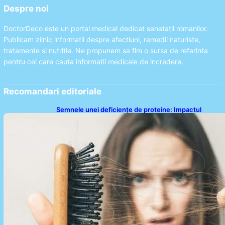
Despre noi
DoctorDeco este un portal medical dedicat sanatatii romanilor.
Publicam zilnic informatii despre afectiuni, remedii naturiste,
tratamente si nutritie. Ne propunem sa fim o sursa de referinta
pentru cei care cauta informatii medicale de incredere.
Recomandari editoriale
Semnele unei deficiențe de proteine: Impactul
asupra sănătății tale