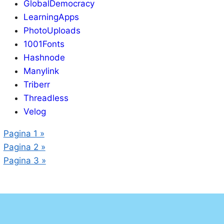
GlobalDemocracy
LearningApps
PhotoUploads
1001Fonts
Hashnode
Manylink
Triberr
Threadless
Velog
Pagina 1 »
Pagina 2 »
Pagina 3 »