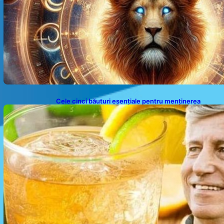
Cele cinci băuturi esențiale pentru menținerea
glicemiei sub control pe timpul nopții: Ghidul
specialistului