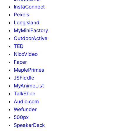
InstaConnect
Pexels
LongIsland
MyMiniFactory
OutdoorActive
TED
NicoVideo
Facer
MaplePrimes
JSFiddle
MyAnimeList
TalkShoe
Audio.com
Wefunder
500px
SpeakerDeck