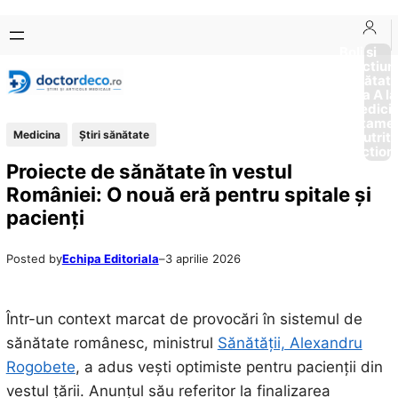
Sari
Skip
la
to
Boli si
Afectiun
conținut
content
Sănătat
de la A la
Medici
Tratame
Medicina
Ştiri sănătate
Nutriti
Diction
Proiecte de sănătate în vestul
României: O nouă eră pentru spitale și
pacienți
Posted by
Echipa Editoriala
–
3 aprilie 2026
Într-un context marcat de provocări în sistemul de
sănătate românesc, ministrul
Sănătății, Alexandru
Rogobete
, a adus vești optimiste pentru pacienții din
vestul țării. Anunțul său referitor la finalizarea