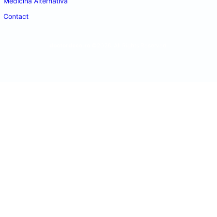
Medicina Alternativa
Contact
doctordeco.ro
©2026. All Rights Reserved.