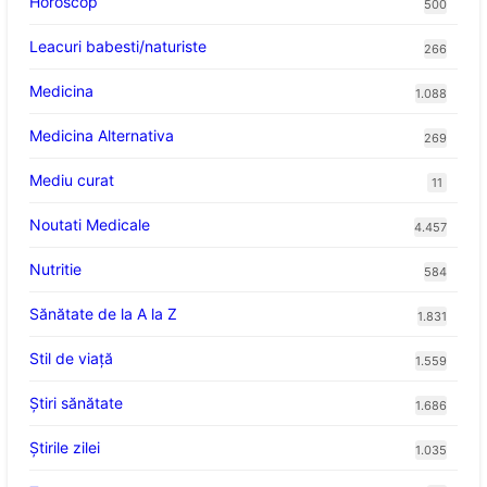
Horoscop
500
Leacuri babesti/naturiste
266
Medicina
1.088
Medicina Alternativa
269
Mediu curat
11
Noutati Medicale
4.457
Nutritie
584
Sănătate de la A la Z
1.831
Stil de viaţă
1.559
Ştiri sănătate
1.686
Știrile zilei
1.035