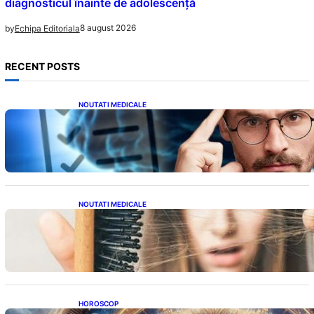
diagnosticul înainte de adolescență
8 august 2026
by
Echipa Editoriala
RECENT POSTS
NOUTATI MEDICALE
Inteligența dincolo de note: Semnele unui IQ
ridicat care nu țin de școală
NOUTATI MEDICALE
Semnele unei deficiențe de proteine:
Impactul asupra sănătății tale
HOROSCOP