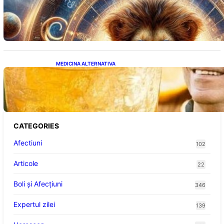
Portalul Leului 8/8: Oportunități de
Abundență pentru Cinci Zodii în 2026
MEDICINA ALTERNATIVA
Cele cinci băuturi esențiale pentru
menținerea glicemiei sub control pe timpul
nopții: Ghidul specialistului
CATEGORIES
Afectiuni
102
Articole
22
Boli și Afecțiuni
346
Expertul zilei
139