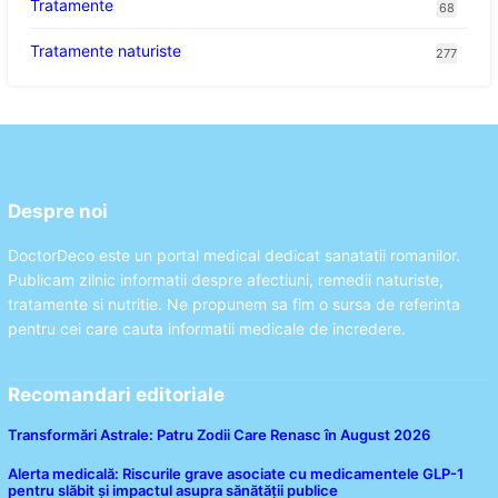
Tratamente
68
Tratamente naturiste
277
Despre noi
DoctorDeco este un portal medical dedicat sanatatii romanilor.
Publicam zilnic informatii despre afectiuni, remedii naturiste,
tratamente si nutritie. Ne propunem sa fim o sursa de referinta
pentru cei care cauta informatii medicale de incredere.
Recomandari editoriale
Transformări Astrale: Patru Zodii Care Renasc în August 2026
Alerta medicală: Riscurile grave asociate cu medicamentele GLP-1
pentru slăbit și impactul asupra sănătății publice