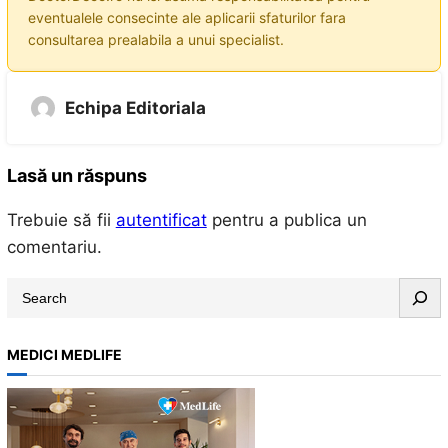
eventualele consecinte ale aplicarii sfaturilor fara
consultarea prealabila a unui specialist.
Echipa Editoriala
Lasă un răspuns
Trebuie să fii
autentificat
pentru a publica un
comentariu.
S
e
a
MEDICI MEDLIFE
r
c
h