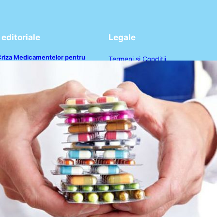
editoriale
Legale
riza Medicamentelor pentru
Termeni și Condiții
ulburări Digestive: Ce Înseamnă
uspendarea Colebil și Panzcebil
Politica de Confidențialitate
entru Pacienți
Politica de Cookies
Disclaimer
Contact