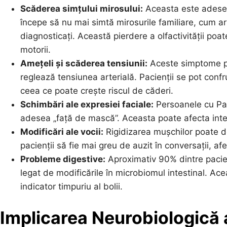
Scăderea simțului mirosului:
Aceasta este adesea 
începe să nu mai simtă mirosurile familiare, cum ar 
diagnosticați. Această pierdere a olfactivității po
motorii.
Amețeli și scăderea tensiunii:
Aceste simptome po
reglează tensiunea arterială. Pacienții se pot conf
ceea ce poate crește riscul de căderi.
Schimbări ale expresiei faciale:
Persoanele cu Par
adesea „față de mască”. Aceasta poate afecta intera
Modificări ale vocii:
Rigidizarea mușchilor poate d
pacienții să fie mai greu de auzit în conversații, a
Probleme digestive:
Aproximativ 90% dintre pacien
legat de modificările în microbiomul intestinal. Ace
indicator timpuriu al bolii.
Implicarea Neurobiologică 