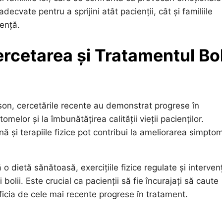
ecvate pentru a sprijini atât pacienții, cât și familiile
tență.
ercetarea și Tratamentul Bol
son, cercetările recente au demonstrat progrese în
melor și la îmbunătățirea calității vieții pacienților.
și terapiile fizice pot contribui la ameliorarea simpto
o dietă sănătoasă, exercițiile fizice regulate și intervenț
 bolii. Este crucial ca pacienții să fie încurajați să caute
ficia de cele mai recente progrese în tratament.