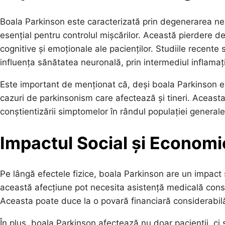
Boala Parkinson este caracterizată prin degenerarea n
esențial pentru controlul mișcărilor. Această pierdere de
cognitive și emoționale ale pacienților. Studiile recente
influența sănătatea neuronală, prin intermediul inflamați
Este important de menționat că, deși boala Parkinson est
cazuri de parkinsonism care afectează și tineri. Aceasta
conștientizării simptomelor în rândul populației generale
Impactul Social și Economic
Pe lângă efectele fizice, boala Parkinson are un impact
această afecțiune pot necesita asistență medicală constant
Aceasta poate duce la o povară financiară considerabilă
În plus, boala Parkinson afectează nu doar pacienții, ci ș