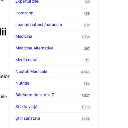
Expertul zilei
139
Horoscop
499
Leacuri babesti/naturiste
266
ii
Medicina
1.088
Medicina Alternativa
267
Mediu curat
11
Noutati Medicale
4.445
melor
Nutritie
584
Sănătate de la A la Z
1.827
iile
Stil de viaţă
1.556
Ştiri sănătate
1.684