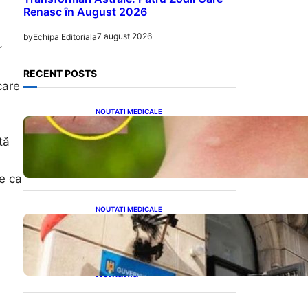
Renasc în August 2026
7 august 2026
by
Echipa Editoriala
r
RECENT POSTS
care
NOUTATI MEDICALE
Cum bacteriile pielii
influențează atracția
tă
țânțarilor: O nouă viziune
asupra alegerii victimelor
e ca
NOUTATI MEDICALE
Investiția Ministerului
Sănătății: 174 de milioane
de lei pentru modernizarea
sistemului sanitar din
România