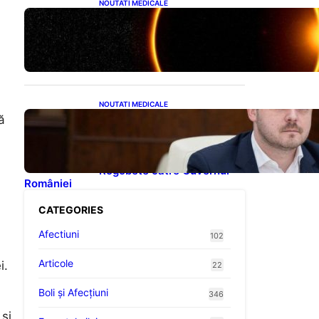
NOUTATI MEDICALE
Eclipsa de Soare din august
2026: Un Spectacol
Astronomic Pe Cerul
României
NOUTATI MEDICALE
Impactul Tăierii Energetice
ă
asupra Producției de
Medicamente:
Avertismentul lui Alexandru
Rogobete către Guvernul
României
CATEGORIES
Afectiuni
102
Articole
i.
22
Boli și Afecțiuni
346
 și