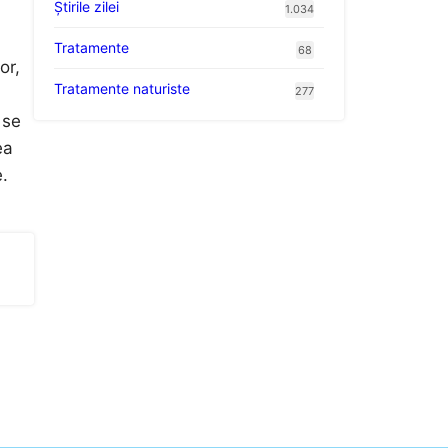
Știrile zilei
1.034
Tratamente
68
or,
Tratamente naturiste
277
 se
ea
e.