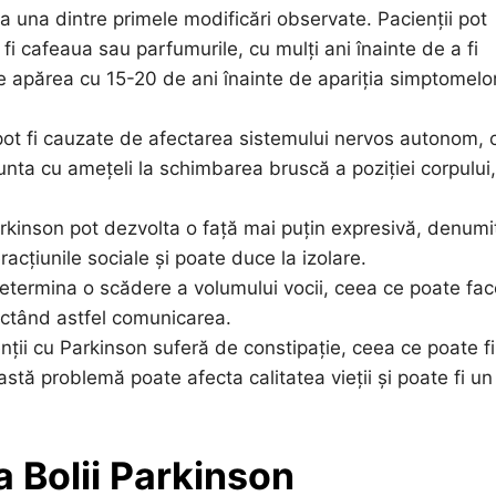
una dintre primele modificări observate. Pacienții pot
fi cafeaua sau parfumurile, cu mulți ani înainte de a fi
ate apărea cu 15-20 de ani înainte de apariția simptomelo
t fi cauzate de afectarea sistemului nervos autonom, 
runta cu amețeli la schimbarea bruscă a poziției corpului,
kinson pot dezvolta o față mai puțin expresivă, denumi
cțiunile sociale și poate duce la izolare.
etermina o scădere a volumului vocii, ceea ce poate fac
fectând astfel comunicarea.
ții cu Parkinson suferă de constipație, ceea ce poate fi
astă problemă poate afecta calitatea vieții și poate fi un
a Bolii Parkinson