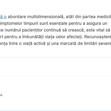
tă o
abordare multidimensională, atât din partea medicil
 simptomelor timpurii sunt esențiale pentru a asigura un
ce numărul pacienților continuă să crească, este vital să
rt pentru a îmbunătăți viața celor afectați. Recunoașter
ența între o viață activă și una marcată de limitări sever
u.