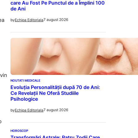
care Au Fost Pe Punctul de a Împlini 100
de Ani
.
ea
7 august 2026
by
Echipa Editoriala
vin
NOUTATI MEDICALE
Evoluția Personalității după 70 de Ani:
Ce Revelații Ne Oferă Studiile
Psihologice
7 august 2026
by
Echipa Editoriala
o
HOROSCOP
Transformări Astrale: Patru Zodii Care