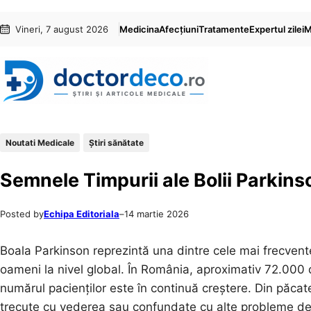
Sari
Skip
Vineri, 7 august 2026
Medicina
Afecțiuni
Tratamente
Expertul zilei
M
la
to
conținut
content
Noutati Medicale
Ştiri sănătate
Semnele Timpurii ale Bolii Parkins
Posted by
Echipa Editoriala
–
14 martie 2026
Boala Parkinson reprezintă una dintre cele mai frecvent
oameni la nivel global. În România, aproximativ 72.000
numărul pacienților este în continuă creștere. Din păcate
trecute cu vederea sau confundate cu alte probleme de 