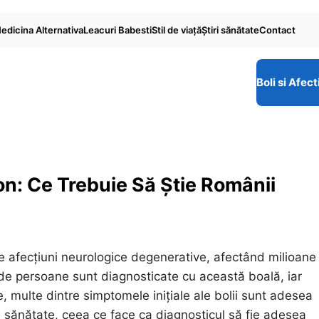
edicina Alternativa
Leacuri Babesti
Stil de viaţă
Ştiri sănătate
Contact
Boli si Afect
on: Ce Trebuie Să Știe Românii
e afecțiuni neurologice degenerative, afectând milioane
 de persoane sunt diagnosticate cu această boală, iar
, multe dintre simptomele inițiale ale bolii sunt adesea
sănătate, ceea ce face ca diagnosticul să fie adesea