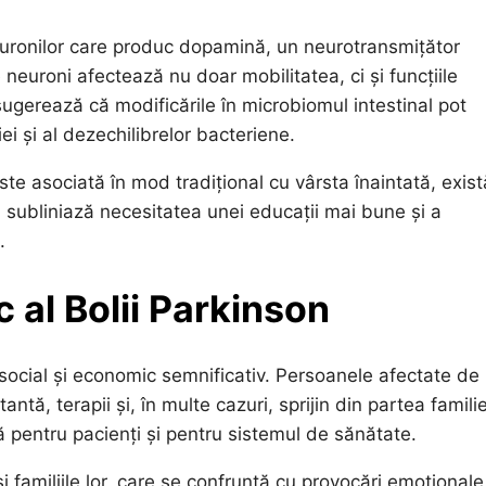
euronilor care produc dopamină, un neurotransmițător
 neuroni afectează nu doar mobilitatea, ci și funcțiile
 sugerează că modificările în microbiomul intestinal pot
ei și al dezechilibrelor bacteriene.
e asociată în mod tradițional cu vârsta înaintată, exist
 subliniază necesitatea unei educații mai bune și a
.
 al Bolii Parkinson
 social și economic semnificativ. Persoanele afectate de
ă, terapii și, în multe cazuri, sprijin din partea familie
 pentru pacienți și pentru sistemul de sănătate.
i familiile lor, care se confruntă cu provocări emoționale