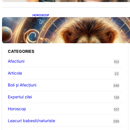
HOROSCOP
Portalul Leului 8/8: Oportunități de
Abundență pentru Cinci Zodii în 2026
CATEGORIES
Afectiuni
102
Articole
22
Boli și Afecțiuni
346
Expertul zilei
139
Horoscop
501
Leacuri babesti/naturiste
266