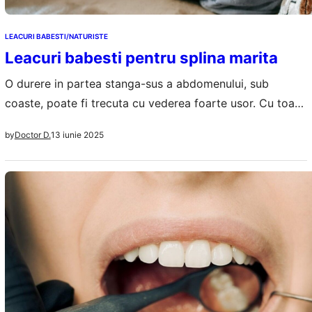
LEACURI BABESTI/NATURISTE
Leacuri babesti pentru splina marita
O durere in partea stanga-sus a abdomenului, sub
coaste, poate fi trecuta cu vederea foarte usor. Cu toate
astea e bine sa investighezi cauzele sale pentru ca de
13 iunie 2025
by
Doctor D.
cele mai multe ori poate fi vorba despre splina si despre
inflamarea ei. S-ar putea sa fie vorba despre o splina
marita din mai multe cauze ce…