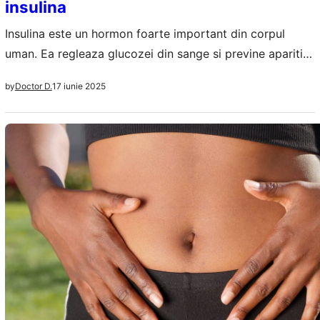
insulina
Insulina este un hormon foarte important din corpul
uman. Ea regleaza glucozei din sange si previne aparitia
diabetului in organismul sanatos. Atunci cand apare
17 iunie 2025
by
Doctor D.
rezistenta la insulina si efectele sale nu mai sunt cele
asteptate va fi nevoie de o interventie rapida pentru a nu
se ajunge la complicatii nedorite si la diabet de tip…