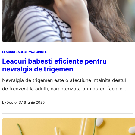
LEACURI BABESTI/NATURISTE
Leacuri babesti eficiente pentru
nevralgia de trigemen
Nevralgia de trigemen este o afectiune intalnita destul
de frecvent la adulti, caracterizata prin dureri faciale
intense care influenteaza activitatile de zi cu zi, nu mai
18 iunie 2025
by
Doctor D.
poti face tot ce iti propui. De la mestecat la vorbit,
zambit, periaj dentar, barbierit, toate vor declansa
episoade de durere groaznica in toata fata sau in
anumite zone.…