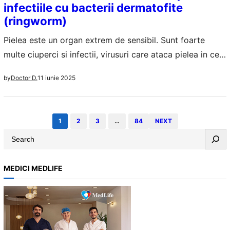
infectiile cu bacterii dermatofite
(ringworm)
Pielea este un organ extrem de sensibil. Sunt foarte
multe ciuperci si infectii, virusuri care ataca pielea in cele
mai neasteptate moduri. Infectiile cu bacterii dermatofite
11 iunie 2025
by
Doctor D.
(ringworm) sunt doar una dintre miile de variante in care
ciupercile ar putea pune mari probleme. Din fericire
avem multe simple si eficiente si pentru aceasta
1
2
3
…
84
NEXT
afectiune… Infectiile cu…
S
e
a
MEDICI MEDLIFE
r
c
h