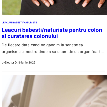
LEACURI BABESTI/NATURISTE
Leacuri babesti/naturiste pentru colon
si curatarea colonului
De fiecare data cand ne gandim la sanatatea
organismului nostru tindem sa uitam de un organ foarte
important atat pentru sistemul imunitar, cat si pentru
16 iunie 2025
by
Doctor D.
intreg tranzitul intestinal: colonul. Desi nu e un organ atat
de mare si nu are multe functii, colonul trebuie mentinut
sanatos si tratat, „verificat” periodic mai ales dupa 30-40
de…