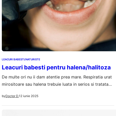
LEACURI BABESTI/NATURISTE
Leacuri babesti pentru halena/halitoza
De multe ori nu ii dam atentie prea mare. Respiratia urat
mirositoare sau halena trebuie luata in serios si tratata
dupa o diagnosticare corecta. Leacurile babesti si
12 iunie 2025
by
Doctor D.
tratamentele naturiste pot ajuta in eliminarea
simptomelor halitozei si in prevenirea unei respiratii
neplacute, greu de „ascuns”, mascat in societate…