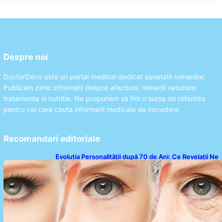
Despre noi
DoctorDeco este un portal medical dedicat sanatatii romanilor.
Publicam zilnic informatii despre afectiuni, remedii naturiste,
tratamente si nutritie. Ne propunem sa fim o sursa de referinta
pentru cei care cauta informatii medicale de incredere.
Recomandari editoriale
Evoluția Personalității după 70 de Ani: Ce Revelații Ne
Oferă Studiile Psihologice