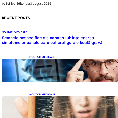
8 august 2026
by
Echipa Editoriala
RECENT POSTS
NOUTATI MEDICALE
Semnele nespecifice ale cancerului: Înțelegerea
simptomelor banale care pot prefigura o boală gravă
NOUTATI MEDICALE
Inteligența dincolo de note: Semnele unui IQ
ridicat care nu țin de școală
NOUTATI MEDICALE
Semnele unei deficiențe de proteine:
Impactul asupra sănătății tale