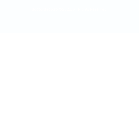
doctordeco.ro
©2026. All Rights Reserved.