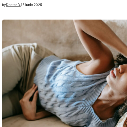
15 iunie 2025
by
Doctor D.
aparuti tiroidei sunt destul de periculosi atat pentru
tiroida, cat si pentru intreg organismul uman.
Tratamentele naturiste sunt suficient de multe pentru a
ameliora simptomatologia asociata,…