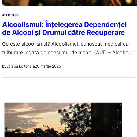
AFECTIUNI
Alcoolismul: Înțelegerea Dependenței
de Alcool și Drumul către Recuperare
Ce este alcoolismul? Alcoolismul, cunoscut medical ca
tulburare legată de consumul de alcool (AUD – Alcohol
Use Disorder), este o afecțiune cronică caracterizată
20 martie 2025
by
Echipa Editoriala
prin consumul compulsiv de alcool, pierderea controlului
asupra cantității consumate și experimentarea sevrajului
la încetarea consumului. Este o boală complexă care
afectează creierul și comportamentul. La nivel global,
aproximativ 283 de milioane…