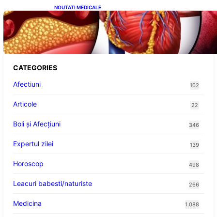
NOUTATI MEDICALE
Descoperirea revoluționară: Afereza
terapeutică, un posibil aliat în eliminarea
microplasticelor din sânge
CATEGORIES
Afectiuni
102
Articole
22
Boli și Afecțiuni
346
Expertul zilei
139
Horoscop
498
Leacuri babesti/naturiste
266
Medicina
1.088