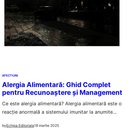
AFECTIUNI
Alergia Alimentară: Ghid Complet
pentru Recunoaștere și Management
Ce este alergia alimentară? Alergia alimentară este o
reacție anormală a sistemului imunitar la anumite
alimente. Când o persoană alergică consumă alimentul
18 martie 2025
by
Echipa Editoriala
declanșator, sistemul imunitar identifică în mod eronat