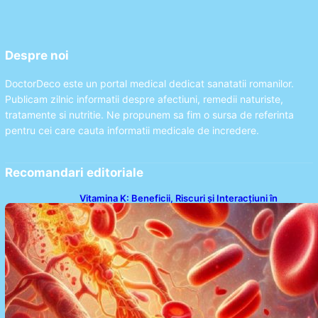
Despre noi
DoctorDeco este un portal medical dedicat sanatatii romanilor.
Publicam zilnic informatii despre afectiuni, remedii naturiste,
tratamente si nutritie. Ne propunem sa fim o sursa de referinta
pentru cei care cauta informatii medicale de incredere.
Recomandari editoriale
Vitamina K: Beneficii, Riscuri și Interacțiuni în
Coagularea Sângelui