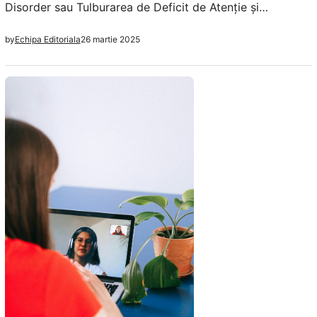
Disorder sau Tulburarea de Deficit de Atenție și
Hiperactivitate) este o afecțiune neurodezvoltării care
26 martie 2025
by
Echipa Editoriala
afectează capacitatea de a acorda atenție, de a controla
impulsurile și de a regla nivelul de activitate. Deși este
diagnosticată cel mai frecvent în copilărie, ADHD
persistă adesea în adolescență și viața adultă. ADHD…