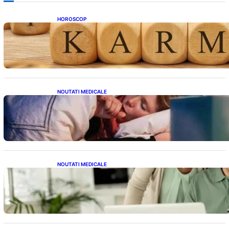
HOROSCOP
Eclipsa și Karma: Impactul Emoțional Asupra
Zodiilor Leu și Vărsător
NOUTATI MEDICALE
Tusea seacă nocturnă: Semnale importante
despre sănătatea inimii tale
NOUTATI MEDICALE
Sprijin financiar pentru pensionari: Ce
înseamnă ajutoarele de până la 500 de lei în
2026