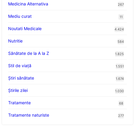
Medicina Alternativa
267
Mediu curat
11
Noutati Medicale
4.424
Nutritie
584
Sănătate de la A la Z
1.825
Stil de viaţă
1.551
Ştiri sănătate
1.674
Știrile zilei
1.030
Tratamente
68
Tratamente naturiste
277