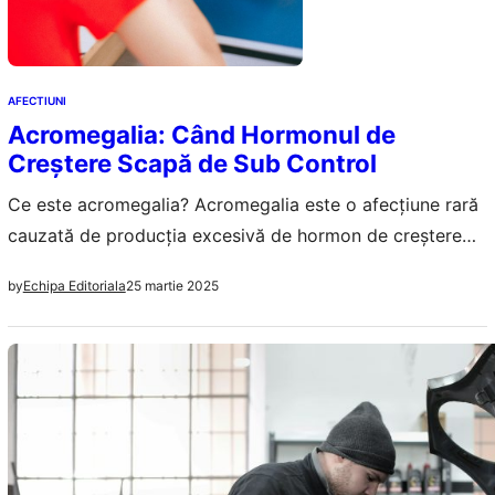
AFECTIUNI
Acromegalia: Când Hormonul de
Creștere Scapă de Sub Control
Ce este acromegalia? Acromegalia este o afecțiune rară
cauzată de producția excesivă de hormon de creștere
(GH) la adulți, după închiderea cartilajelor de creștere.
25 martie 2025
by
Echipa Editoriala
Termenul provine din grecescul „akros” (extremitate) și
„megas” (mare), descriind una dintre caracteristicile
principale – mărirea extremităților. Când excesul de
hormon de creștere apare în copilărie, înainte de
fuziunea cartilajelor de…