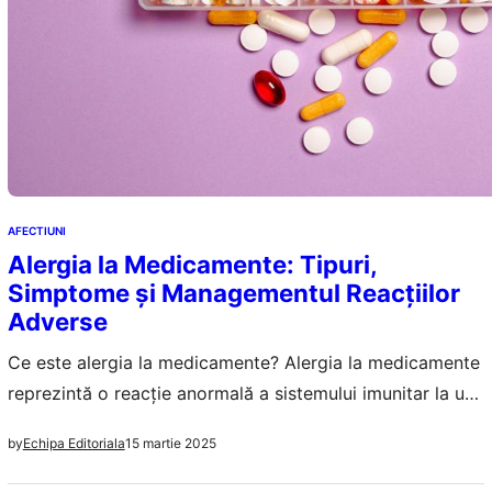
AFECTIUNI
Alergia la Medicamente: Tipuri,
Simptome și Managementul Reacțiilor
Adverse
Ce este alergia la medicamente? Alergia la medicamente
reprezintă o reacție anormală a sistemului imunitar la un
medicament. Spre deosebire de efectele secundare
15 martie 2025
by
Echipa Editoriala
obișnuite, care sunt previsibile și legate de acțiunea
farmacologică a medicamentului, reacțiile alergice sunt