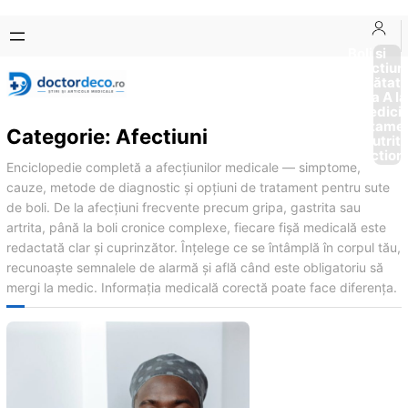
Sari
Skip
la
to
Boli si
Afectiun
conținut
content
Sănătat
de la A la
Medici
Tratame
Categorie:
Afectiuni
Nutriti
Diction
Enciclopedie completă a afecțiunilor medicale — simptome,
cauze, metode de diagnostic și opțiuni de tratament pentru sute
de boli. De la afecțiuni frecvente precum gripa, gastrita sau
artrita, până la boli cronice complexe, fiecare fișă medicală este
redactată clar și cuprinzător. Înțelege ce se întâmplă în corpul tău,
recunoaște semnalele de alarmă și află când este obligatoriu să
mergi la medic. Informația medicală corectă poate face diferența.