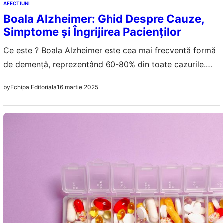
AFECTIUNI
Boala Alzheimer: Ghid Despre Cauze,
Simptome și Îngrijirea Pacienților
Ce este ? Boala Alzheimer este cea mai frecventă formă
de demență, reprezentând 60-80% din toate cazurile.
Este o afecțiune neurodegenerativă progresivă care
16 martie 2025
by
Echipa Editoriala
afectează memoria, gândirea și comportamentul. În timp,
distruge capacitatea de a îndeplini activitățile de zi cu zi
și, în stadiile avansate, necesită îngrijire completă.
Alzheimer este o boală cronică care se dezvoltă…