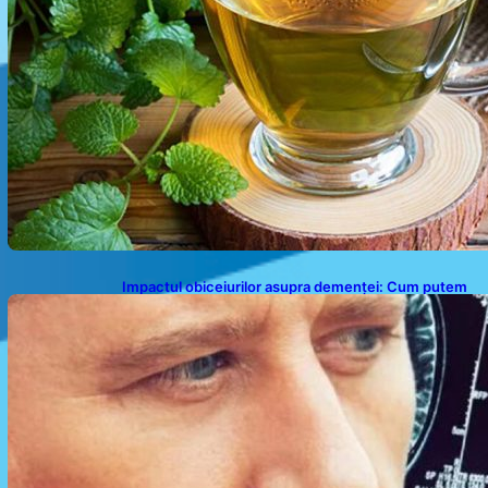
Impactul obiceiurilor asupra demenței: Cum putem
preveni îmbătrânirea prematură a creierului