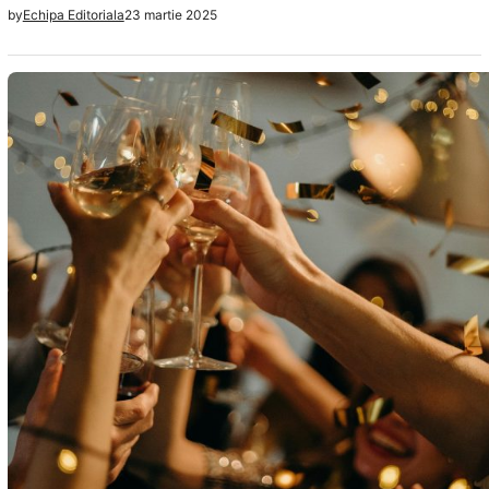
23 martie 2025
by
Echipa Editoriala
care ajutorul nu ar fi disponibil în cazul apariției unui atac
de panică sau a altor simptome incapacitante. Contrar
percepției populare, agorafobia nu se referă doar la
frica…