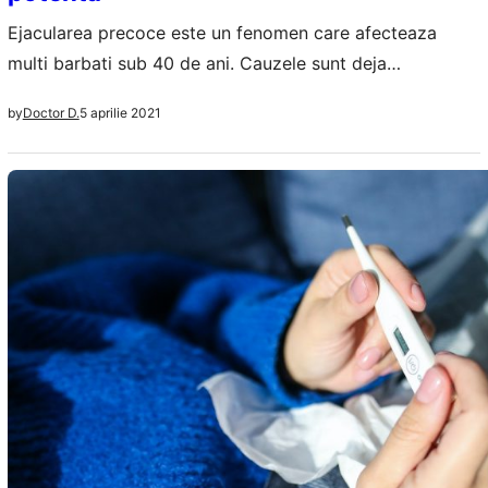
Ejacularea precoce este un fenomen care afecteaza
multi barbati sub 40 de ani. Cauzele sunt deja
cunoscute, afectiuni cardiace, hiperexcitatia, probleme
5 aprilie 2021
by
Doctor D.
psihice, psihologice. Odata ce ai ajuns sa ai episoade
frecvente de ejaculare precoce s-ar putea sa te confrunti
si cu impotenta si cu imposibilitatea mentinerii erectiei
inainte de initierea actului sexual cu un partener.…