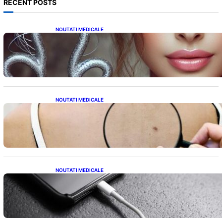
RECENT POSTS
NOUTATI MEDICALE
Influența lui Venus: Dragoste, Noroc și
Oportunități pentru Tauri și Balanțe în
Weekendul 8-9 August
NOUTATI MEDICALE
10 Semne Ascunse ale Cancerului de Piele:
Ce Trebuie să Știm pentru a Ne Proteja
NOUTATI MEDICALE
Încărcarea Telefonului Pe Timp de Noapte:
Mituri, Realități și Impact Asupra Bateriei