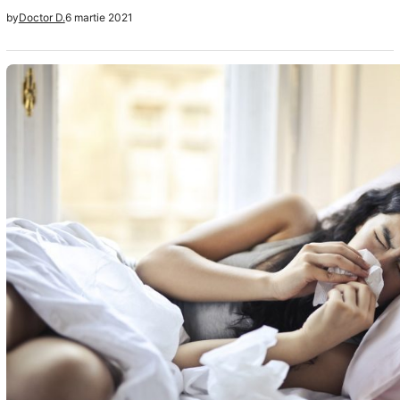
ajuns la nerv, in zona gingiei. Sau poate fi vorba de o
6 martie 2021
by
Doctor D.
lucrare dentara care nu mai este atat de stabila si are
nevoie de interventie urgenta. Durerile de dinti sunt
insuportabile si…