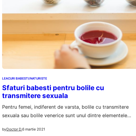
LEACURI BABESTI/NATURISTE
Sfaturi babesti pentru bolile cu
transmitere sexuala
Pentru femei, indiferent de varsta, bolile cu transmitere
sexuala sau bolile venerice sunt unul dintre elementele
care le pot schimba radical viata sexuala. Ele se pot
6 martie 2021
by
Doctor D.
trata doar dupa o diagnosticare in cabinetul ginecologic,