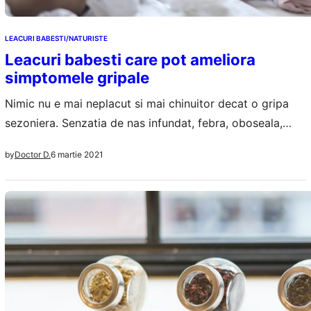
LEACURI BABESTI/NATURISTE
Leacuri babesti care pot ameliora
simptomele gripale
Nimic nu e mai neplacut si mai chinuitor decat o gripa
sezoniera. Senzatia de nas infundat, febra, oboseala,
durerile de cap, sinusurile infundate si aproape sa
6 martie 2021
by
Doctor D.
explodeze, dar si durerile musculare si de gat, toate pot
sa iti transforme fiecare zi intr-un cosmar. Din fericire
poti trata simplu gripa cu la indemana, foarte simplu
de…