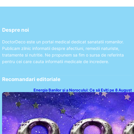
Despre noi
DoctorDeco este un portal medical dedicat sanatatii romanilor.
Publicam zilnic informatii despre afectiuni, remedii naturiste,
tratamente si nutritie. Ne propunem sa fim o sursa de referinta
pentru cei care cauta informatii medicale de incredere.
Recomandari editoriale
Energia Banilor și a Norocului: Ce să Eviți pe 8 August
pentru a Nu Bloca Fluxul Prosperității