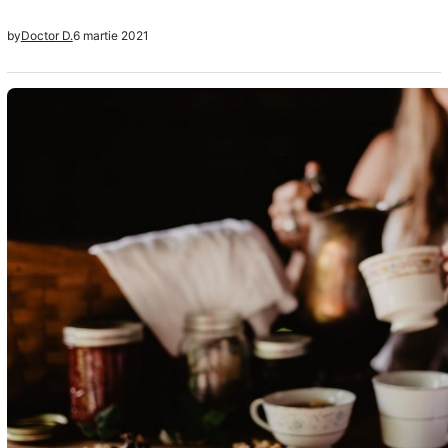
poti merge la mare si poti sta la plaja, te poti bronza cat
6 martie 2021
by
Doctor D.
e ziua de lunga. Si odata cu venirea verii vor aparea si
problemele tipice acestui sezon. Una dintre ele este si
cea…