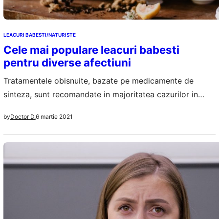
LEACURI BABESTI/NATURISTE
Cele mai populare leacuri babesti
pentru diverse afectiuni
Tratamentele obisnuite, bazate pe medicamente de
sinteza, sunt recomandate in majoritatea cazurilor in
care apare o problema de sanatate. Insa la tara sau in
6 martie 2021
by
Doctor D.
trecut, cand nu se gaseau atat de multe medicamente
moderne, bolile erau tratate altfel. Asa numitele erau la
mare cautare si inca mai sunt in familiile care nu au atat
de…