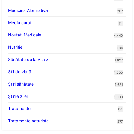
Medicina Alternativa
267
Mediu curat
11
Noutati Medicale
4.440
Nutritie
584
Sănătate de la A la Z
1.827
Stil de viaţă
1.555
Ştiri sănătate
1.681
Știrile zilei
1.033
Tratamente
68
Tratamente naturiste
277