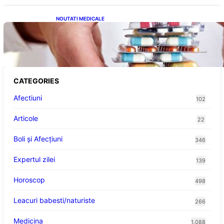
NOUTATI MEDICALE
Criza Medicamentelor pentru Tulburări
Digestive: Ce Înseamnă Suspendarea Colebil
și Panzcebil pentru Pacienți
CATEGORIES
Afectiuni
102
Articole
22
Boli și Afecțiuni
346
Expertul zilei
139
Horoscop
498
Leacuri babesti/naturiste
266
Medicina
1.088