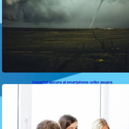
Impactul ascuns al smartphone-urilor asupra
sănătății: Cum scrollingul zilnic ne afectează corpul