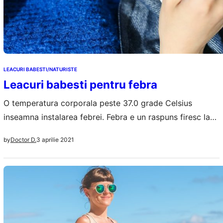
LEACURI BABESTI/NATURISTE
Leacuri babesti pentru febra
O temperatura corporala peste 37.0 grade Celsius
inseamna instalarea febrei. Febra e un raspuns firesc la
infectare sau la o functionare incorecta a unor organe
3 aprilie 2021
by
Doctor D.
interne, este raspunsul la o anumita afectiune, de
exemplu, o raceala. Medicamentele obisnuite, chimice, isi
fac efectul si se administreaza doar la recomandarea
medicului. Totusi avem si o multime de…