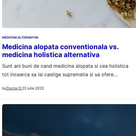
MEDICINA ALTERNATIVA
Medicina alopata conventionala vs.
medicina holistica alternativa
Sunt ani buni de cand medicina alopata si cea holistica
tot incearca sa isi castige suprematia si sa ofere
pacientilor bune metode si moduri de tratament. Desi
22 iulie 2022
by
Doctor D.
asemanatoare la o prima vedere cele doua tipuri de
medicina sunt diferite atat ca abordare, cat si ca
instrumente folosite in tratarea bolnavilor care „cred” in
ele. Ce…