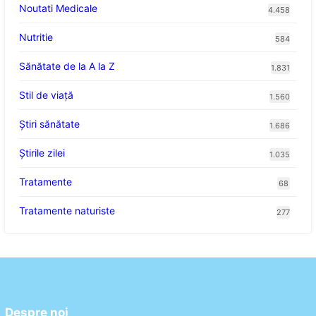
Noutati Medicale
4.458
Nutritie
584
Sănătate de la A la Z
1.831
Stil de viaţă
1.560
Ştiri sănătate
1.686
Știrile zilei
1.035
Tratamente
68
Tratamente naturiste
277
Despre noi