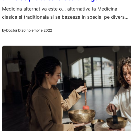
Medicina alternativa este o… alternativa la Medicina
clasica si traditionala si se bazeaza in special pe diverse
practici, medicamente naturiste, extracte din plante,
20 noiembrie 2022
by
Doctor D.
fructe, legume etc. Odata cu raspandirea medicinei
alternative si cu acceptarea sa din ce in ce mai mult in
toata lumea au aparut si pacientii care prefera sa incerce
intai tot ce…