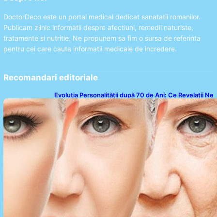
DoctorDeco este un portal medical dedicat sanatatii romanilor.
Publicam zilnic informatii despre afectiuni, remedii naturiste,
tratamente si nutritie. Ne propunem sa fim o sursa de referinta
pentru cei care cauta informatii medicale de incredere.
Recomandari editoriale
Evoluția Personalității după 70 de Ani: Ce Revelații Ne
Oferă Studiile Psihologice