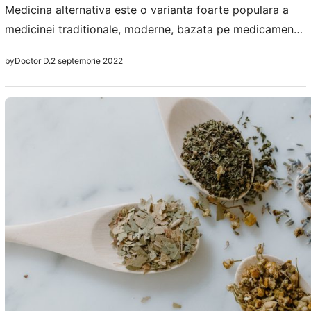
Medicina alternativa este o varianta foarte populara a
medicinei traditionale, moderne, bazata pe medicamente
de sinteza administrate pacientilor cu probleme. Asa
2 septembrie 2022
by
Doctor D.
cum ii spune si numele, Medicina alternativa foloseste
remedii sau produse, diverse practici, sisteme cu
principii si mecanisme terapeutice pentru a ameliora
simptomatologia comuna diferitelor afectiuni. Tot ce nu
face parte din medicina conventionala,…