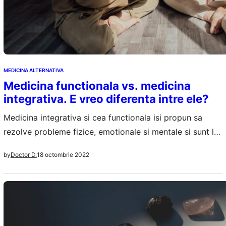
MEDICINA ALTERNATIVA
Medicina functionala vs. medicina
integrativa. E vreo diferenta intre ele?
Medicina integrativa si cea functionala isi propun sa
rezolve probleme fizice, emotionale si mentale si sunt la
mare cautare in toata lumea. In timp ce Medicina
18 octombrie 2022
by
Doctor D.
functionala se va concentra mai mult pe terapii
individualizate pentru tratarea anumitor cauze ale bolilor,
medicina integrativa isi propune sa inteleaga individul ca
intreg si sa aplice terapii pentru…