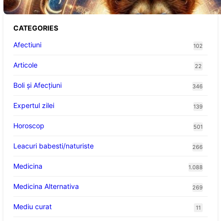
CATEGORIES
Afectiuni
102
Articole
22
Boli și Afecțiuni
346
Expertul zilei
139
Horoscop
501
Leacuri babesti/naturiste
266
Medicina
1.088
Medicina Alternativa
269
Mediu curat
11