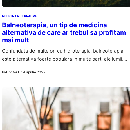
MEDICINA ALTERNATIVA
Balneoterapia, un tip de medicina
alternativa de care ar trebui sa profitam
mai mult
Confundata de multe ori cu hidroterapia, balneoterapia
este alternativa foarte populara in multe parti ale lumii.
Balneoterapia implica folosirea apei in scopuri
14 aprilie 2022
by
Doctor D.
terapeutice, pentru tratarea si ameliorarea
simptomatologiei diverselor afectiuni. Primele utilizari ale
balneoterapiei dateaza inca din anul 1700 I.d.Hr., iar
Ungaria este poate cea mai cunoscuta destinatie pentru
cei care vor sa apeleze la…