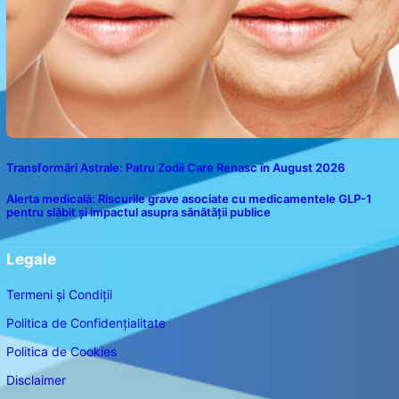
Transformări Astrale: Patru Zodii Care Renasc în August 2026
Alerta medicală: Riscurile grave asociate cu medicamentele GLP-1
pentru slăbit și impactul asupra sănătății publice
Legale
Termeni și Condiții
Politica de Confidențialitate
Politica de Cookies
Disclaimer