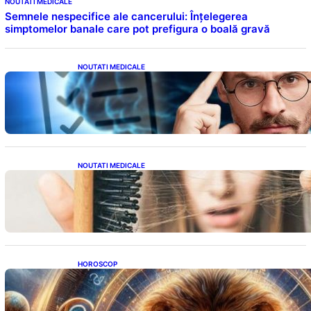
NOUTATI MEDICALE
Semnele nespecifice ale cancerului: Înțelegerea
simptomelor banale care pot prefigura o boală gravă
NOUTATI MEDICALE
Inteligența dincolo de note: Semnele unui IQ
ridicat care nu țin de școală
NOUTATI MEDICALE
Semnele unei deficiențe de proteine:
Impactul asupra sănătății tale
HOROSCOP
Portalul Leului 8/8: Oportunități de
Abundență pentru Cinci Zodii în 2026