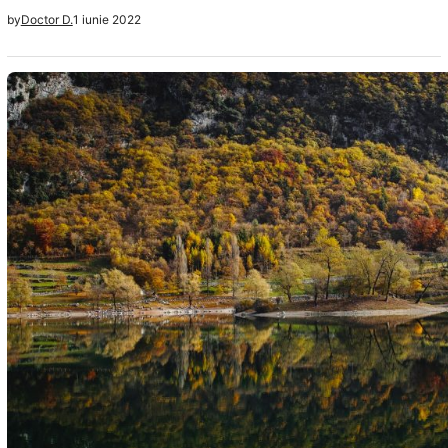
ramura derivata a medicinei care isi propune sa ajute
1 iunie 2022
by
Doctor D.
bolnavii cronici si pe cei cu boli complexe. I se spune
integrativa pentru ca va combina tratamente si tehnici
de tratare, metode ce apartin medicinei conventionale si
complementare, alternative. Practic…