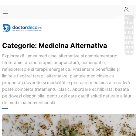
Sari
Skip
la
to
Boli si
Afectiun
conținut
content
Sănătat
de la A la
Medici
Tratame
Categorie:
Medicina Alternativa
Nutriti
Diction
Explorează lumea medicinei alternative și complementare:
fitoterapie, aromoterapie, acupunctură, homeopatie,
reflexoterapie și terapii energetice. Prezentăm beneficiile și
limitele fiecărei terapii alternative, plantele medicinale cu
proprietăți dovedite și modalitățile prin care medicina alternativă
poate completa tratamentul clasic. Abordare echilibrată, bazată
pe dovezi disponibile, pentru cei care caută soluții naturale alături
de medicina convențională.